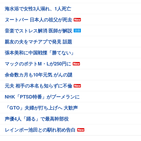
海水浴で女性3人溺れ、1人死亡
ヌートバー 日本人の祖父が死去
音楽でストレス解消 医師が解説
親友の夫をマチアプで発見 話題
張本美和に中国戦慄「勝てない」
マックのポテトM・Lが250円に
余命数カ月も10年元気 がんの謎
元夫 相手の本名も知らずに不倫
NHK「PTSD特番」がブーメランに
「GTO」夫婦が打ち上げへ 大歓声
声優4人「踊る」で最高幹部役
レインボー池田との馴れ初め告白