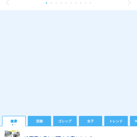
健康
芸能
ゴシップ
女子
トレンド
Y