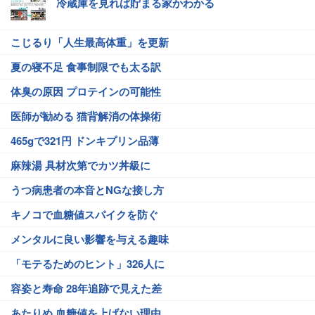
冷蔵庫を見れば貯まる家かわかる
こじるり「人生最高体重」を更新
夏の寝不足 食事制限でも太る訳
体臭の原因 プロテインの可能性
医師が勧める 猫背解消の体操術
465gで321円 ドンキプリン品薄
麻辣湯 具材次第でカツ丼級に
うつ病患者の本音とNGな接し方
キノコで血糖値スパイクを防ぐ
メンタルに良い影響を与える趣味
「モテるためのヒント」326人に
容姿と寿命 28年追跡で見えた差
あたりめ 血糖値を上げない理由