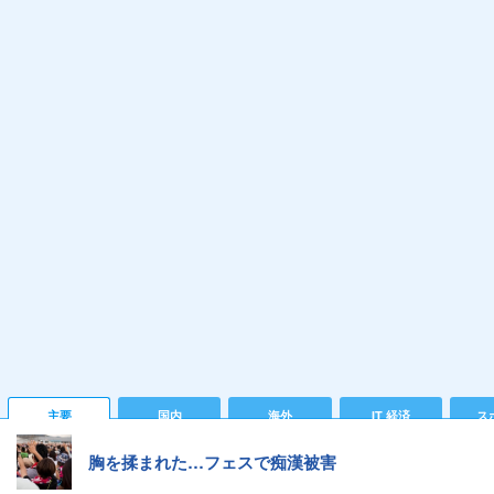
主要
国内
海外
IT 経済
ス
胸を揉まれた…フェスで痴漢被害