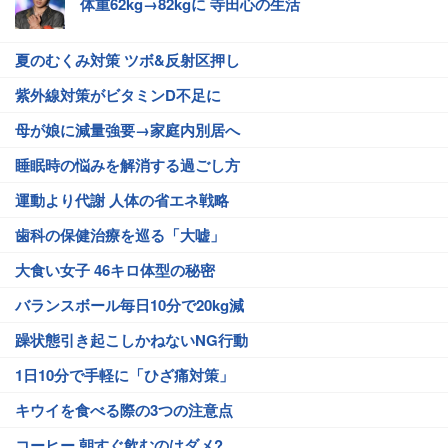
体重62kg→82kgに 寺田心の生活
夏のむくみ対策 ツボ&反射区押し
紫外線対策がビタミンD不足に
母が娘に減量強要→家庭内別居へ
睡眠時の悩みを解消する過ごし方
運動より代謝 人体の省エネ戦略
歯科の保健治療を巡る「大嘘」
大食い女子 46キロ体型の秘密
バランスボール毎日10分で20kg減
躁状態引き起こしかねないNG行動
1日10分で手軽に「ひざ痛対策」
キウイを食べる際の3つの注意点
コーヒー 朝すぐ飲むのはダメ?