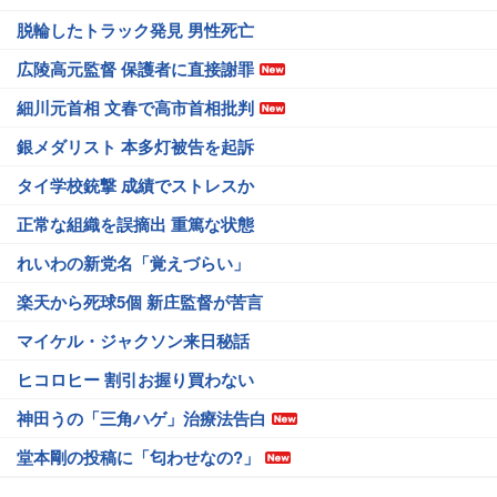
脱輪したトラック発見 男性死亡
広陵高元監督 保護者に直接謝罪
細川元首相 文春で高市首相批判
銀メダリスト 本多灯被告を起訴
タイ学校銃撃 成績でストレスか
正常な組織を誤摘出 重篤な状態
れいわの新党名「覚えづらい」
楽天から死球5個 新庄監督が苦言
マイケル・ジャクソン来日秘話
ヒコロヒー 割引お握り買わない
神田うの「三角ハゲ」治療法告白
堂本剛の投稿に「匂わせなの?」