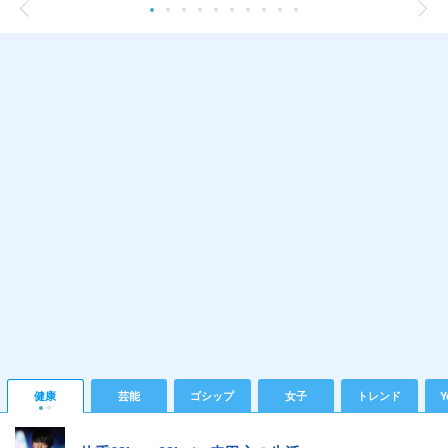
健康
芸能
ゴシップ
女子
トレンド
Y