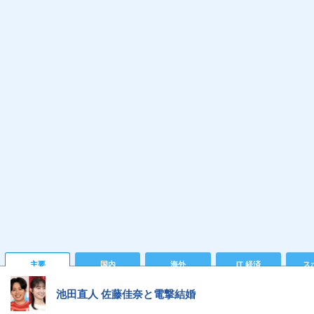
主要
国内
海外
IT 経済
ス
池田直人 佐藤佳奈と電撃結婚