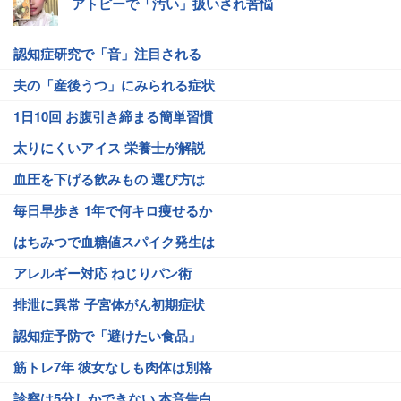
アトピーで「汚い」扱いされ苦悩
認知症研究で「音」注目される
夫の「産後うつ」にみられる症状
1日10回 お腹引き締まる簡単習慣
太りにくいアイス 栄養士が解説
血圧を下げる飲みもの 選び方は
毎日早歩き 1年で何キロ痩せるか
はちみつで血糖値スパイク発生は
アレルギー対応 ねじりパン術
排泄に異常 子宮体がん初期症状
認知症予防で「避けたい食品」
筋トレ7年 彼女なしも肉体は別格
診察は5分しかできない 本音告白