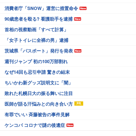
消費者庁「SNOW」運営に措置命令
90歳患者を殴る? 看護助手を逮捕
首相の視察動画「すべて計算」
「女子トイレに全裸の男」逮捕
茨城県「パスポート」発行を発表
週刊ジャンプ 初の100万部割れ
なぜ14回も忌引申請 驚きの結末
ちいかわ新グッズ説明文に「闇」
敗れた札幌日大の振る舞いに注目
医師が語る汗悩みとの向き合い方
有罪でいい 斉藤被告の事件見解
ケンコバ コロナで謎の後遺症