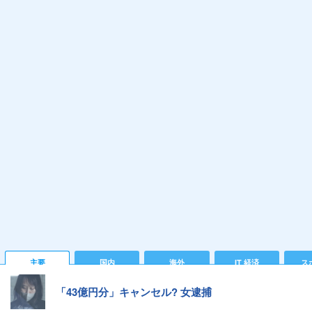
主要
国内
海外
IT 経済
ス
「43億円分」キャンセル? 女逮捕