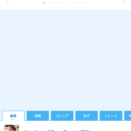
健康
芸能
ゴシップ
女子
トレンド
Y