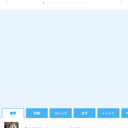
健康
芸能
ゴシップ
女子
トレンド
Y