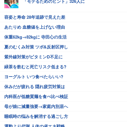
「モテるためのヒント」326人に
容姿と寿命 28年追跡で見えた差
あたりめ 血糖値を上げない理由
体重62kg→82kgに 寺田心の生活
夏のむくみ対策 ツボ&反射区押し
紫外線対策がビタミンD不足に
緑茶を飲むと死亡リスク低まる?
ヨーグルト いつ食べたらいい?
休みだが疲れる 隠れ疲労対策は
内科医が低糖質麺を食べ比べ検証
母が娘に減量強要→家庭内別居へ
睡眠時の悩みを解消する過ごし方
運動より代謝 人体の省エネ戦略