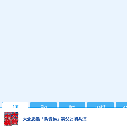
主要
国内
海外
IT 経済
ス
大倉忠義「鳥貴族」実父と初共演