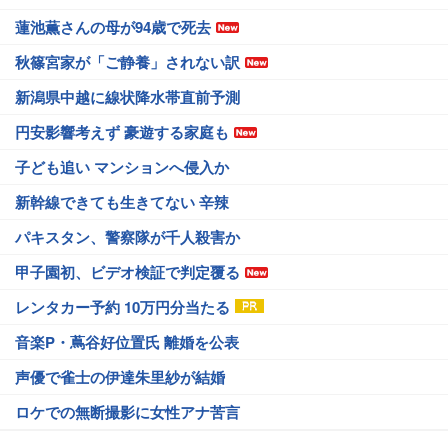
蓮池薫さんの母が94歳で死去
秋篠宮家が「ご静養」されない訳
新潟県中越に線状降水帯直前予測
円安影響考えず 豪遊する家庭も
子ども追い マンションへ侵入か
新幹線できても生きてない 辛辣
パキスタン、警察隊が千人殺害か
甲子園初、ビデオ検証で判定覆る
レンタカー予約 10万円分当たる
音楽P・蔦谷好位置氏 離婚を公表
声優で雀士の伊達朱里紗が結婚
ロケでの無断撮影に女性アナ苦言