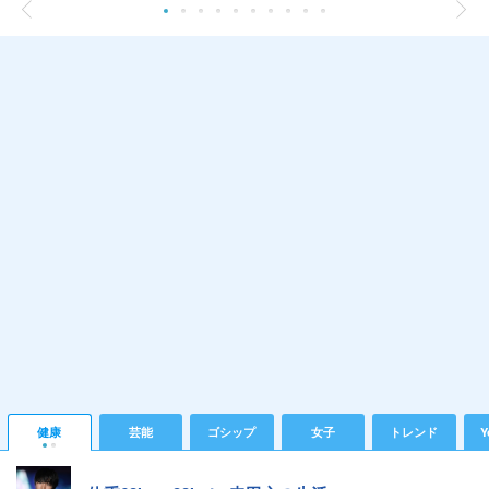
健康
芸能
ゴシップ
女子
トレンド
Y