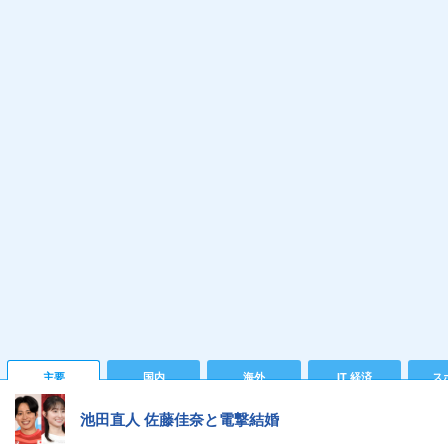
主要
国内
海外
IT 経済
ス
池田直人 佐藤佳奈と電撃結婚