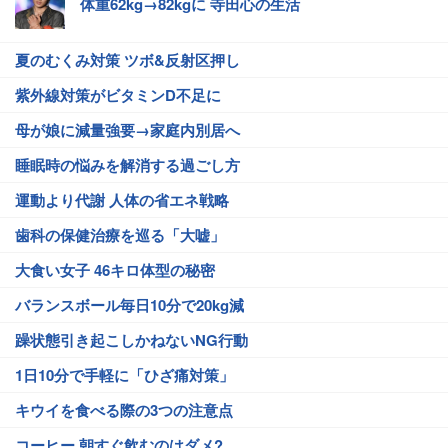
体重62kg→82kgに 寺田心の生活
夏のむくみ対策 ツボ&反射区押し
紫外線対策がビタミンD不足に
母が娘に減量強要→家庭内別居へ
睡眠時の悩みを解消する過ごし方
運動より代謝 人体の省エネ戦略
歯科の保健治療を巡る「大嘘」
大食い女子 46キロ体型の秘密
バランスボール毎日10分で20kg減
躁状態引き起こしかねないNG行動
1日10分で手軽に「ひざ痛対策」
キウイを食べる際の3つの注意点
コーヒー 朝すぐ飲むのはダメ?