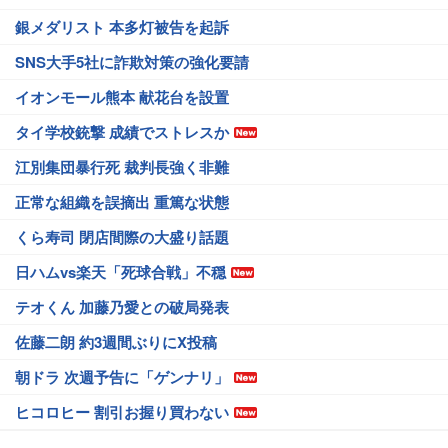
銀メダリスト 本多灯被告を起訴
SNS大手5社に詐欺対策の強化要請
イオンモール熊本 献花台を設置
タイ学校銃撃 成績でストレスか
江別集団暴行死 裁判長強く非難
正常な組織を誤摘出 重篤な状態
くら寿司 閉店間際の大盛り話題
日ハムvs楽天「死球合戦」不穏
テオくん 加藤乃愛との破局発表
佐藤二朗 約3週間ぶりにX投稿
朝ドラ 次週予告に「ゲンナリ」
ヒコロヒー 割引お握り買わない