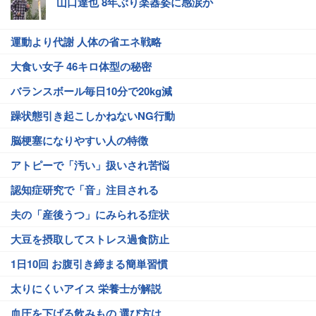
山口達也 8年ぶり楽器姿に感涙か
運動より代謝 人体の省エネ戦略
大食い女子 46キロ体型の秘密
バランスボール毎日10分で20kg減
躁状態引き起こしかねないNG行動
脳梗塞になりやすい人の特徴
アトピーで「汚い」扱いされ苦悩
認知症研究で「音」注目される
夫の「産後うつ」にみられる症状
大豆を摂取してストレス過食防止
1日10回 お腹引き締まる簡単習慣
太りにくいアイス 栄養士が解説
血圧を下げる飲みもの 選び方は