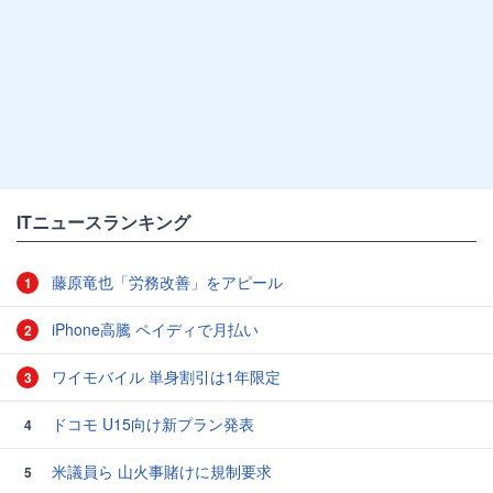
ITニュースランキング
藤原竜也「労務改善」をアピール
1
iPhone高騰 ペイディで月払い
2
ワイモバイル 単身割引は1年限定
3
ドコモ U15向け新プラン発表
4
米議員ら 山火事賭けに規制要求
5