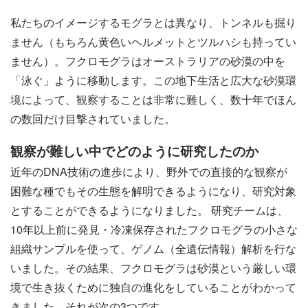
私たちのイメージするモグラとは異なり、トンネルも掘り
ません（もちろん黄色いヘルメットとツルハシも持ってい
ません）。フクロモグラはオーストラリアの砂漠の中を
「泳ぐ」ように移動します。この地下生活と広大な砂漠環
境によって、観察することは非常に難しく、数十年でほん
の数回だけ目撃されていました。
観察が難しい中でどのように研究したのか
近年のDNA技術の進歩により、野外での直接的な観察が
困難な種でもその生態を解明できるようになり、研究対象
とすることができるようになりました。 研究チームは、
10年以上前に発見・冷凍保存されたフクロモグラの小さな
組織サンプルを使って、ゲノム（全遺伝情報）解析を行な
いました。その結果、フクロモグラは砂漠という厳しい環
境で生き抜くために独自の進化をしていることがわかって
きました。それが次の3つです。