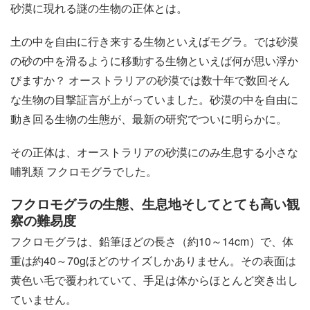
砂漠に現れる謎の生物の正体とは。
土の中を自由に行き来する生物といえばモグラ。では砂漠
の砂の中を滑るように移動する生物といえば何が思い浮か
びますか？ オーストラリアの砂漠では数十年で数回そん
な生物の目撃証言が上がっていました。砂漠の中を自由に
動き回る生物の生態が、最新の研究でついに明らかに。
その正体は、オーストラリアの砂漠にのみ生息する小さな
哺乳類 フクロモグラでした。
フクロモグラの生態、生息地そしてとても高い観
察の難易度
フクロモグラは、鉛筆ほどの長さ（約10～14cm）で、体
重は約40～70gほどのサイズしかありません。その表面は
黄色い毛で覆われていて、手足は体からほとんど突き出し
ていません。