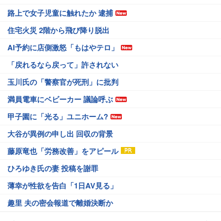
路上で女子児童に触れたか 逮捕
住宅火災 2階から飛び降り脱出
AI予約に店側激怒「もはやテロ」
「戻れるなら戻って」許されない
玉川氏の「警察官が死刑」に批判
満員電車にベビーカー 議論呼ぶ
甲子園に「光る」ユニホーム?
大谷が異例の申し出 回収の背景
藤原竜也「労務改善」をアピール
ひろゆき氏の妻 投稿を謝罪
薄幸が性欲を告白「1日AV見る」
趣里 夫の密会報道で離婚決断か