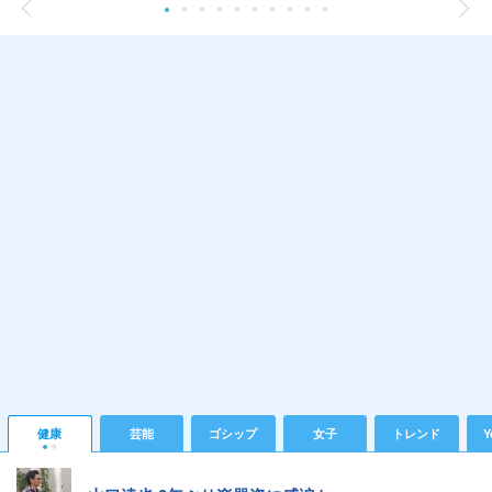
健康
芸能
ゴシップ
女子
トレンド
Y