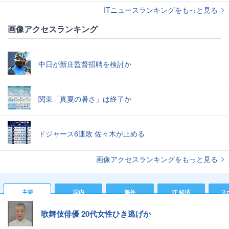
ITニュースランキングをもっと見る
画像アクセスランキング
中日が新庄監督招聘を検討か
関東「真夏の暑さ」は終了か
ドジャース6連敗 佐々木が止める
画像アクセスランキングをもっと見る
主要
国内
海外
IT 経済
ス
歌舞伎俳優 20代女性ひき逃げか