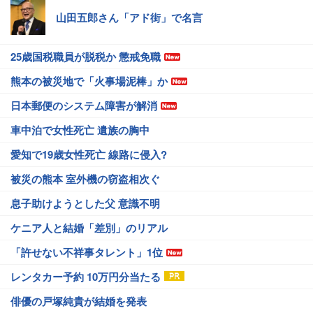
山田五郎さん「アド街」で名言
25歳国税職員が脱税か 懲戒免職
熊本の被災地で「火事場泥棒」か
日本郵便のシステム障害が解消
車中泊で女性死亡 遺族の胸中
愛知で19歳女性死亡 線路に侵入?
被災の熊本 室外機の窃盗相次ぐ
息子助けようとした父 意識不明
ケニア人と結婚「差別」のリアル
「許せない不祥事タレント」1位
レンタカー予約 10万円分当たる
俳優の戸塚純貴が結婚を発表