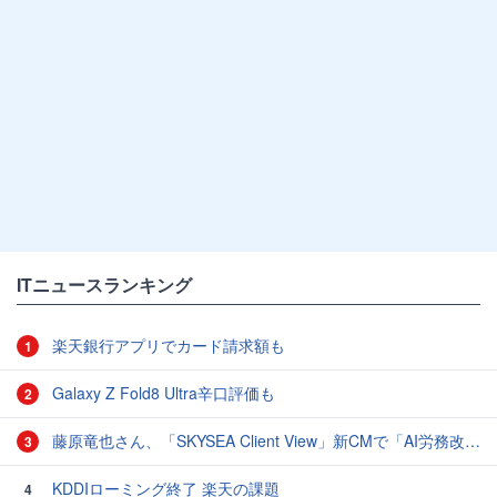
ITニュースランキング
楽天銀行アプリでカード請求額も
1
Galaxy Z Fold8 Ultra辛口評価も
2
藤原竜也さん、「SKYSEA Client View」新CMで「AI労務改善」をアピール 働き方をAIが分析したら「すぐに休んで」と言われる？
3
KDDIローミング終了 楽天の課題
4