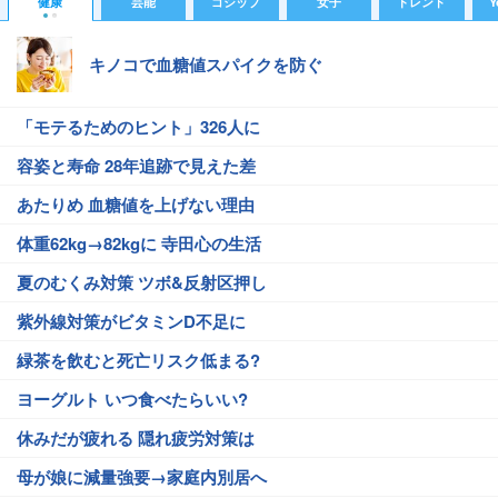
健康
芸能
ゴシップ
女子
トレンド
Y
キノコで血糖値スパイクを防ぐ
「モテるためのヒント」326人に
容姿と寿命 28年追跡で見えた差
あたりめ 血糖値を上げない理由
体重62kg→82kgに 寺田心の生活
夏のむくみ対策 ツボ&反射区押し
紫外線対策がビタミンD不足に
緑茶を飲むと死亡リスク低まる?
ヨーグルト いつ食べたらいい?
休みだが疲れる 隠れ疲労対策は
母が娘に減量強要→家庭内別居へ