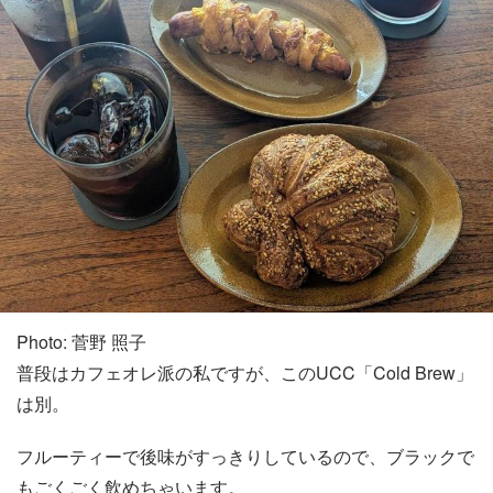
Photo: 菅野 照子
普段はカフェオレ派の私ですが、このUCC「Cold Brew」
は別。
フルーティーで後味がすっきりしているので、ブラックで
もごくごく飲めちゃいます。