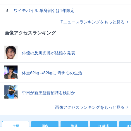
ワイモバイル 単身割引は1年限定
5
ITニュースランキングをもっと見る
画像アクセスランキング
俳優の及川光博が結婚を発表
体重62kg→82kgに 寺田心の生活
中日が新庄監督招聘を検討か
画像アクセスランキングをもっと見る
主要
国内
海外
IT 経済
ス