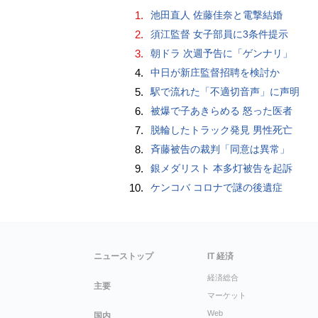
1.
池田直人 佐藤佳奈と電撃結婚
2.
須江監督 女子部員に3条件提示
3.
朝ドラ 次週予告に「ゲンナリ」
4.
中日が新庄監督招聘を検討か
5.
駅で流れた「不適切音声」に声明
6.
被爆で子あきらめる 怒った医者
7.
脱輪したトラック発見 男性死亡
8.
斉藤被告の裁判「同意は異常」
9.
銀メダリスト 本多灯被告を起訴
10.
ケンコバ コロナで謎の後遺症
ニューストップ
IT 経済
経済総合
主要
マーケット
Web
国内