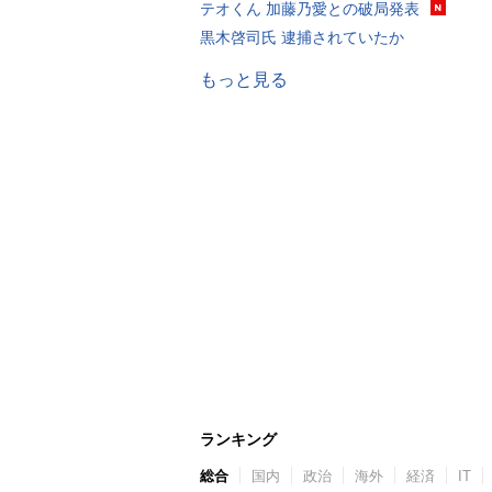
テオくん 加藤乃愛との破局発表
黒木啓司氏 逮捕されていたか
もっと見る
ランキング
総合
国内
政治
海外
経済
IT