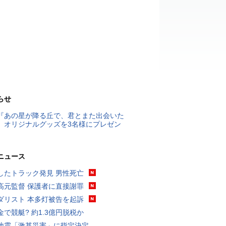
らせ
『あの星が降る丘で、君とまた出会いた
』オリジナルグッズを3名様にプレゼン
ニュース
したトラック発見 男性死亡
高元監督 保護者に直接謝罪
ダリスト 本多灯被告を起訴
金で競艇? 約1.3億円脱税か
地震「激甚災害」に指定決定