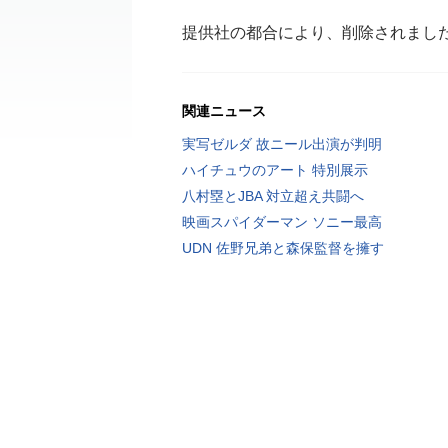
提供社の都合により、削除されまし
関連ニュース
実写ゼルダ 故ニール出演が判明
ハイチュウのアート 特別展示
八村塁とJBA 対立超え共闘へ
映画スパイダーマン ソニー最高
UDN 佐野兄弟と森保監督を擁す