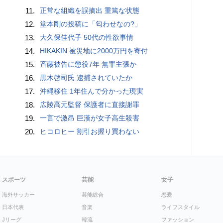
11.
正常な組織を誤摘出 重篤な状態
12.
堂本剛の投稿に「匂わせなの?」
13.
大久保佳代子 50代の性欲事情
14.
HIKAKIN 被災地に2000万円を寄付
15.
斉藤被告に懲役7年 無罪主張か
16.
黒木啓司氏 逮捕されていたか
17.
沖縄移住 1年住んで分かった現実
18.
広陵高元監督 保護者に直接謝罪
19.
一言で激昂 巨漢が女子高生殺害
20.
ヒコロヒー 割引お握り買わない
スポーツ
芸能
女子
海外サッカー
芸能総合
恋愛
日本代表
音楽
ライフスタイル
Jリーグ
韓流
ファッション