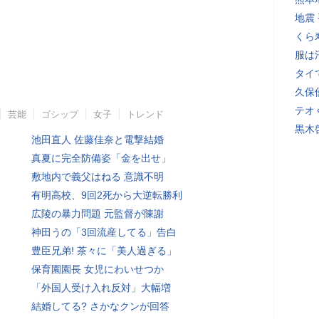
地震
くら
服は
タイ
久保
テオ
芸能
ゴシップ
女子
トレンド
黒木
池田直人 佐藤佳奈と電撃結婚
真夏に完全防備姿「金を出せ」
敷地内で義父はねる 意識不明
有明高校、9回2死から大逆転勝利
広陵の暴力問題 元監督が陳謝
神田うの「3回流産してる」告白
豊臣兄弟! 茶々に「美人過ぎる」
保育園園長 女児にわいせつか
「外国人受け入れ反対」大幅増
結婚してる? さかなクンが回答