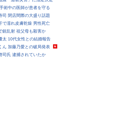
 手術中の医師が患者を守る
寿司 閉店間際の大盛り話題
汗で濡れ皮膚乾燥 男性死亡
で銃乱射 祖父母も殺害か
優太 10代女性との結婚報告
くん 加藤乃愛との破局発表
啓司氏 逮捕されていたか