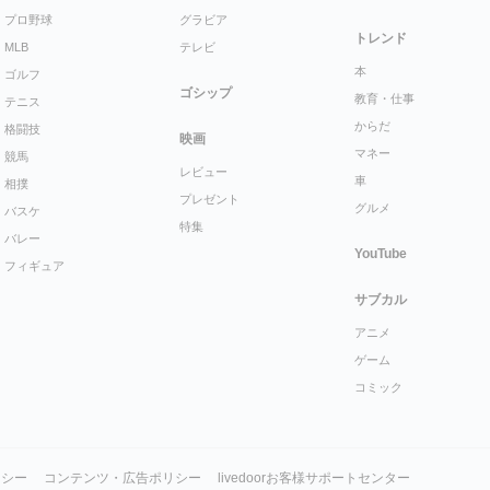
プロ野球
グラビア
トレンド
MLB
テレビ
本
ゴルフ
ゴシップ
教育・仕事
テニス
からだ
格闘技
映画
マネー
競馬
レビュー
車
相撲
プレゼント
グルメ
バスケ
特集
バレー
YouTube
フィギュア
サブカル
アニメ
ゲーム
コミック
リシー
コンテンツ・広告ポリシー
livedoorお客様サポートセンター