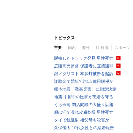
トピックス
主要
国内
海外
IT 経済
スポーツ
脱輪したトラック発見 男性死亡
広陵高元監督 保護者に直接謝罪
銀メダリスト 本多灯被告を起訴
詐取金で競艇? 約1.3億円脱税か
熊本地震「激甚災害」に指定決定
地震 手術中の医師が患者を守る
くら寿司 閉店間際の大盛り話題
服は汗で濡れ皮膚乾燥 男性死亡
タイで銃乱射 祖父母も殺害か
久保優太 10代女性との結婚報告