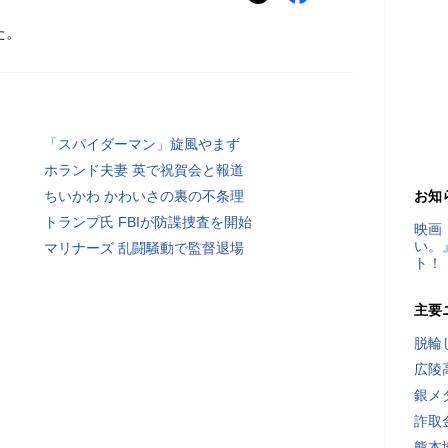
た。
「スパイダーマン」旋風やまず
ホランド夫妻 英で祝賀会と報道
ちいかわ かわいさの裏の不条理
お知
トランプ氏 FBIが防諜捜査を開始
映画
い。
マリナーズ 乱闘騒動で監督退場
ト！
主要
脱輪
広陵
銀メ
詐取
熊本