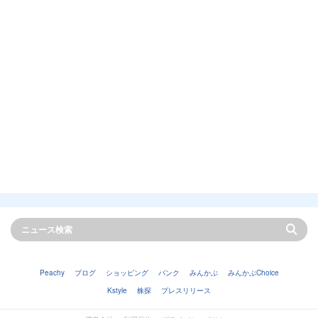
Peachy
ブログ
ショッピング
バンク
みんかぶ
みんかぶChoice
Kstyle
株探
プレスリリース