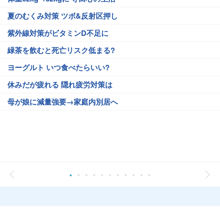
夏のむくみ対策 ツボ&反射区押し
紫外線対策がビタミンD不足に
緑茶を飲むと死亡リスク低まる?
ヨーグルト いつ食べたらいい?
休みだが疲れる 隠れ疲労対策は
母が娘に減量強要→家庭内別居へ