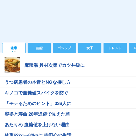
健康
芸能
ゴシップ
女子
トレンド
Y
麻辣湯 具材次第でカツ丼級に
うつ病患者の本音とNGな接し方
キノコで血糖値スパイクを防ぐ
「モテるためのヒント」326人に
容姿と寿命 28年追跡で見えた差
あたりめ 血糖値を上げない理由
体重62kg→82kgに 寺田心の生活