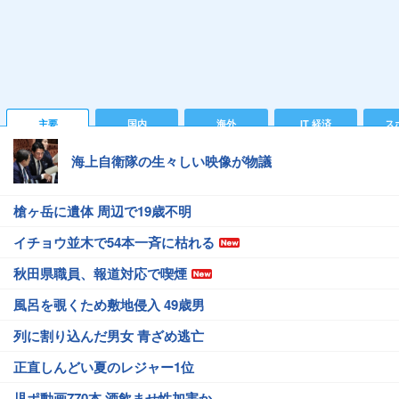
主要
国内
海外
IT 経済
ス
海上自衛隊の生々しい映像が物議
槍ヶ岳に遺体 周辺で19歳不明
イチョウ並木で54本一斉に枯れる
秋田県職員、報道対応で喫煙
風呂を覗くため敷地侵入 49歳男
列に割り込んだ男女 青ざめ逃亡
正直しんどい夏のレジャー1位
児ポ動画770本 酒飲ませ性加害か