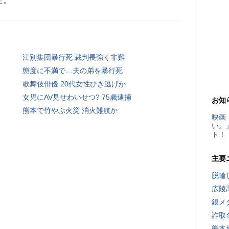
た。
江別集団暴行死 裁判長強く非難
態度に不満で…夫の弟を暴行死
歌舞伎俳優 20代女性ひき逃げか
女児にAV見せわいせつ? 75歳逮捕
お知
熊本で竹やぶ火災 消火難航か
映画
い。
ト！
主要
脱輪
広陵
銀メ
詐取
熊本