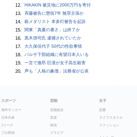
12.
HIKAKIN 被災地に2000万円を寄付
13.
斉藤被告に懲役7年 無罪主張か
14.
銀メダリスト 本多灯被告を起訴
15.
関東「真夏の暑さ」は終了か
16.
黒木啓司氏 逮捕されていたか
17.
大久保佳代子 50代の性欲事情
18.
バルサ下部組織に有望日本人いる
19.
一言で激昂 巨漢が女子高生殺害
20.
声も「人格の象徴」法務省が公表
スポーツ
芸能
女子
海外サッカー
芸能総合
恋愛
日本代表
音楽
ライフスタイル
Jリーグ
韓流
ファッション
プロ野球
グラビア