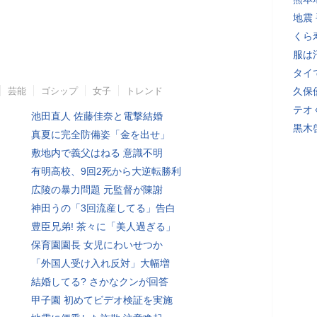
地震
くら
服は
タイ
芸能
ゴシップ
女子
トレンド
久保
テオ
池田直人 佐藤佳奈と電撃結婚
黒木
真夏に完全防備姿「金を出せ」
敷地内で義父はねる 意識不明
有明高校、9回2死から大逆転勝利
広陵の暴力問題 元監督が陳謝
神田うの「3回流産してる」告白
豊臣兄弟! 茶々に「美人過ぎる」
保育園園長 女児にわいせつか
「外国人受け入れ反対」大幅増
結婚してる? さかなクンが回答
甲子園 初めてビデオ検証を実施