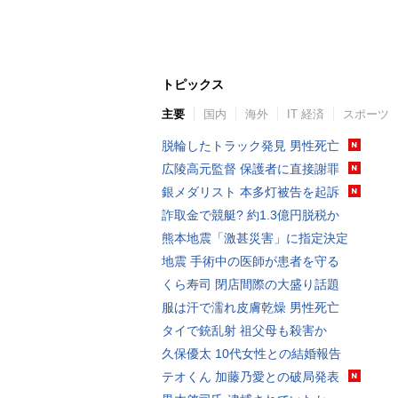
トピックス
主要
国内
海外
IT 経済
スポーツ
脱輪したトラック発見 男性死亡
広陵高元監督 保護者に直接謝罪
銀メダリスト 本多灯被告を起訴
詐取金で競艇? 約1.3億円脱税か
熊本地震「激甚災害」に指定決定
地震 手術中の医師が患者を守る
くら寿司 閉店間際の大盛り話題
服は汗で濡れ皮膚乾燥 男性死亡
タイで銃乱射 祖父母も殺害か
久保優太 10代女性との結婚報告
テオくん 加藤乃愛との破局発表