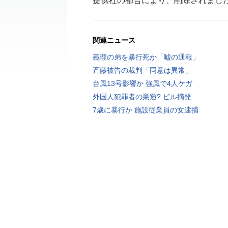
提供社の都合により、削除されまし
関連ニュース
義理の弟を暴行死か「嘘の通報」
斉藤被告の裁判「同意は異常」
台風13号影響か 強風で4人ケガ
外国人犯罪者の巣窟? ビル摘発
7歳に暴行か 施設従業員の女逮捕