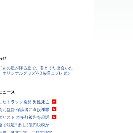
らせ
『あの星が降る丘で、君とまた出会いた
』オリジナルグッズを3名様にプレゼン
ニュース
したトラック発見 男性死亡
高元監督 保護者に直接謝罪
ダリスト 本多灯被告を起訴
金で競艇? 約1.3億円脱税か
地震「激甚災害」に指定決定