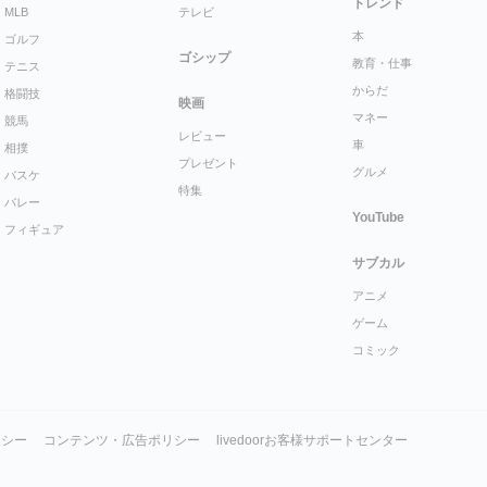
トレンド
MLB
テレビ
本
ゴルフ
ゴシップ
教育・仕事
テニス
からだ
格闘技
映画
マネー
競馬
レビュー
車
相撲
プレゼント
グルメ
バスケ
特集
バレー
YouTube
フィギュア
サブカル
アニメ
ゲーム
コミック
リシー
コンテンツ・広告ポリシー
livedoorお客様サポートセンター