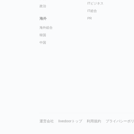
ITビジネス
政治
IT総合
海外
PR
海外総合
韓国
中国
運営会社
livedoorトップ
利用規約
プライバシーポ