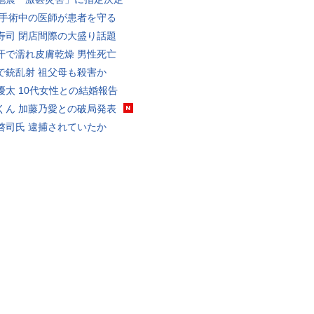
 手術中の医師が患者を守る
寿司 閉店間際の大盛り話題
汗で濡れ皮膚乾燥 男性死亡
で銃乱射 祖父母も殺害か
優太 10代女性との結婚報告
くん 加藤乃愛との破局発表
啓司氏 逮捕されていたか