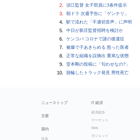
2.
須江監督 女子部員に3条件提示
3.
朝ドラ 次週予告に「ゲンナリ」
4.
駅で流れた「不適切音声」に声明
5.
中日が新庄監督招聘を検討か
6.
ケンコバ コロナで謎の後遺症
7.
被爆で子あきらめる 怒った医者
8.
正常な組織を誤摘出 重篤な状態
9.
堂本剛の投稿に「匂わせなの?」
10.
脱輪したトラック発見 男性死亡
ニューストップ
IT 経済
経済総合
主要
マーケット
Web
国内
ガジェット
社会