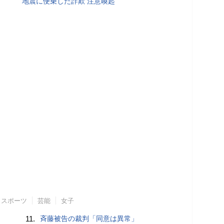
地震に便乗した詐欺 注意喚起
スポーツ
芸能
女子
11.
斉藤被告の裁判「同意は異常」