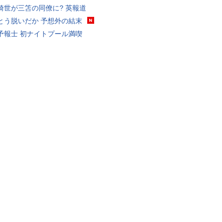
綺世が三笘の同僚に? 英報道
とう脱いだか 予想外の結末
予報士 初ナイトプール満喫