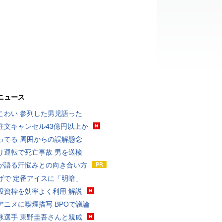
ニュース
こわい 参列した男児語った
注文キャンセル43億円以上か
ってる 周囲からの誤解懸念
り運転で死亡事故 男を送検
が語る汗悩みとの向き合い方
げで 定番アイスに「明暗」
投資枠を効率よく利用 解説
アニメに喫煙描写 BPOで議論
泳選手 東野圭吾さんと親戚