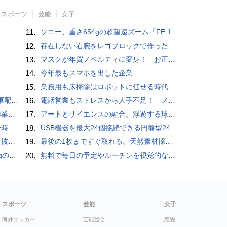
スポーツ
芸能
女子
11.
ソニー、重さ654gの超望遠ズーム「FE 100-400mm F5.6-8 OSS」 実売14万円前後
12.
存在しない右腕をレゴブロックで作った少年ビルダーが登場
13.
マスクが年賀ノベルティに変身！ お正月特別パッケージの注文受付開始
14.
今年最もスマホを出した企業
15.
業務用も床掃除はロボットに任せる時代が本格到来 ビルメンヒューマンフェア ＆ クリーンEXPO 2018
クッカー
16.
電話営業もストレスから人手不足！ メンタルに心配ない会話AI 「Sakura TALK」が営業電話をかける時代がくる
pace」
17.
アートとサイエンスの融合。浮遊する球体インテリア「Buda Ball(ブダボール)」
いため
18.
USB機器を最大24個接続できる円盤型24ポートUSBハブが登場
ダプタ
19.
最後の1枚まですぐ取れる。天然素材採用の「Ih Paperティッシュケース」
ly」
20.
無料で毎日の予定やルーチンを視覚的なブロック配置で把握しNextCloud・WebDAV・Obsidianなどで同期＆AI連携・歩数記録・専用Androidアプリ・StreamDeckの双方向完全連携も可能な「dayGLANCE」、アカウント登録不要でセルフホストも可能
スポーツ
芸能
女子
海外サッカー
芸能総合
恋愛