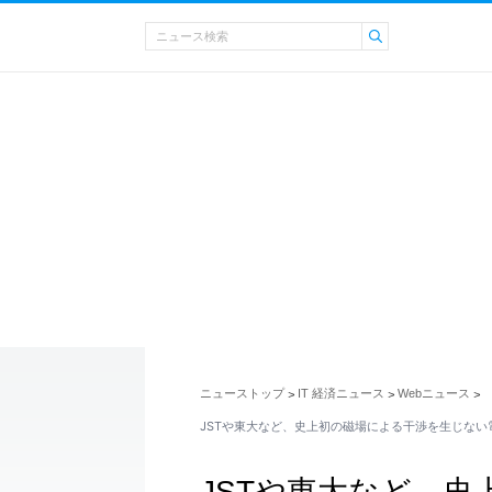
ニューストップ
IT 経済ニュース
Webニュース
>
>
>
JSTや東大など、史上初の磁場による干渉を生じない
JSTや東大など、