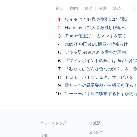
総合
国内
政治
海外
経済
IT
1.
ワイモバイル 単身割引は1年限定
2.
Hughesnet 加入者激減し破産へ
3.
iPhone値上げ 中古スマホを賢く
4.
米政府 中国製DC機器を禁輸方針
5.
デキる男 敬遠される意外な理由
6.
「マイナポイントの陣」はPayPayに軍配！ 燻製できちゃう鍋、グラスドーム
7.
「私たちはどんな色なのか？」を手作業でデータ分析して人間の肌の色を表現する新しい色空間を構築した「Inclusive Color S
8.
ドコモ・バイクシェア、サービスを一時停止 不具合の復旧が見通せな
9.
雷サージや異常発熱から機器を守る！抜け止め仕様の3P-2P変換ア
10.
ソーラーパネルで駆動するわずか約4gの超軽量ドローン「CoulombF
ニューストップ
IT 経済
経済総合
主要