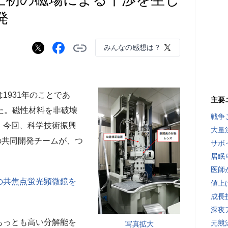
発
みんなの感想は？
931年のことであ
主要
た。磁性材料を非破壊
戦争
。今回、科学技術振興
大量
の共同開発チームが、つ
サボ
居眠
医師
の共焦点蛍光顕微鏡を
値上
成長
深夜
もっとも高い分解能を
元競
写真拡大