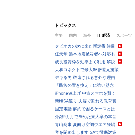
トピックス
主要
国内
海外
IT 経済
スポーツ
タピオカの次に来た新定番 注目
任天堂 熊本地震被災者へ対応も
成長投資枠を効率よく利用 解説
大和コネクトで最大66倍還元施策
デキる男 敬遠される意外な理由
「民族の置き換え」に強い懸念
iPhone値上げ 中古スマホを賢く
新NISA巡り 夫婦で割れる教育費
固定電話 解約で困るケースとは
外銀9カ月で辞めた東大卒の本音
青山商事 夏向け空調ウエア登場
客を閉め出します SAで徹底対策