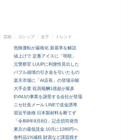
芸能
ゴシップ
女子
トレンド
危険運転が厳格化 新基準を解説
値上げで 定番アイスに「明暗」
元警察官 LUUPに利便性見出した
バブル崩壊の引き金を引いたもの
楽天市場に「AI店長」の登場示唆
大手企業 役員報酬1億超が最多
EVMJの事業を譲受する会社が登場
ニセ社長メール LINEで送金誘導
習近平政権 日本製材料を断てず
「令和8年8月8日」記念切符発売
東京の最低賃金 10月に1280円へ
食料品1%減税 財源など課題残す