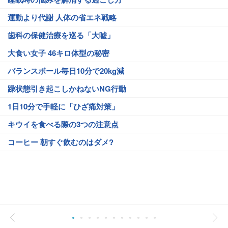
運動より代謝 人体の省エネ戦略
歯科の保健治療を巡る「大嘘」
大食い女子 46キロ体型の秘密
バランスボール毎日10分で20kg減
躁状態引き起こしかねないNG行動
1日10分で手軽に「ひざ痛対策」
キウイを食べる際の3つの注意点
コーヒー 朝すぐ飲むのはダメ?