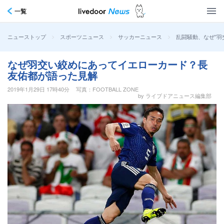
一覧
>
>
>
乱闘騒動、なぜ“羽
ニューストップ
スポーツニュース
サッカーニュース
なぜ羽交い絞めにあってイエローカード？長
友佑都が語った見解
2019年1月29日 17時40分
写真：FOOTBALL ZONE
by ライブドアニュース編集部