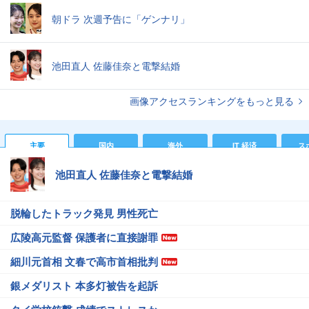
朝ドラ 次週予告に「ゲンナリ」
池田直人 佐藤佳奈と電撃結婚
画像アクセスランキングをもっと見る
主要
国内
海外
IT 経済
ス
池田直人 佐藤佳奈と電撃結婚
脱輪したトラック発見 男性死亡
広陵高元監督 保護者に直接謝罪
細川元首相 文春で高市首相批判
銀メダリスト 本多灯被告を起訴