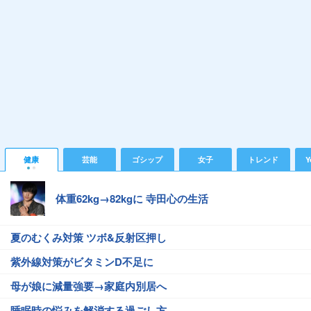
健康
芸能
ゴシップ
女子
トレンド
Y
体重62kg→82kgに 寺田心の生活
夏のむくみ対策 ツボ&反射区押し
紫外線対策がビタミンD不足に
母が娘に減量強要→家庭内別居へ
睡眠時の悩みを解消する過ごし方