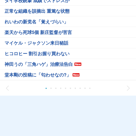
タイ学校銃撃 成績でストレスか
正常な組織を誤摘出 重篤な状態
れいわの新党名「覚えづらい」
楽天から死球5個 新庄監督が苦言
マイケル・ジャクソン来日秘話
ヒコロヒー 割引お握り買わない
神田うの「三角ハゲ」治療法告白
堂本剛の投稿に「匂わせなの?」