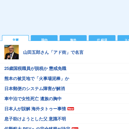
主要
国内
海外
IT 経済
ス
山田五郎さん「アド街」で名言
25歳国税職員が脱税か 懲戒免職
熊本の被災地で「火事場泥棒」か
日本郵便のシステム障害が解消
車中泊で女性死亡 遺族の胸中
日本人が誤解 海外タトゥー事情
息子助けようとした父 意識不明
佐野航大 PSVへの完全移籍が決定