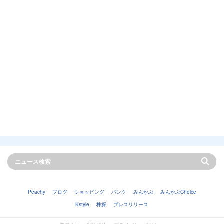
Peachy
ブログ
ショッピング
バンク
みんかぶ
みんかぶChoice
Kstyle
株探
プレスリリース