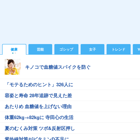
健康
芸能
ゴシップ
女子
トレンド
Y
キノコで血糖値スパイクを防ぐ
「モテるためのヒント」326人に
容姿と寿命 28年追跡で見えた差
あたりめ 血糖値を上げない理由
体重62kg→82kgに 寺田心の生活
夏のむくみ対策 ツボ&反射区押し
紫外線対策がビタミンD不足に