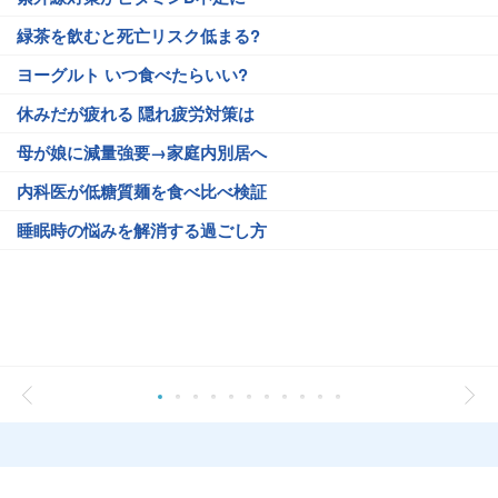
緑茶を飲むと死亡リスク低まる?
ヨーグルト いつ食べたらいい?
休みだが疲れる 隠れ疲労対策は
母が娘に減量強要→家庭内別居へ
内科医が低糖質麺を食べ比べ検証
睡眠時の悩みを解消する過ごし方