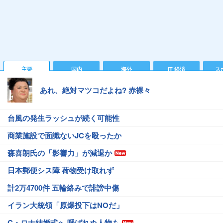
主要
国内
海外
IT 経済
ス
あれ、絶対マツコだよね? 赤裸々
台風の発生ラッシュが続く可能性
商業施設で面識ないJCを殴ったか
森喜朗氏の「影響力」が減退か
日本郵便シス障 荷物受け取れず
計2万4700件 五輪絡みで誹謗中傷
イラン大統領「原爆投下はNOだ」
C・ロナ結婚式へ 呼ばれぬ人物も