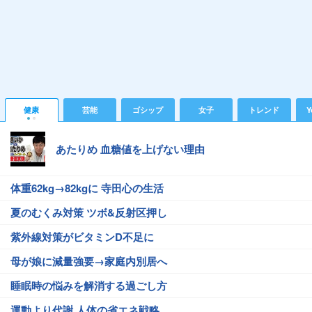
健康
芸能
ゴシップ
女子
トレンド
Y
あたりめ 血糖値を上げない理由
体重62kg→82kgに 寺田心の生活
夏のむくみ対策 ツボ&反射区押し
紫外線対策がビタミンD不足に
母が娘に減量強要→家庭内別居へ
睡眠時の悩みを解消する過ごし方
運動より代謝 人体の省エネ戦略