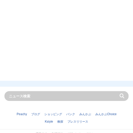
Peachy
ブログ
ショッピング
バンク
みんかぶ
みんかぶChoice
Kstyle
株探
プレスリリース