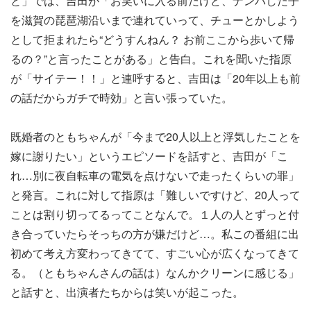
と」では、吉田が「お笑いに入る前だけど、ナンパした子
を滋賀の琵琶湖沿いまで連れていって、チューとかしよう
として拒まれたら“どうすんねん？ お前ここから歩いて帰
るの？”と言ったことがある」と告白。これを聞いた指原
が「サイテー！！」と連呼すると、吉田は「20年以上も前
の話だからガチで時効」と言い張っていた。
既婚者のともちゃんが「今まで20人以上と浮気したことを
嫁に謝りたい」というエピソードを話すと、吉田が「こ
れ…別に夜自転車の電気を点けないで走ったくらいの罪」
と発言。これに対して指原は「難しいですけど、20人って
ことは割り切ってるってことなんで。１人の人とずっと付
き合っていたらそっちの方が嫌だけど…。私この番組に出
初めて考え方変わってきてて、すごい心が広くなってきて
る。（ともちゃんさんの話は）なんかクリーンに感じる」
と話すと、出演者たちからは笑いが起こった。