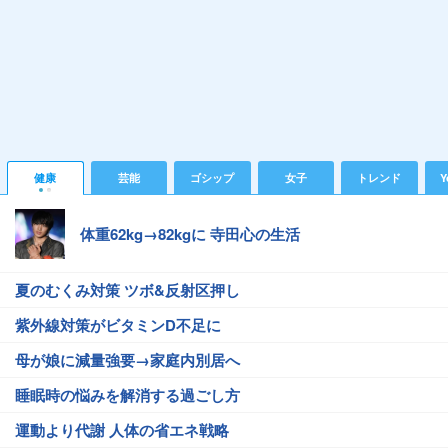
健康
芸能
ゴシップ
女子
トレンド
Y
体重62kg→82kgに 寺田心の生活
夏のむくみ対策 ツボ&反射区押し
紫外線対策がビタミンD不足に
母が娘に減量強要→家庭内別居へ
睡眠時の悩みを解消する過ごし方
運動より代謝 人体の省エネ戦略