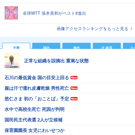
卓球WTT 張本美和がベスト8進出
画像アクセスランキングをもっと見る
主要
国内
海外
IT 経済
ス
正常な組織を誤摘出 重篤な状態
石川の最低賃金 国の目安上回る
服は汗で濡れ皮膚乾燥 男性死亡
悠仁さま 初の「おことば」予定
水中で高校生死亡 死因が判明
国民民主代表選 2人が立候補
保育園園長 女児にわいせつか