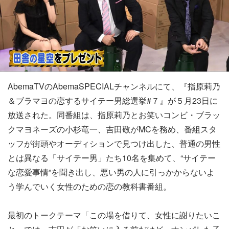
AbemaTVのAbemaSPECIALチャンネルにて、『指原莉乃
＆ブラマヨの恋するサイテー男総選挙#７』が５月23日に
放送された。同番組は、指原莉乃とお笑いコンビ・ブラッ
クマヨネーズの小杉竜一、吉田敬がMCを務め、番組スタ
ッフが街頭やオーディションで見つけ出した、普通の男性
とは異なる「サイテー男」たち10名を集めて、“サイテー
な恋愛事情”を聞き出し、悪い男の人に引っかからないよ
う学んでいく女性のための恋の教科書番組。
最初のトークテーマ「この場を借りて、女性に謝りたいこ