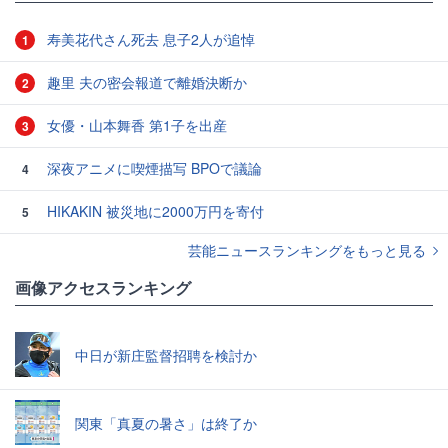
寿美花代さん死去 息子2人が追悼
1
趣里 夫の密会報道で離婚決断か
2
女優・山本舞香 第1子を出産
3
深夜アニメに喫煙描写 BPOで議論
4
HIKAKIN 被災地に2000万円を寄付
5
芸能ニュースランキングをもっと見る
画像アクセスランキング
中日が新庄監督招聘を検討か
関東「真夏の暑さ」は終了か