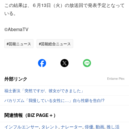
この結果は、６月13日（火）の放送回で発表予定となって
いる。
©AbemaTV
#芸能ニュース
#芸能総合ニュース
外部リンク
Entame Plex
福士蒼汰「突然ですが、彼女ができました」
バカリズム「我慢している女性に…」自ら性癖を告白!?
関連情報（BiZ PAGE＋）
インフルエンサー
,
タレント
,
ナレーター
,
俳優
,
動画
,
推し活