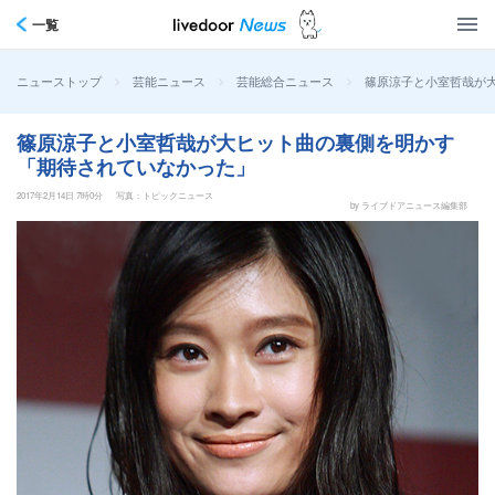
一覧
>
>
>
篠原涼子と小室哲哉が
ニューストップ
芸能ニュース
芸能総合ニュース
篠原涼子と小室哲哉が大ヒット曲の裏側を明かす
「期待されていなかった」
2017年2月14日 7時0分
写真：トピックニュース
by ライブドアニュース編集部