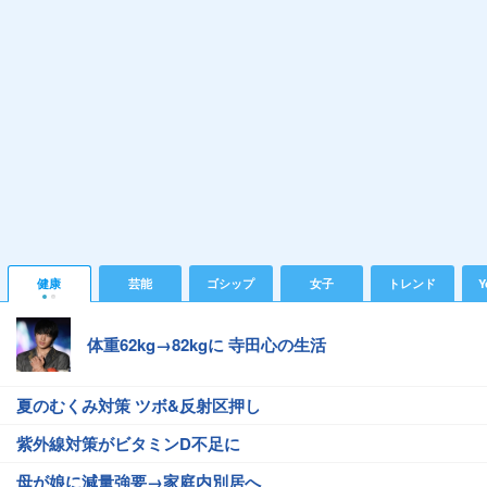
健康
芸能
ゴシップ
女子
トレンド
Y
体重62kg→82kgに 寺田心の生活
夏のむくみ対策 ツボ&反射区押し
紫外線対策がビタミンD不足に
母が娘に減量強要→家庭内別居へ