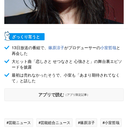
ざっくり言うと
13日放送の番組で、
篠原涼子
がプロデューサーの
小室哲哉
と
再会した
大ヒット曲「恋しさと せつなさと 心強さと」の舞台裏エピソ
ードを披露
最初は売れなかったそうで、小室も「あまり期待されてなく
て」と話した
アプリで読む
（アプリ限定記事）
#芸能ニュース
#芸能総合ニュース
#篠原涼子
#小室哲哉