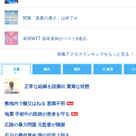
関東「真夏の暑さ」は終了か
卓球WTT 張本美和がベスト8進出
画像アクセスランキングをもっと見る
主要
国内
海外
IT 経済
ス
正常な組織を誤摘出 重篤な状態
敷地内で義父はねる 意識不明
地震 手術中の医師が患者を守る
広陵の暴力問題 元監督が陳謝
石川の最低賃金 国の目安上回る