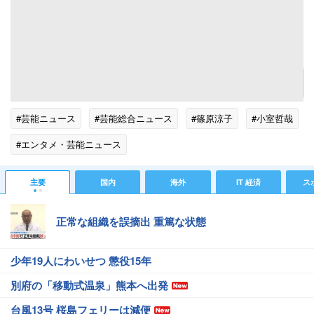
篠原涼子
記事へ戻る
#芸能ニュース
#芸能総合ニュース
#篠原涼子
#小室哲哉
#エンタメ・芸能ニュース
主要
国内
海外
IT 経済
ス
正常な組織を誤摘出 重篤な状態
少年19人にわいせつ 懲役15年
別府の「移動式温泉」熊本へ出発
台風13号 桜島フェリーは減便