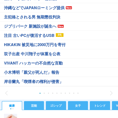
沖縄などでJAPANローミング提供
主犯格とされる男 無期懲役判決
ジブリパーク 新施設が誕生へ
注目 古いPCが復活するUSB
HIKAKIN 被災地に2000万円を寄付
双子出産 中川翔子が体重を公表
VIVANT ハッカーの不自然な言動
小木博明「親父が死んだ」報告
岸谷蘭丸「喫煙者の権利が侵害」
健康
芸能
ゴシップ
女子
トレンド
Y