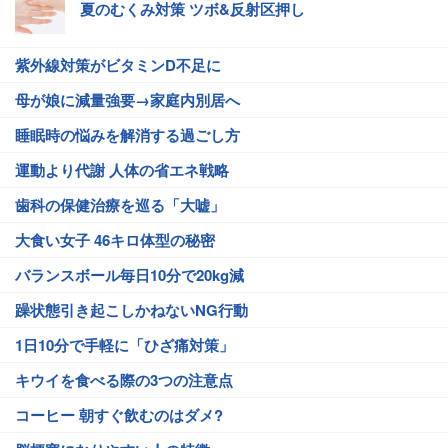
夏のむくみ対策 ツボ&反射区押し
紫外線対策がビタミンD不足に
母が娘に減量強要→家庭内別居へ
睡眠時の悩みを解消する過ごし方
運動より代謝 人体の省エネ戦略
歯科の保健治療を巡る「大嘘」
大食い女子 46キロ体型の秘密
バランスボール毎日10分で20kg減
躁状態引き起こしかねないNG行動
1日10分で手軽に「ひざ痛対策」
キウイを食べる際の3つの注意点
コーヒー 朝すぐ飲むのはダメ?