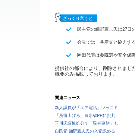
ざっくり言うと
民主党の細野豪志氏は27日
会見では「共産党と協力す
岡田代表は参院選や安全保
提供社の都合により、削除されまし
概要のみ掲載しております。
関連ニュース
新人議員が「エア電話」ツッコミ
「所得上げろ」農水省PRに批判
玉川氏謹慎処分で「異例事態」も
自民党 細野豪志氏の入党認める