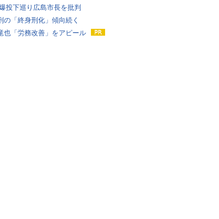
原爆投下巡り広島市長を批判
刑の「終身刑化」傾向続く
竜也「労務改善」をアピール