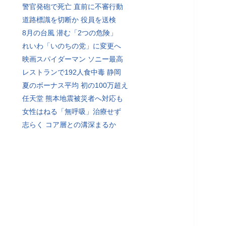
警官発砲で死亡 直前に不審行動
道路標識を切断か 役員を送検
8月の台風 潜む「2つの危険」
れいわ「いのちの党」に変更へ
映画スパイダーマン ソニー最高
レストランで192人食中毒 静岡
夏のボーナス平均 初の100万超え
任天堂 熊本地震被災者へ対応も
女性はねる「無呼吸」治療せず
志らく コア層との溝深まるか