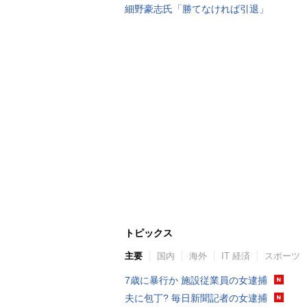
細野豪志氏「勝てなければ引退」
トピックス
主要
国内
海外
IT 経済
スポーツ
7歳に暴行か 施設従業員の女逮捕
夫に包丁? 毎日新聞記者の女逮捕