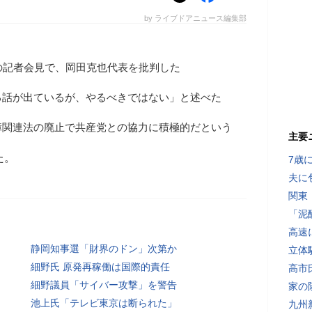
by ライブドアニュース編集部
の記者会見で、岡田克也代表を批判した
る話が出ているが、やるべきではない」と述べた
障関連法の廃止で共産党との協力に積極的だという
主要
た。
7歳
夫に
関東
「泥
高速
静岡知事選「財界のドン」次第か
立体
細野氏 原発再稼働は国際的責任
高市
細野議員「サイバー攻撃」を警告
家の
池上氏「テレビ東京は断られた」
九州