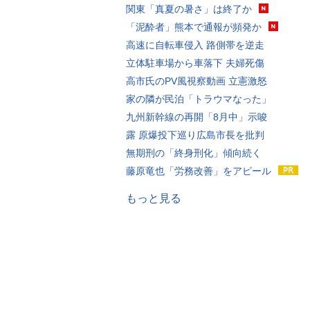
関東「真夏の暑さ」は終了か
「泥酔者」熊本で通報が頻発か
高速に自転車侵入 路側帯を逆走
立体駐車場から車落下 夫婦死傷
高市氏のPV風視察動画 立憲激怒
家の隣が民泊「トラウマなった」
九州新幹線の再開「8月中」示唆
露 原爆投下巡り広島市長を批判
無期刑の「終身刑化」傾向続く
藤原竜也「労務改善」をアピール
もっと見る