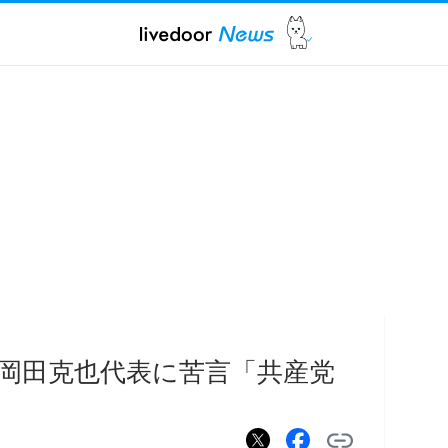
岡田克也代表に苦言「共産党
」