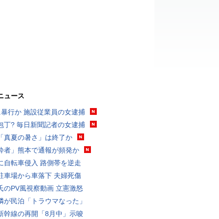
ニュース
に暴行か 施設従業員の女逮捕
包丁? 毎日新聞記者の女逮捕
「真夏の暑さ」は終了か
酔者」熊本で通報が頻発か
に自転車侵入 路側帯を逆走
駐車場から車落下 夫婦死傷
氏のPV風視察動画 立憲激怒
隣が民泊「トラウマなった」
新幹線の再開「8月中」示唆