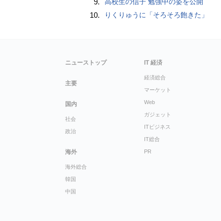
9.
高校生の信子 勉強中の姿を公開
10.
りくりゅうに「そろそろ飽きた」
ニューストップ
IT 経済
経済総合
主要
マーケット
Web
国内
ガジェット
社会
ITビジネス
政治
IT総合
海外
PR
海外総合
韓国
中国