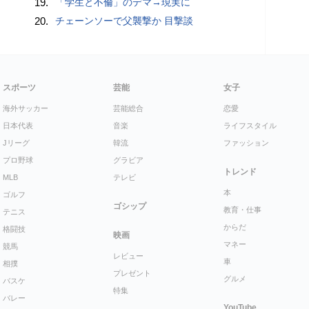
19.
「学生と不倫」のデマ→現実に
20.
チェーンソーで父襲撃か 目撃談
スポーツ
芸能
女子
海外サッカー
芸能総合
恋愛
日本代表
音楽
ライフスタイル
Jリーグ
韓流
ファッション
プロ野球
グラビア
トレンド
MLB
テレビ
本
ゴルフ
ゴシップ
教育・仕事
テニス
からだ
格闘技
映画
マネー
競馬
レビュー
車
相撲
プレゼント
グルメ
バスケ
特集
バレー
YouTube