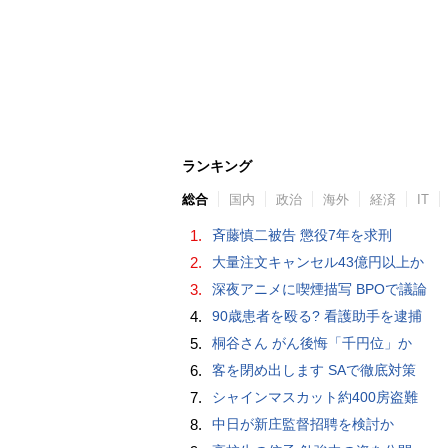
ランキング
総合
国内
政治
海外
経済
IT
1.
斉藤慎二被告 懲役7年を求刑
2.
大量注文キャンセル43億円以上か
3.
深夜アニメに喫煙描写 BPOで議論
4.
90歳患者を殴る? 看護助手を逮捕
5.
桐谷さん がん後悔「千円位」か
6.
客を閉め出します SAで徹底対策
7.
シャインマスカット約400房盗難
8.
中日が新庄監督招聘を検討か