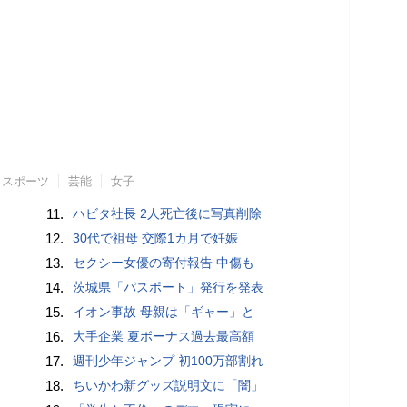
スポーツ
芸能
女子
11.
ハビタ社長 2人死亡後に写真削除
12.
30代で祖母 交際1カ月で妊娠
13.
セクシー女優の寄付報告 中傷も
14.
茨城県「パスポート」発行を発表
15.
イオン事故 母親は「ギャー」と
16.
大手企業 夏ボーナス過去最高額
17.
週刊少年ジャンプ 初100万部割れ
18.
ちいかわ新グッズ説明文に「闇」