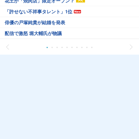
花王が「焼肉店」限定オープン？
「許せない不祥事タレント」1位
俳優の戸塚純貴が結婚を発表
配信で激怒 堀大輔氏が物議