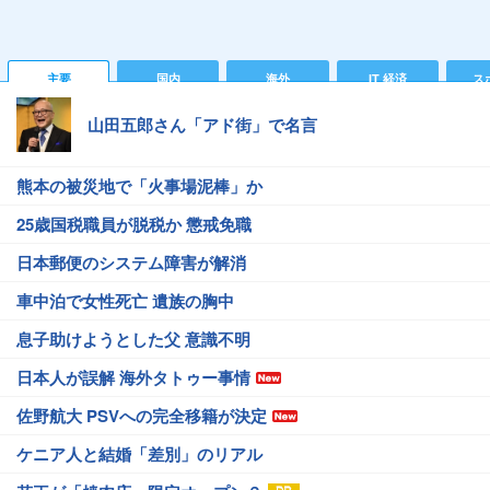
主要
国内
海外
IT 経済
ス
山田五郎さん「アド街」で名言
熊本の被災地で「火事場泥棒」か
25歳国税職員が脱税か 懲戒免職
日本郵便のシステム障害が解消
車中泊で女性死亡 遺族の胸中
息子助けようとした父 意識不明
日本人が誤解 海外タトゥー事情
佐野航大 PSVへの完全移籍が決定
ケニア人と結婚「差別」のリアル