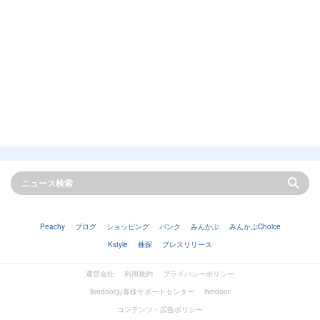
Peachy
ブログ
ショッピング
バンク
みんかぶ
みんかぶChoice
Kstyle
株探
プレスリリース
運営会社
利用規約
プライバシーポリシー
livedoorお客様サポートセンター
livedoor
コンテンツ・広告ポリシー