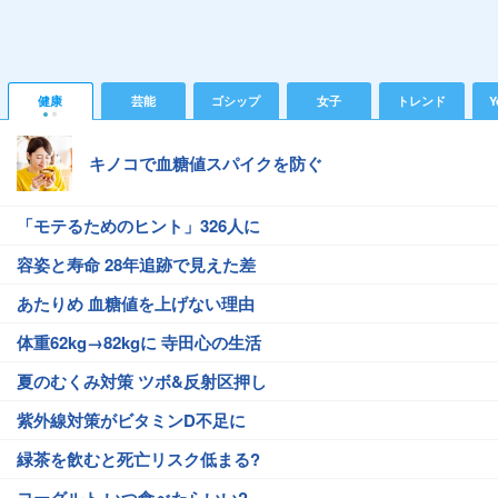
健康
芸能
ゴシップ
女子
トレンド
Y
キノコで血糖値スパイクを防ぐ
「モテるためのヒント」326人に
容姿と寿命 28年追跡で見えた差
あたりめ 血糖値を上げない理由
体重62kg→82kgに 寺田心の生活
夏のむくみ対策 ツボ&反射区押し
紫外線対策がビタミンD不足に
緑茶を飲むと死亡リスク低まる?