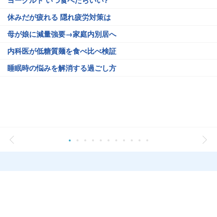
ヨーグルト いつ食べたらいい?
休みだが疲れる 隠れ疲労対策は
母が娘に減量強要→家庭内別居へ
内科医が低糖質麺を食べ比べ検証
睡眠時の悩みを解消する過ごし方