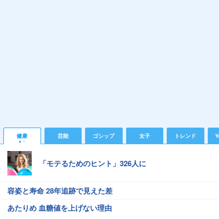
健康
芸能
ゴシップ
女子
トレンド
Y
「モテるためのヒント」326人に
容姿と寿命 28年追跡で見えた差
あたりめ 血糖値を上げない理由