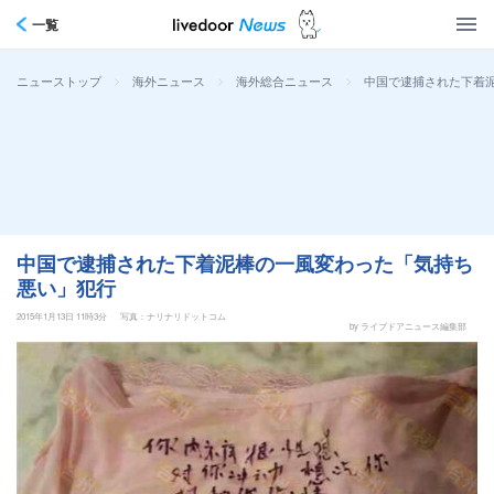
一覧
>
>
>
中国で逮捕された下着
ニューストップ
海外ニュース
海外総合ニュース
中国で逮捕された下着泥棒の一風変わった「気持ち
悪い」犯行
2015年1月13日 11時3分
写真：ナリナリドットコム
by ライブドアニュース編集部