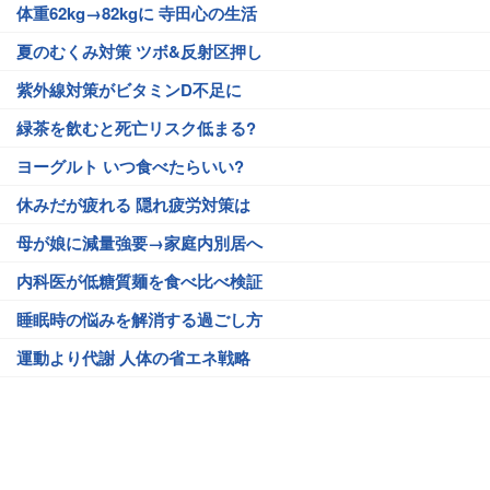
体重62kg→82kgに 寺田心の生活
夏のむくみ対策 ツボ&反射区押し
紫外線対策がビタミンD不足に
緑茶を飲むと死亡リスク低まる?
ヨーグルト いつ食べたらいい?
休みだが疲れる 隠れ疲労対策は
母が娘に減量強要→家庭内別居へ
内科医が低糖質麺を食べ比べ検証
睡眠時の悩みを解消する過ごし方
運動より代謝 人体の省エネ戦略