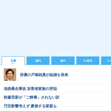
主要
国内
海外
IT 経済
ス
俳優の戸塚純貴が結婚を発表
池袋暴走事故 加害者家族の苦悩
秋篠宮家が「ご静養」されない訳
円安影響考えず 豪遊する家庭も