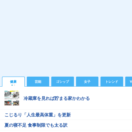
健康
芸能
ゴシップ
女子
トレンド
Y
冷蔵庫を見れば貯まる家かわかる
こじるり「人生最高体重」を更新
夏の寝不足 食事制限でも太る訳