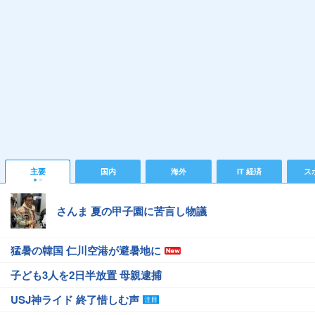
主要
国内
海外
IT 経済
ス
さんま 夏の甲子園に苦言し物議
猛暑の韓国 仁川空港が避暑地に
子ども3人を2日半放置 母親逮捕
USJ神ライド 終了惜しむ声