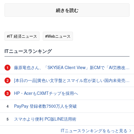
続きを読む
#IT 経済ニュース
#Webニュース
ITニュースランキング
藤原竜也さん、「SKYSEA Client View」新CMで「AI労務改善」をアピール 働き方をAIが分析したら「すぐに休んで」と言われる？
1
[本日の一品]黄色い文字盤とスマイル窓が楽しい国内未発売のCASIO「AMW-880D」
2
HP・AcerもCXMTチップを採用へ
3
PayPay 登録者数7500万人を突破
4
スマホより便利 PC版LINE活用術
5
ITニュースランキングをもっと見る