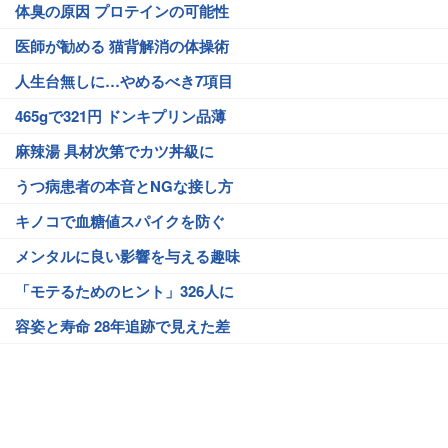
体臭の原因 プロテインの可能性
医師が勧める 猫背解消の体操術
人生台無しに…やめるべき7項目
465gで321円 ドンキプリン品薄
麻辣湯 具材次第でカツ丼級に
うつ病患者の本音とNGな接し方
キノコで血糖値スパイクを防ぐ
メンタルに良い影響を与える趣味
「モテるためのヒント」326人に
容姿と寿命 28年追跡で見えた差