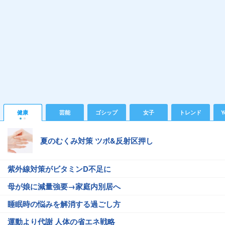
健康
芸能
ゴシップ
女子
トレンド
Y
夏のむくみ対策 ツボ&反射区押し
紫外線対策がビタミンD不足に
母が娘に減量強要→家庭内別居へ
睡眠時の悩みを解消する過ごし方
運動より代謝 人体の省エネ戦略