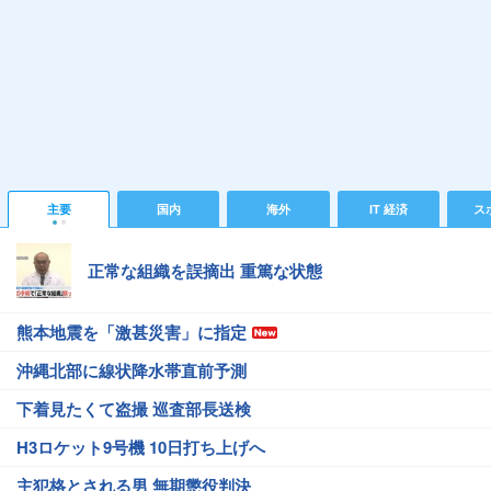
主要
国内
海外
IT 経済
ス
正常な組織を誤摘出 重篤な状態
熊本地震を「激甚災害」に指定
沖縄北部に線状降水帯直前予測
下着見たくて盗撮 巡査部長送検
H3ロケット9号機 10日打ち上げへ
主犯格とされる男 無期懲役判決