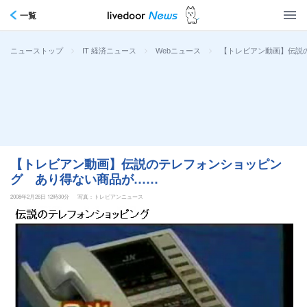
一覧
>
>
>
【トレビアン動画】伝説
ニューストップ
IT 経済ニュース
Webニュース
【トレビアン動画】伝説のテレフォンショッピン
グ あり得ない商品が……
2008年2月26日 12時30分
写真：トレビアンニュース