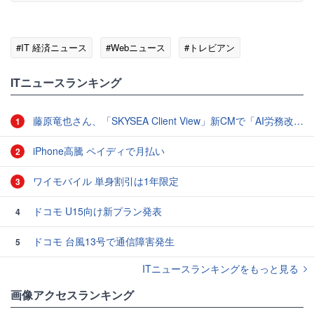
#IT 経済ニュース
#Webニュース
#トレビアン
ITニュースランキング
藤原竜也さん、「SKYSEA Client View」新CMで「AI労務改善」をアピール 働き方をAIが分析したら「すぐに休んで」と言われる？
1
iPhone高騰 ペイディで月払い
2
ワイモバイル 単身割引は1年限定
3
ドコモ U15向け新プラン発表
4
ドコモ 台風13号で通信障害発生
5
ITニュースランキングをもっと見る
画像アクセスランキング