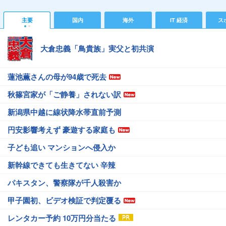
主要
国内
海外
IT 経済
ス
大倉忠義「鳥貴族」実父と初共演
蓮池薫さんの母が94歳で死去
秋篠宮家が「ご静養」されない訳
新潟県中越に線状降水帯直前予測
円安影響考えず 豪遊する家庭も
子ども追い マンションへ侵入か
新幹線できても生きてない 辛辣
パキスタン、警察隊が千人殺害か
甲子園初、ビデオ検証で判定覆る
レンタカー予約 10万円分当たる