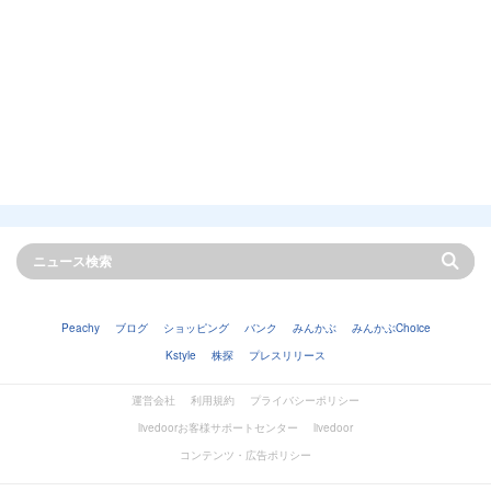
Peachy
ブログ
ショッピング
バンク
みんかぶ
みんかぶChoice
Kstyle
株探
プレスリリース
運営会社
利用規約
プライバシーポリシー
livedoorお客様サポートセンター
livedoor
コンテンツ・広告ポリシー