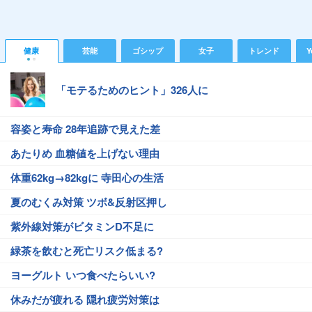
健康
芸能
ゴシップ
女子
トレンド
Y
「モテるためのヒント」326人に
容姿と寿命 28年追跡で見えた差
あたりめ 血糖値を上げない理由
体重62kg→82kgに 寺田心の生活
夏のむくみ対策 ツボ&反射区押し
紫外線対策がビタミンD不足に
緑茶を飲むと死亡リスク低まる?
ヨーグルト いつ食べたらいい?
休みだが疲れる 隠れ疲労対策は