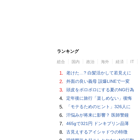
ランキング
総合
国内
政治
海外
経済
IT
1.
老けた…? 白髪活かして若見えに
2.
外面の良い義母 誤爆LINEで一変
3.
頭皮をボロボロにする夏のNG行為
4.
定年後に旅行「楽しめない」後悔
5.
「モテるためのヒント」326人に
6.
汗悩みが将来に影響？ 医師警鐘
7.
465gで321円 ドンキプリン品薄
8.
古見えするアイシャドウの特徴