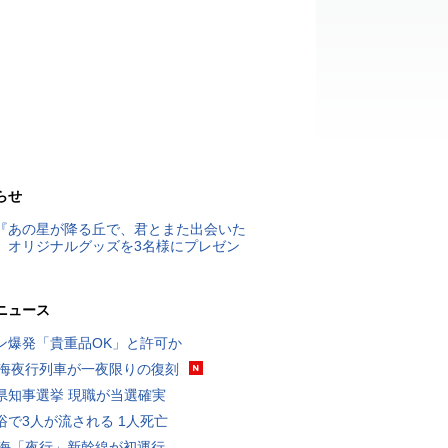
らせ
『あの星が降る丘で、君とまた出会いた
』オリジナルグッズを3名様にプレゼン
ニュース
ン爆発「貴重品OK」と許可か
東海夜行列車が一夜限りの復刻
県知事選挙 現職が当選確実
浴で3人が流される 1人死亡
東海「夜行」新幹線が初運行