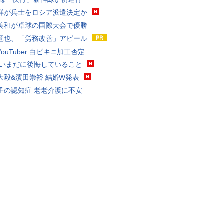
鮮が兵士をロシア派遣決定か
美和が卓球の国際大会で優勝
竜也、「労務改善」アピール
ouTuber 白ビキニ加工否定
 いまだに後悔していること
大毅&濱田崇裕 結婚W発表
子の認知症 老老介護に不安