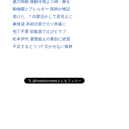
夏の快眠 接触冷感より綿・麻を
動物園とアレルギー 医師が検証
老けた…? 白髪活かして若見えに
麻辣湯 具材次第でカツ丼級に
包丁不要 炊飯器でえびピラフ
松本伊代 還暦超えの素顔に絶賛
不足するとうつ? 欠かせない食材