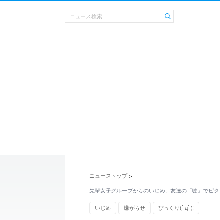
ニューストップ
>
先輩女子グループからのいじめ、友達の「嘘」でピタ
いじめ
嫌がらせ
びっくり(ﾟдﾟ)!