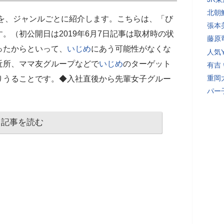
北朝
事を、ジャンルごとに紹介します。こちらは、「び
張本
。（初公開日は2019年6月7日記事は取材時の状
藤原
ったからといって、
いじめ
にあう可能性がなくな
人気Y
近所、ママ友グループなどで
いじめ
のターゲット
有吉
重岡
りうることです。◆入社直後から先輩女子グルー
パー
記事を読む