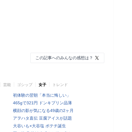
この記事へのみんなの感想は？
芸能
ゴシップ
女子
トレンド
初体験の翌朝「本当に悔しい」
465gで321円 ドンキプリン品薄
横顔の影が気になる49歳の2ヶ月
アヲハタ直伝 豆腐アイスが話題
大谷いも×大谷塩 ポテチ誕生