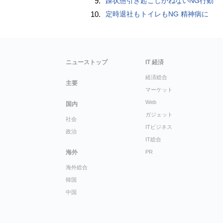
9.
躁状態引き起こしかねないNG行動
10.
定時退社もトイレもNG 精神病に
ニューストップ
IT 経済
経済総合
主要
マーケット
Web
国内
ガジェット
社会
ITビジネス
政治
IT総合
海外
PR
海外総合
韓国
中国