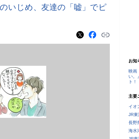
のいじめ、友達の「嘘」でピ
お知
映画
い。
ト！
主要
イオ
JR
長野
海水
JR