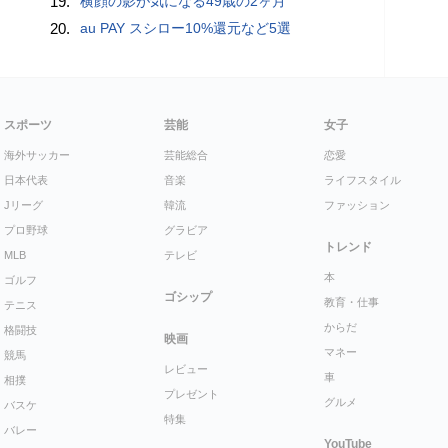
19.
横顔の影が気になる49歳の2ヶ月
20.
au PAY スシロー10%還元など5選
スポーツ
芸能
女子
海外サッカー
芸能総合
恋愛
日本代表
音楽
ライフスタイル
Jリーグ
韓流
ファッション
プロ野球
グラビア
トレンド
MLB
テレビ
本
ゴルフ
ゴシップ
教育・仕事
テニス
からだ
格闘技
映画
マネー
競馬
レビュー
車
相撲
プレゼント
グルメ
バスケ
特集
バレー
YouTube