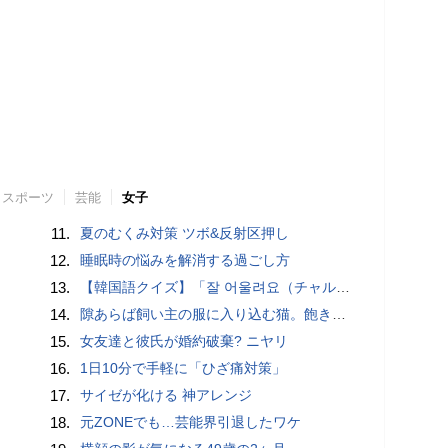
スポーツ
芸能
女子
11.
夏のむくみ対策 ツボ&反射区押し
12.
睡眠時の悩みを解消する過ごし方
13.
【韓国語クイズ】「잘 어울려요（チャル オウルリョヨ）」の意味は？褒め言葉です♡
14.
隙あらば飼い主の服に入り込む猫。飽きないのかなと動きを見ていると
15.
女友達と彼氏が婚約破棄? ニヤリ
16.
1日10分で手軽に「ひざ痛対策」
17.
サイゼが化ける 神アレンジ
18.
元ZONEでも…芸能界引退したワケ