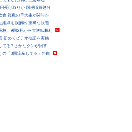
5億円受け取りか 国税職員処分
飲食 複数の早大生が関与か
な組織を誤摘出 重篤な状態
高校、9回2死から大逆転勝利
園 初めてビデオ検証を実施
してる? さかなクンが回答
うの「3回流産してる」告白