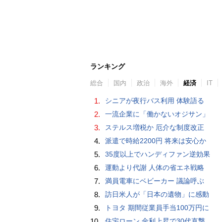
ランキング
総合
国内
政治
海外
経済
IT
1.
シニアが夜行バス利用 体験語る
2.
一流企業に「働かないオジサン」
3.
ステルス増税か 厄介な制度改正
4.
派遣で時給2200円 将来は安心か
5.
35度以上でハンディファン逆効果
6.
運動より代謝 人体の省エネ戦略
7.
満員電車にベビーカー 議論呼ぶ
8.
訪日米人が「日本の遺物」に感動
9.
トヨタ 期間従業員手当100万円に
10.
住宅ローン 金利上昇で30代直撃