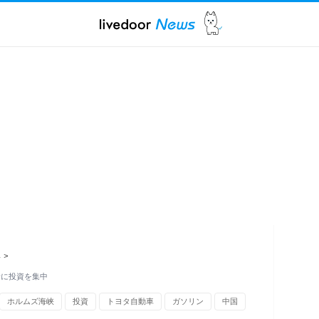
ス
>
野に投資を集中
ホルムズ海峡
投資
トヨタ自動車
ガソリン
中国