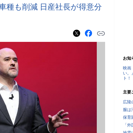
車種も削減 日産社長が得意分
お知
映画
い。
ト！
主要
広陵
服は
保育
「外
地震