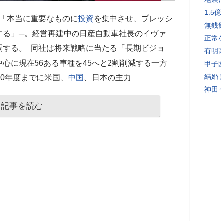
1.
 「本当に重要なものに
投資
を集中させ、プレッシ
無銭
する」─。経営再建中の日産自動車社長のイヴァ
正常
調する。 同社は将来戦略に当たる「長期ビジョ
有明
中心に現在56ある車種を45へと2割削減する一方
甲子
結婚
30年度までに米国、
中国
、日本の主力
神田
記事を読む