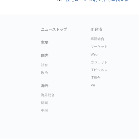
ニューストップ
IT 経済
経済総合
主要
マーケット
Web
国内
ガジェット
社会
ITビジネス
政治
IT総合
海外
PR
海外総合
韓国
中国