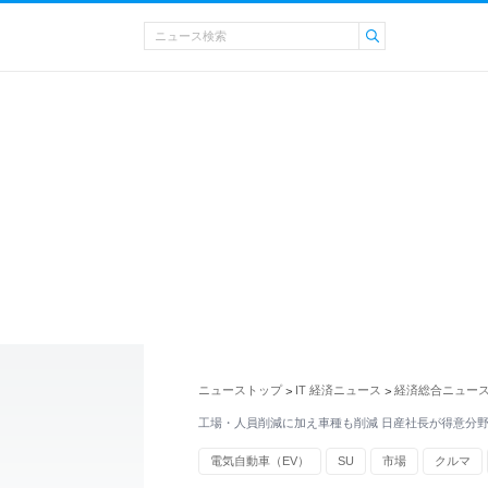
ニューストップ
IT 経済ニュース
経済総合ニュー
>
>
工場・人員削減に加え車種も削減 日産社長が得意分
電気自動車（EV）
SU
市場
クルマ
UV