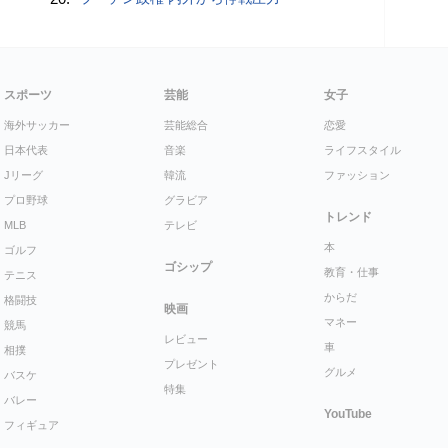
スポーツ
芸能
女子
海外サッカー
芸能総合
恋愛
日本代表
音楽
ライフスタイル
Jリーグ
韓流
ファッション
プロ野球
グラビア
トレンド
MLB
テレビ
本
ゴルフ
ゴシップ
教育・仕事
テニス
からだ
格闘技
映画
マネー
競馬
レビュー
車
相撲
プレゼント
グルメ
バスケ
特集
バレー
YouTube
フィギュア