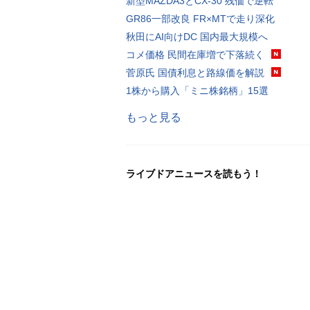
新型MAZDA3とCX-30 残価で逆転
GR86一部改良 FR×MTで走り深化
秋田にAI向けDC 国内最大規模へ
コメ価格 民間在庫増で下落続く
菅原氏 国債利息と路線価を解説
1株から購入「ミニ株銘柄」15選
もっと見る
ライブドアニュースを読もう！