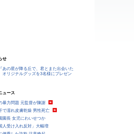
らせ
『あの星が降る丘で、君とまた出会いた
』オリジナルグッズを3名様にプレゼン
ニュース
の暴力問題 元監督が陳謝
汗で濡れ皮膚乾燥 男性死亡
園園長 女児にわいせつか
国人受け入れ反対」大幅増
に便乗した詐欺 注意喚起