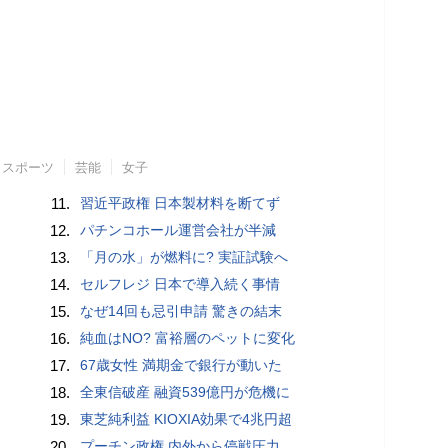
スポーツ
芸能
女子
11.
習近平政権 日本製材料を断てず
12.
パチンコホール運営会社が半減
13.
「月の水」が燃料に? 実証試験へ
14.
セルフレジ 日本で導入続く事情
15.
なぜ14回も忌引申請 驚きの結末
16.
純血はNO? 富裕層のペットに変化
17.
67歳女性 満期金で銀行が動いた
18.
全東信破産 融資539億円が危機に
19.
東芝純利益 KIOXIA効果で4兆円超
20.
プーチン政権 内外から停戦圧力