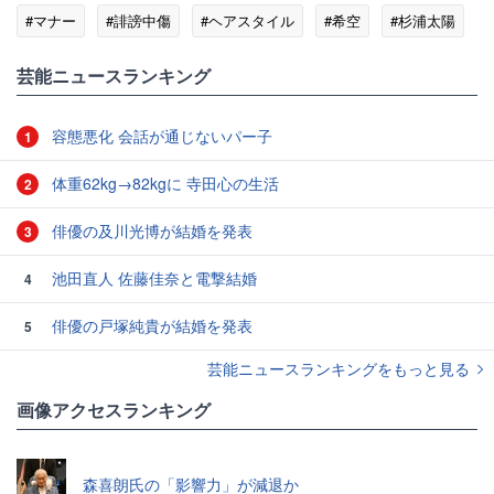
#マナー
#誹謗中傷
#ヘアスタイル
#希空
#杉浦太陽
芸能ニュースランキング
容態悪化 会話が通じないパー子
1
体重62kg→82kgに 寺田心の生活
2
俳優の及川光博が結婚を発表
3
池田直人 佐藤佳奈と電撃結婚
4
俳優の戸塚純貴が結婚を発表
5
芸能ニュースランキングをもっと見る
画像アクセスランキング
森喜朗氏の「影響力」が減退か