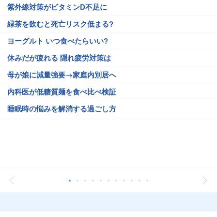
紫外線対策がビタミンD不足に
緑茶を飲むと死亡リスク低まる?
ヨーグルト いつ食べたらいい?
休みだが疲れる 隠れ疲労対策は
母が娘に減量強要→家庭内別居へ
内科医が低糖質麺を食べ比べ検証
睡眠時の悩みを解消する過ごし方