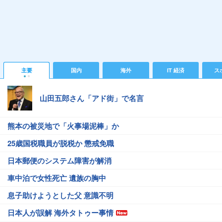
主要
国内
海外
IT 経済
ス
山田五郎さん「アド街」で名言
熊本の被災地で「火事場泥棒」か
25歳国税職員が脱税か 懲戒免職
日本郵便のシステム障害が解消
車中泊で女性死亡 遺族の胸中
息子助けようとした父 意識不明
日本人が誤解 海外タトゥー事情