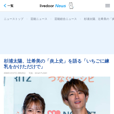
一覧
>
>
>
杉浦太陽、辻希美の「
ニューストップ
芸能ニュース
芸能総合ニュース
杉浦太陽、辻希美の「炎上史」を語る「いちごに練
乳をかけただけで」
2026年3月27日 20時25分
写真：Smart FLASH