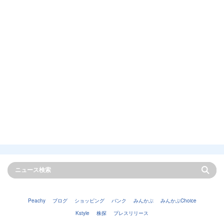
Peachy
ブログ
ショッピング
バンク
みんかぶ
みんかぶChoice
Kstyle
株探
プレスリリース