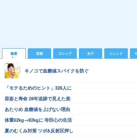
健康
芸能
ゴシップ
女子
トレンド
Y
キノコで血糖値スパイクを防ぐ
「モテるためのヒント」326人に
容姿と寿命 28年追跡で見えた差
あたりめ 血糖値を上げない理由
体重62kg→82kgに 寺田心の生活
夏のむくみ対策 ツボ&反射区押し