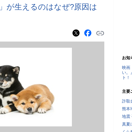
」が生えるのはなぜ?原因は
お知
映画
い。
ト！
主要
詐取
熊本
地震
真夏
くら