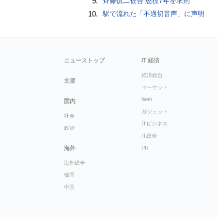
9.
斉藤慎二被告 懲役7年を求刑
10.
駅で流れた「不適切音声」に声明
ニューストップ
IT 経済
経済総合
主要
マーケット
Web
国内
ガジェット
社会
ITビジネス
政治
IT総合
海外
PR
海外総合
韓国
中国