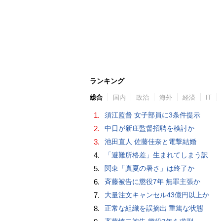
ランキング
総合
国内
政治
海外
経済
IT
1.
須江監督 女子部員に3条件提示
2.
中日が新庄監督招聘を検討か
3.
池田直人 佐藤佳奈と電撃結婚
4.
「避難所格差」生まれてしまう訳
5.
関東「真夏の暑さ」は終了か
6.
斉藤被告に懲役7年 無罪主張か
7.
大量注文キャンセル43億円以上か
8.
正常な組織を誤摘出 重篤な状態