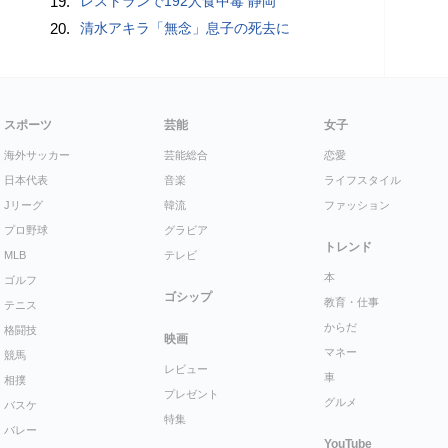
19.
レストランで192人食中毒 静岡
20.
清水アキラ「無念」息子の死去に
スポーツ
芸能
女子
海外サッカー
芸能総合
恋愛
日本代表
音楽
ライフスタイル
Jリーグ
韓流
ファッション
プロ野球
グラビア
トレンド
MLB
テレビ
本
ゴルフ
ゴシップ
教育・仕事
テニス
からだ
格闘技
映画
マネー
競馬
レビュー
車
相撲
プレゼント
グルメ
バスケ
特集
バレー
YouTube