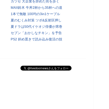
カツセ 大企業を辞めた街を歩く
MAX鈴木 牛丼2杯から35杯への道
1本で無敵 100均の3in1ケーブル
夏のむくみ対策 ツボ&反射区押し
夏ドラは50代イケオジ俳優が席巻
セブン「おかしなチキン」を予告
PS2 斜め置きで読み込み復活の技