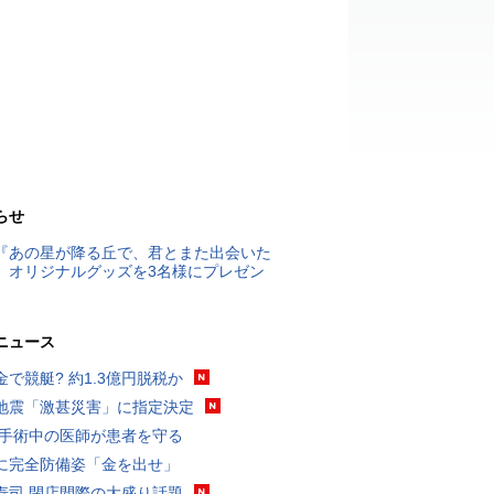
らせ
『あの星が降る丘で、君とまた出会いた
』オリジナルグッズを3名様にプレゼン
ニュース
金で競艇? 約1.3億円脱税か
地震「激甚災害」に指定決定
 手術中の医師が患者を守る
に完全防備姿「金を出せ」
寿司 閉店間際の大盛り話題