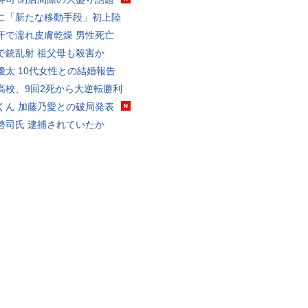
に「新たな移動手段」初上陸
汗で濡れ皮膚乾燥 男性死亡
で銃乱射 祖父母も殺害か
優太 10代女性との結婚報告
高校、9回2死から大逆転勝利
くん 加藤乃愛との破局発表
啓司氏 逮捕されていたか