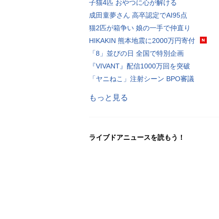
子猫4匹 おやつに心が解ける
成田童夢さん 高卒認定でAI95点
猫2匹が箱争い 娘の一手で仲直り
HIKAKIN 熊本地震に2000万円寄付
「8」並びの日 全国で特別企画
『VIVANT』配信1000万回を突破
「ヤニねこ」注射シーン BPO審議
もっと見る
ライブドアニュースを読もう！