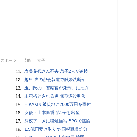
スポーツ
芸能
女子
11.
寿美花代さん死去 息子2人が追悼
12.
趣里 夫の密会報道で離婚決断か
13.
玉川氏の「警察官が死刑」に批判
14.
主犯格とされる男 無期懲役判決
15.
HIKAKIN 被災地に2000万円を寄付
16.
女優・山本舞香 第1子を出産
17.
深夜アニメに喫煙描写 BPOで議論
18.
1.5億円受け取りか 国税職員処分