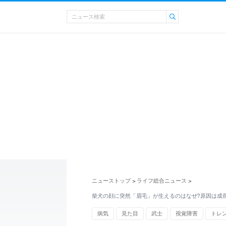
ニューストップ
ライフ総合ニュース
>
>
柴犬の顔に突然「眉毛」が生えるのはなぜ?原因は成
病気
見た目
武士
視覚障害
トレ