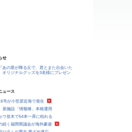
らせ
『あの星が降る丘で、君とまた出会いた
』オリジナルグッズを3名様にプレゼン
ニュース
16号が小笠原近海で発生
K、新施設「情報棟」本格運用
ョウ並木で54本一斉に枯れる
の続く福岡県議会が海外豪遊
割り込んだ男女 青ざめ逃亡