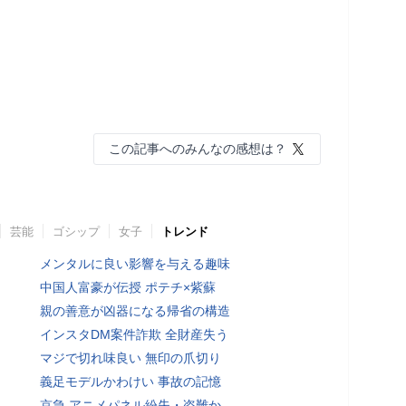
この記事へのみんなの感想は？
芸能
ゴシップ
女子
トレンド
メンタルに良い影響を与える趣味
中国人富豪が伝授 ポテチ×紫蘇
親の善意が凶器になる帰省の構造
インスタDM案件詐欺 全財産失う
マジで切れ味良い 無印の爪切り
義足モデルかわけい 事故の記憶
京急 アニメパネル紛失・盗難か