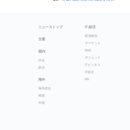
ニューストップ
IT 経済
経済総合
主要
マーケット
Web
国内
ガジェット
社会
ITビジネス
政治
IT総合
海外
PR
海外総合
韓国
中国