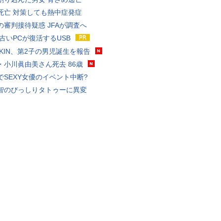
死亡 対策しても熱中症発症
の審判接待疑惑 JFAが調査へ
 古いPCが復活するUSB
KAKIN、第2子の男児誕生を報告
・小川眞由美さん死去 86歳
でSEXY女優のイベント中断?
智のびっしりタトゥーに異変