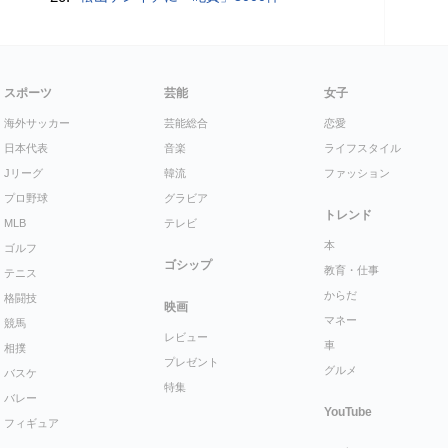
スポーツ
芸能
女子
海外サッカー
芸能総合
恋愛
日本代表
音楽
ライフスタイル
Jリーグ
韓流
ファッション
プロ野球
グラビア
トレンド
MLB
テレビ
本
ゴルフ
ゴシップ
教育・仕事
テニス
からだ
格闘技
映画
マネー
競馬
レビュー
車
相撲
プレゼント
グルメ
バスケ
特集
バレー
YouTube
フィギュア