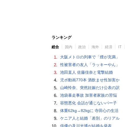
ランキング
総合
国内
政治
海外
経済
IT
1.
大阪メトロの列車で「煙が充満」
2.
性被害者の友人「ラッキーやん」
3.
池田直人 佐藤佳奈と電撃結婚
4.
児ポ動画770本 酒飲ませ性加害か
5.
山崎怜奈、突然妊娠だけ公表の訳
6.
池袋暴走事故 加害者家族の苦悩
7.
容態悪化 会話が通じないパー子
8.
体重62kg→82kgに 寺田心の生活
9.
ケニア人と結婚「差別」のリアル
10.
俳優の及川光博が結婚を発表