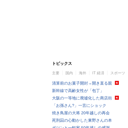
トピックス
主要
国内
海外
IT 経済
スポーツ
清算前のお菓子開封→開き直る親
新幹線で高齢女性が「包丁」
大阪の一等地に廃墟化した商店街
「お孫さん?」一言にショック
焼き鳥屋の大将 20年越しの再会
死刑囚の心動かした東野さんの本
ポツンと一軒家 50年越しの感謝