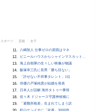
スポーツ
芸能
女子
11.
八嶋智人 仕事ゼロの原因はマネ
12.
ビニールハウスからシャインマスカット約200房を盗んだ疑い ネットで販売か 無職の男（42）逮捕 岡山県警
13.
海上自衛隊の生々しい映像が物議
14.
飯塚幸三氏に長男「勝ち目ない」
15.
「許せない不祥事タレント」1位
16.
俳優の戸塚純貴が結婚を発表
17.
日本人が誤解 海外タトゥー事情
18.
佐々木 ドジャース守護神候補に
19.
「避難所格差」生まれてしまう訳
20.
松山ケンイチに「叱責」3000件