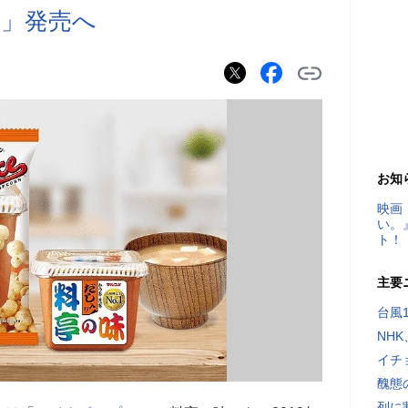
」発売へ
お知
映画
い。
ト！
主要
台風
NH
イチ
醜態
列に