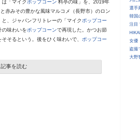
）は「マイク
ポップコーン
料亭の味」を、2019年
選手
りと赤みその豊かな風味マルコメ（長野市）のロン
韓国
」と、ジャパンフリトレーの「マイク
ポップコー
注目
汁の味わいを
ポップコーン
で再現した。かつお節
HI
をそそるという。後をひく味わいで、
ポップコー
女優
盗撮
大野
記事を読む