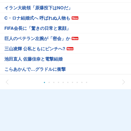
イラン大統領「原爆投下はNOだ」
C・ロナ結婚式へ 呼ばれぬ人物も
FIFA会長に「驚きの日常と素顔」
巨人のベテラン左腕が「密会」か
三山凌輝 公私ともにピンチへ?
池田直人 佐藤佳奈と電撃結婚
こらあかんで…グラドルに衝撃