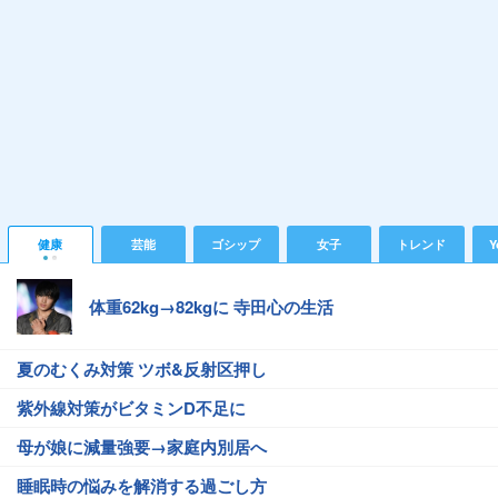
健康
芸能
ゴシップ
女子
トレンド
Y
体重62kg→82kgに 寺田心の生活
夏のむくみ対策 ツボ&反射区押し
紫外線対策がビタミンD不足に
母が娘に減量強要→家庭内別居へ
睡眠時の悩みを解消する過ごし方