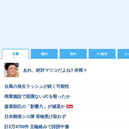
主要
国内
海外
IT 経済
ス
あれ、絶対マツコだよね? 赤裸々
台風の発生ラッシュが続く可能性
商業施設で面識ないJCを殴ったか
森喜朗氏の「影響力」が減退か
日本郵便シス障 荷物受け取れず
計2万4700件 五輪絡みで誹謗中傷