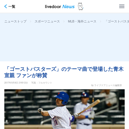
一覧
>
>
>
「ゴーストバス
ニューストップ
スポーツニュース
MLB・海外ニュース
「ゴーストバスターズ」のテーマ曲で登場した青木
宣親 ファンが称賛
2017年9月8日 21時12分
写真：フルカウント
by ライブドアニュース編集部