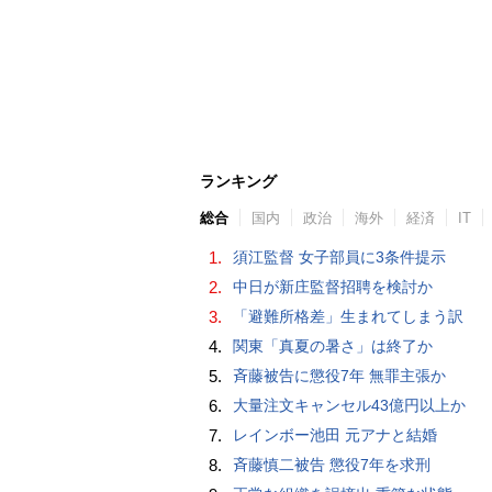
ランキング
総合
国内
政治
海外
経済
IT
1.
須江監督 女子部員に3条件提示
2.
中日が新庄監督招聘を検討か
3.
「避難所格差」生まれてしまう訳
4.
関東「真夏の暑さ」は終了か
5.
斉藤被告に懲役7年 無罪主張か
6.
大量注文キャンセル43億円以上か
7.
レインボー池田 元アナと結婚
8.
斉藤慎二被告 懲役7年を求刑