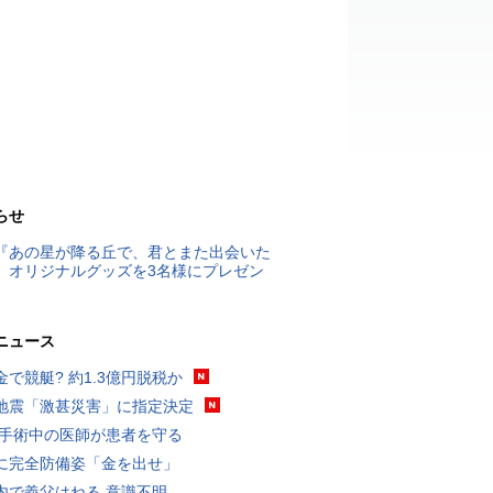
らせ
『あの星が降る丘で、君とまた出会いた
』オリジナルグッズを3名様にプレゼン
ニュース
金で競艇? 約1.3億円脱税か
地震「激甚災害」に指定決定
 手術中の医師が患者を守る
に完全防備姿「金を出せ」
内で義父はねる 意識不明