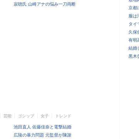
寂聴氏 山崎アナの悩み一刀両断
京都
服は
タイ
久保
有明
結婚
黒木
芸能
ゴシップ
女子
トレンド
池田直人 佐藤佳奈と電撃結婚
広陵の暴力問題 元監督が陳謝