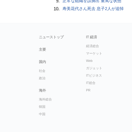
9.
正常な組織を誤摘出 重篤な状態
10.
寿美花代さん死去 息子2人が追悼
ニューストップ
IT 経済
経済総合
主要
マーケット
Web
国内
ガジェット
社会
ITビジネス
政治
IT総合
海外
PR
海外総合
韓国
中国