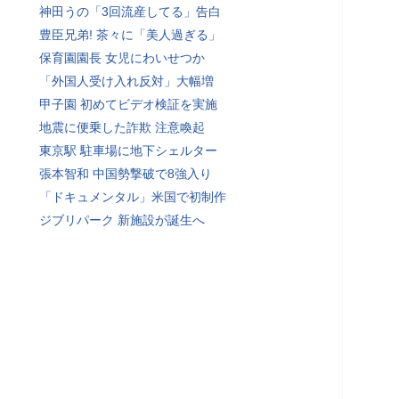
神田うの「3回流産してる」告白
豊臣兄弟! 茶々に「美人過ぎる」
保育園園長 女児にわいせつか
「外国人受け入れ反対」大幅増
甲子園 初めてビデオ検証を実施
地震に便乗した詐欺 注意喚起
東京駅 駐車場に地下シェルター
張本智和 中国勢撃破で8強入り
「ドキュメンタル」米国で初制作
ジブリパーク 新施設が誕生へ