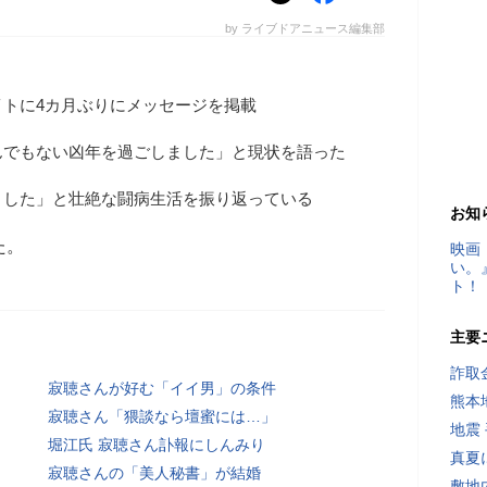
by ライブドアニュース編集部
トに4カ月ぶりにメッセージを掲載
んでもない凶年を過ごしました」と現状を語った
ました」と壮絶な闘病生活を振り返っている
お知
た。
映画
い。
ト！
主要
詐取
寂聴さんが好む「イイ男」の条件
熊本
寂聴さん「猥談なら壇蜜には…」
地震
堀江氏 寂聴さん訃報にしんみり
真夏
寂聴さんの「美人秘書」が結婚
敷地