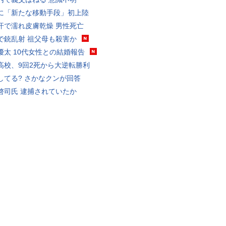
に「新たな移動手段」初上陸
汗で濡れ皮膚乾燥 男性死亡
で銃乱射 祖父母も殺害か
優太 10代女性との結婚報告
高校、9回2死から大逆転勝利
してる? さかなクンが回答
啓司氏 逮捕されていたか