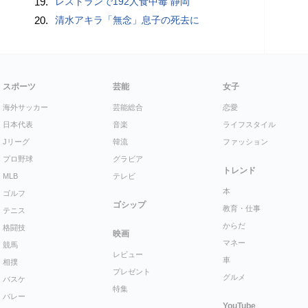
19.
レストランで192人食中毒 静岡
20.
清水アキラ「無念」息子の死去に
スポーツ
芸能
女子
海外サッカー
芸能総合
恋愛
日本代表
音楽
ライフスタイル
Jリーグ
韓流
ファッション
プロ野球
グラビア
トレンド
MLB
テレビ
本
ゴルフ
ゴシップ
教育・仕事
テニス
からだ
格闘技
映画
マネー
競馬
レビュー
車
相撲
プレゼント
グルメ
バスケ
特集
バレー
YouTube