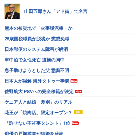
山田五郎さん「アド街」で名言
熊本の被災地で「火事場泥棒」か
25歳国税職員が脱税か 懲戒免職
日本郵便のシステム障害が解消
車中泊で女性死亡 遺族の胸中
息子助けようとした父 意識不明
日本人が誤解 海外タトゥー事情
佐野航大 PSVへの完全移籍が決定
ケニア人と結婚「差別」のリアル
花王が「焼肉店」限定オープン？
「許せない不祥事タレント」1位
俳優の戸塚純貴が結婚を発表