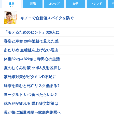
健康
芸能
ゴシップ
女子
トレンド
Y
キノコで血糖値スパイクを防ぐ
「モテるためのヒント」326人に
容姿と寿命 28年追跡で見えた差
あたりめ 血糖値を上げない理由
体重62kg→82kgに 寺田心の生活
夏のむくみ対策 ツボ&反射区押し
紫外線対策がビタミンD不足に
緑茶を飲むと死亡リスク低まる?
ヨーグルト いつ食べたらいい?
休みだが疲れる 隠れ疲労対策は
母が娘に減量強要→家庭内別居へ