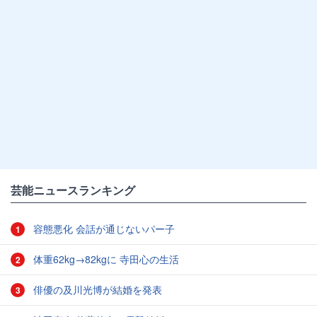
芸能ニュースランキング
容態悪化 会話が通じないパー子
1
体重62kg→82kgに 寺田心の生活
2
俳優の及川光博が結婚を発表
3