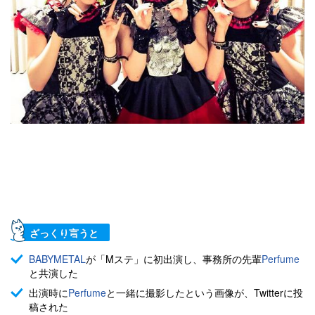
ざっくり言うと
BABYMETAL
が「Mステ」に初出演し、事務所の先輩
Perfume
と共演した
出演時に
Perfume
と一緒に撮影したという画像が、Twitterに投
稿された