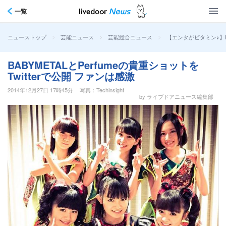
一覧
>
>
>
【エンタがビタミン♪】B
ニューストップ
芸能ニュース
芸能総合ニュース
BABYMETALとPerfumeの貴重ショットを
Twitterで公開 ファンは感激
2014年12月27日 17時45分
写真：Techinsight
by ライブドアニュース編集部