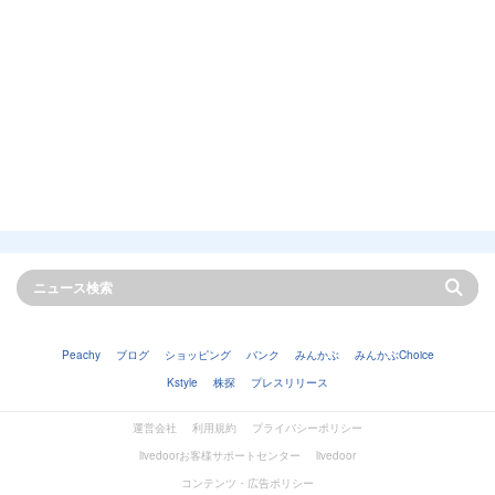
Peachy
ブログ
ショッピング
バンク
みんかぶ
みんかぶChoice
Kstyle
株探
プレスリリース
運営会社
利用規約
プライバシーポリシー
livedoorお客様サポートセンター
livedoor
コンテンツ・広告ポリシー