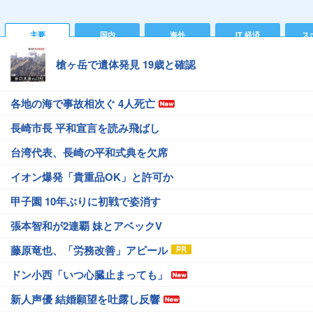
主要
国内
海外
IT 経済
ス
槍ヶ岳で遺体発見 19歳と確認
各地の海で事故相次ぐ 4人死亡
長崎市長 平和宣言を読み飛ばし
台湾代表、長崎の平和式典を欠席
イオン爆発「貴重品OK」と許可か
甲子園 10年ぶりに初戦で姿消す
張本智和が2連覇 妹とアベックV
藤原竜也、「労務改善」アピール
ドン小西「いつ心臓止まっても」
新人声優 結婚願望を吐露し反響