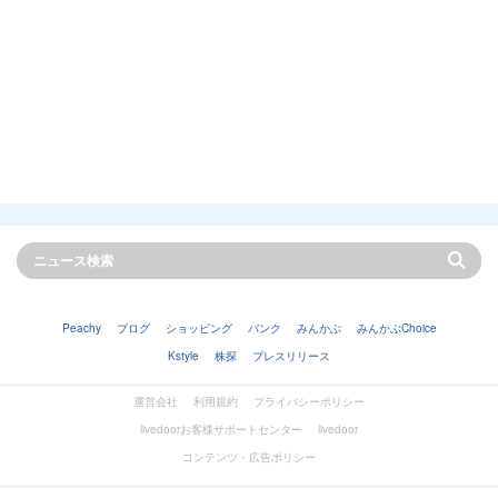
Peachy
ブログ
ショッピング
バンク
みんかぶ
みんかぶChoice
Kstyle
株探
プレスリリース
運営会社
利用規約
プライバシーポリシー
livedoorお客様サポートセンター
livedoor
コンテンツ・広告ポリシー