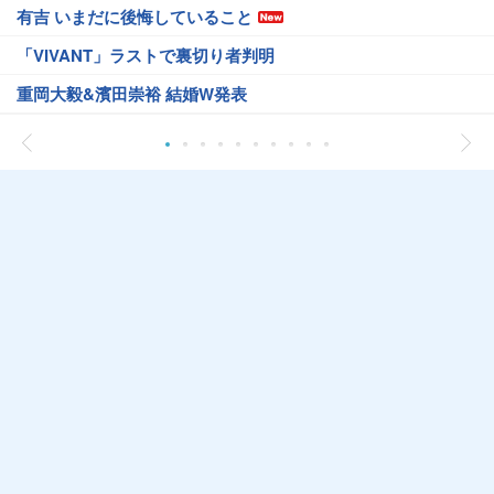
有吉 いまだに後悔していること
「VIVANT」ラストで裏切り者判明
重岡大毅&濱田崇裕 結婚W発表