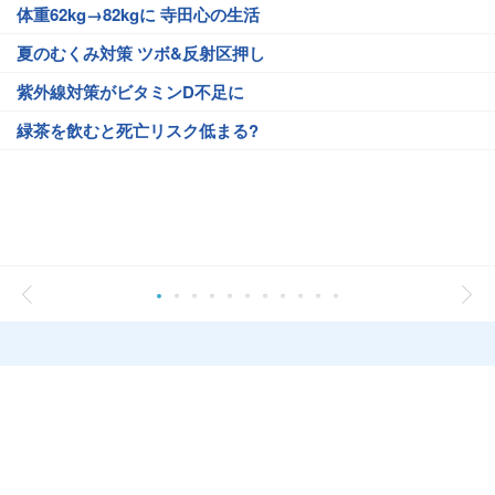
体重62kg→82kgに 寺田心の生活
夏のむくみ対策 ツボ&反射区押し
紫外線対策がビタミンD不足に
緑茶を飲むと死亡リスク低まる?