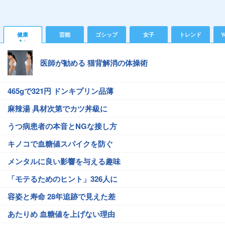
健康
芸能
ゴシップ
女子
トレンド
Y
医師が勧める 猫背解消の体操術
465gで321円 ドンキプリン品薄
麻辣湯 具材次第でカツ丼級に
うつ病患者の本音とNGな接し方
キノコで血糖値スパイクを防ぐ
メンタルに良い影響を与える趣味
「モテるためのヒント」326人に
容姿と寿命 28年追跡で見えた差
あたりめ 血糖値を上げない理由