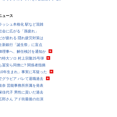
ニュース
ラッシュ本格化 駅など混雑
社会に広がる「孫疲れ」
だが疲れる 隠れ疲労対策は
モ新銀行「誕生祭」に盲点
RB理事へ、解任検討を通知か
の特大ソロ 村上宗隆25号弾
も冨安ら同僚に? 関係者指摘
010年生まれ」事実に耳疑った
でグラビア バレて退職過去
佳奈 芸能事務所所属を発表
保佳代子 男性に貢いだ過去
五郎さん アド街最後の出演