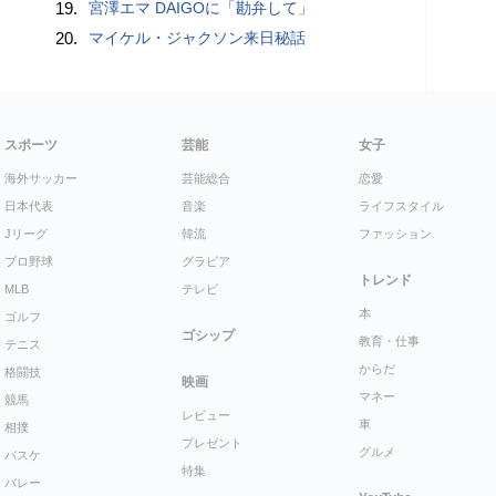
19.
宮澤エマ DAIGOに「勘弁して」
20.
マイケル・ジャクソン来日秘話
スポーツ
芸能
女子
海外サッカー
芸能総合
恋愛
日本代表
音楽
ライフスタイル
Jリーグ
韓流
ファッション
プロ野球
グラビア
トレンド
MLB
テレビ
本
ゴルフ
ゴシップ
教育・仕事
テニス
からだ
格闘技
映画
マネー
競馬
レビュー
車
相撲
プレゼント
グルメ
バスケ
特集
バレー