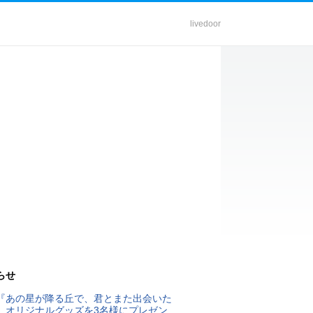
livedoor
らせ
『あの星が降る丘で、君とまた出会いた
』オリジナルグッズを3名様にプレゼン