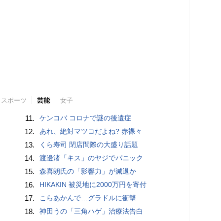
スポーツ
芸能
女子
11.
ケンコバ コロナで謎の後遺症
12.
あれ、絶対マツコだよね? 赤裸々
13.
くら寿司 閉店間際の大盛り話題
14.
渡邊渚「キス」のヤジでパニック
15.
森喜朗氏の「影響力」が減退か
16.
HIKAKIN 被災地に2000万円を寄付
17.
こらあかんで…グラドルに衝撃
18.
神田うの「三角ハゲ」治療法告白