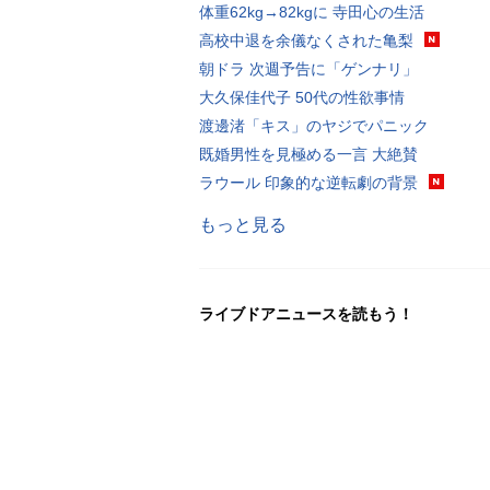
体重62kg→82kgに 寺田心の生活
高校中退を余儀なくされた亀梨
朝ドラ 次週予告に「ゲンナリ」
大久保佳代子 50代の性欲事情
渡邊渚「キス」のヤジでパニック
既婚男性を見極める一言 大絶賛
ラウール 印象的な逆転劇の背景
もっと見る
ライブドアニュースを読もう！