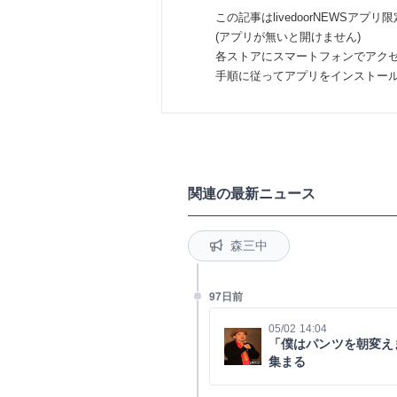
この記事はlivedoorNEWSアプリ
(アプリが無いと開けません)
各ストアにスマートフォンでアク
手順に従ってアプリをインストー
関連の最新ニュース
森三中
97日前
05/02 14:04
「僕はパンツを朝変え
集まる