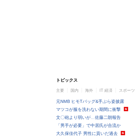
トピックス
主要
国内
海外
IT 経済
スポーツ
元NMB ヒモTバッグ&手ぶら姿披露
マツコが服を洗わない期間に衝撃
文〇砲より弱いが…佐藤二朗報告
「男手が必要」で中居氏が合流か
大久保佳代子 男性に貢いだ過去