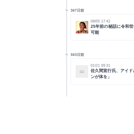
367日前
08/05 17:42
25年前の秘話に令和
可能
563日前
01/21 09:31
佐久間宣行氏、アイド
ンが体を」