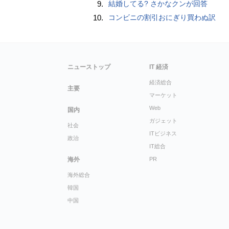
9.
結婚してる? さかなクンが回答
10.
コンビニの割引おにぎり買わぬ訳
ニューストップ
IT 経済
経済総合
主要
マーケット
Web
国内
ガジェット
社会
ITビジネス
政治
IT総合
海外
PR
海外総合
韓国
中国