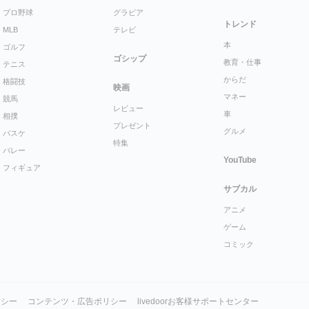
プロ野球
グラビア
トレンド
MLB
テレビ
本
ゴルフ
ゴシップ
教育・仕事
テニス
からだ
格闘技
映画
マネー
競馬
レビュー
車
相撲
プレゼント
グルメ
バスケ
特集
バレー
YouTube
フィギュア
サブカル
アニメ
ゲーム
コミック
リシー
コンテンツ・広告ポリシー
livedoorお客様サポートセンター