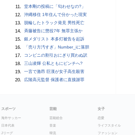
11.
堂本剛の投稿に「匂わせなの?」
12.
沖縄移住 1年住んで分かった現実
13.
脱輪したトラック発見 男性死亡
14.
斉藤被告に懲役7年 無罪主張か
15.
銀メダリスト 本多灯被告を起訴
16.
「売り方汚すぎ」Number_iに落胆
17.
コンビニの割引おにぎり買わぬ訳
18.
三山凌輝 公私ともにピンチへ?
19.
一言で激昂 巨漢が女子高生殺害
20.
広陵高元監督 保護者に直接謝罪
スポーツ
芸能
女子
海外サッカー
芸能総合
恋愛
日本代表
音楽
ライフスタイル
Jリーグ
韓流
ファッション