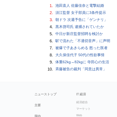
1.
池田直人 佐藤佳奈と電撃結婚
2.
須江監督 女子部員に3条件提示
3.
朝ドラ 次週予告に「ゲンナリ」
4.
黒木啓司氏 逮捕されていたか
5.
中日が新庄監督招聘を検討か
6.
駅で流れた「不適切音声」に声明
7.
被爆で子あきらめる 怒った医者
8.
大久保佳代子 50代の性欲事情
9.
体重62kg→82kgに 寺田心の生活
10.
斉藤被告の裁判「同意は異常」
ニューストップ
IT 経済
経済総合
主要
マーケット
Web
国内