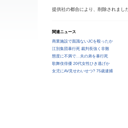
提供社の都合により、削除されまし
関連ニュース
商業施設で面識ないJCを殴ったか
江別集団暴行死 裁判長強く非難
態度に不満で…夫の弟を暴行死
歌舞伎俳優 20代女性ひき逃げか
女児にAV見せわいせつ? 75歳逮捕