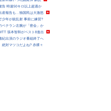
被告 時速50キロ以上超過か
出産報告も…独国民は大激怒
で少年が銃乱射 事前に練習?
のベテラン左腕が「密会」か
WTT 張本智和がベスト8進出
雅紀出演のラジオ番組終了へ
、絶対マツコだよね? 赤裸々