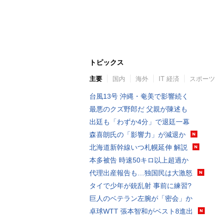
トピックス
主要
国内
海外
IT 経済
スポーツ
台風13号 沖縄・奄美で影響続く
最悪のクズ野郎だ 父親が陳述も
出廷も「わずか4分」で退廷一幕
森喜朗氏の「影響力」が減退か
北海道新幹線いつ札幌延伸 解説
本多被告 時速50キロ以上超過か
代理出産報告も…独国民は大激怒
タイで少年が銃乱射 事前に練習?
巨人のベテラン左腕が「密会」か
卓球WTT 張本智和がベスト8進出