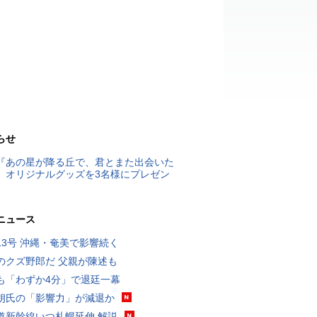
らせ
『あの星が降る丘で、君とまた出会いた
』オリジナルグッズを3名様にプレゼン
ニュース
13号 沖縄・奄美で影響続く
のクズ野郎だ 父親が陳述も
も「わずか4分」で退廷一幕
朗氏の「影響力」が減退か
道新幹線いつ札幌延伸 解説