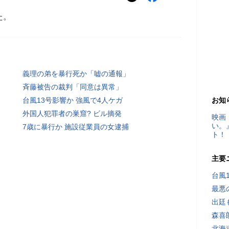
た。
義理の弟を暴行死か「嘘の通報」
斉藤被告の裁判「同意は異常」
台風13号影響か 強風で4人ケガ
お知
外国人犯罪者の巣窟? ビル摘発
映画
い。
7歳に暴行か 施設従業員の女逮捕
ト！
主要
台風
最悪
出廷
森喜
北海