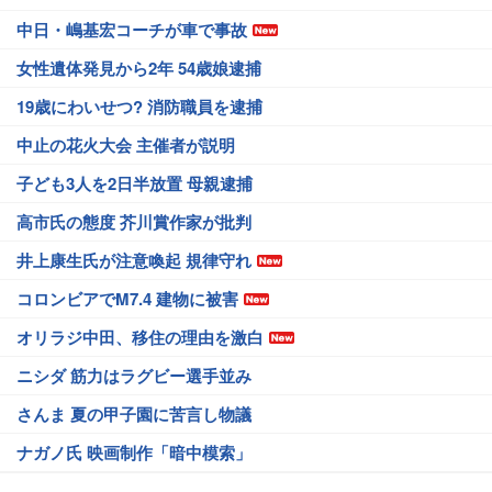
中日・嶋基宏コーチが車で事故
女性遺体発見から2年 54歳娘逮捕
19歳にわいせつ? 消防職員を逮捕
中止の花火大会 主催者が説明
子ども3人を2日半放置 母親逮捕
高市氏の態度 芥川賞作家が批判
井上康生氏が注意喚起 規律守れ
コロンビアでM7.4 建物に被害
オリラジ中田、移住の理由を激白
ニシダ 筋力はラグビー選手並み
さんま 夏の甲子園に苦言し物議
ナガノ氏 映画制作「暗中模索」