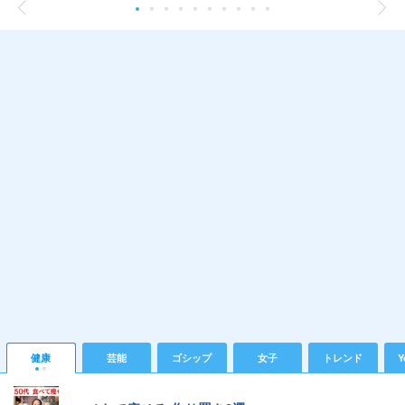
健康
芸能
ゴシップ
女子
トレンド
Y