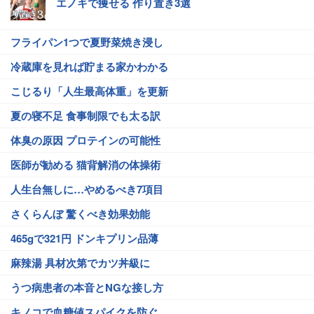
エノキで痩せる 作り置き3選
フライパン1つで夏野菜焼き浸し
冷蔵庫を見れば貯まる家かわかる
こじるり「人生最高体重」を更新
夏の寝不足 食事制限でも太る訳
体臭の原因 プロテインの可能性
医師が勧める 猫背解消の体操術
人生台無しに…やめるべき7項目
さくらんぼ 驚くべき効果効能
465gで321円 ドンキプリン品薄
麻辣湯 具材次第でカツ丼級に
うつ病患者の本音とNGな接し方
キノコで血糖値スパイクを防ぐ