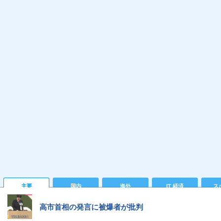
主要
国内
海外
IT 経済
ス
高市首相の発言に被爆者が批判