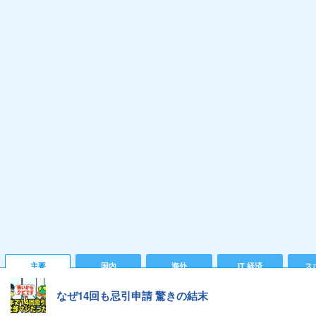
主要
国内
海外
IT 経済
ス
なぜ14回も忌引申請 驚きの結末