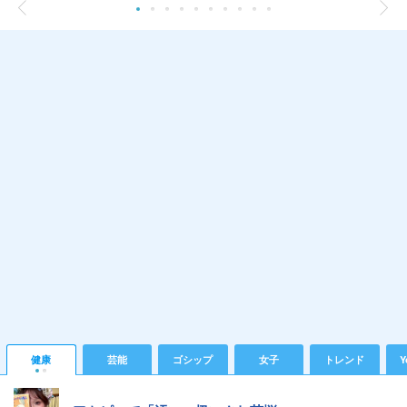
健康
芸能
ゴシップ
女子
トレンド
Y