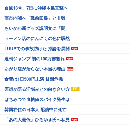
台風13号、7日に沖縄本島直撃へ
高市内閣へ「戦前回帰」と非難
ちいかわ新グッズ説明文に「闇」
ラーメン店のにんにくの色に騒然
LUUPでの事故防げた 持論を展開
週刊ジャンプ 初の100万部割れ
あがり症が治らない本当の理由
食費は1日500円未満 貧困危機
医師が語る汗悩みとの向き合い方
はちみつで血糖値スパイク発生は
韓国在住の日本人 配信中に死亡
「あの人最低」ひろゆき氏へ私見