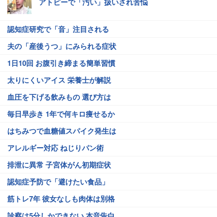
アトピーで「汚い」扱いされ苦悩
認知症研究で「音」注目される
夫の「産後うつ」にみられる症状
1日10回 お腹引き締まる簡単習慣
太りにくいアイス 栄養士が解説
血圧を下げる飲みもの 選び方は
毎日早歩き 1年で何キロ痩せるか
はちみつで血糖値スパイク発生は
アレルギー対応 ねじりパン術
排泄に異常 子宮体がん初期症状
認知症予防で「避けたい食品」
筋トレ7年 彼女なしも肉体は別格
診察は5分しかできない 本音告白