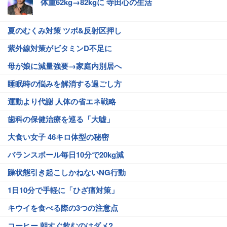
体重62kg→82kgに 寺田心の生活
夏のむくみ対策 ツボ&反射区押し
紫外線対策がビタミンD不足に
母が娘に減量強要→家庭内別居へ
睡眠時の悩みを解消する過ごし方
運動より代謝 人体の省エネ戦略
歯科の保健治療を巡る「大嘘」
大食い女子 46キロ体型の秘密
バランスボール毎日10分で20kg減
躁状態引き起こしかねないNG行動
1日10分で手軽に「ひざ痛対策」
キウイを食べる際の3つの注意点
コーヒー 朝すぐ飲むのはダメ?