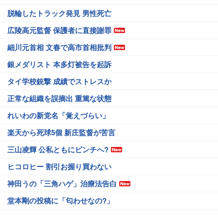
脱輪したトラック発見 男性死亡
広陵高元監督 保護者に直接謝罪
細川元首相 文春で高市首相批判
銀メダリスト 本多灯被告を起訴
タイ学校銃撃 成績でストレスか
正常な組織を誤摘出 重篤な状態
れいわの新党名「覚えづらい」
楽天から死球5個 新庄監督が苦言
三山凌輝 公私ともにピンチへ?
ヒコロヒー 割引お握り買わない
神田うの「三角ハゲ」治療法告白
堂本剛の投稿に「匂わせなの?」