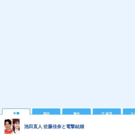
主要
国内
海外
IT 経済
ス
池田直人 佐藤佳奈と電撃結婚