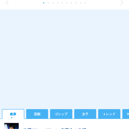
健康
芸能
ゴシップ
女子
トレンド
Y