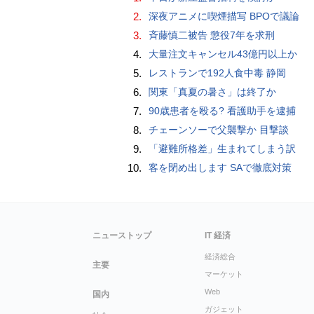
2.
深夜アニメに喫煙描写 BPOで議論
3.
斉藤慎二被告 懲役7年を求刑
4.
大量注文キャンセル43億円以上か
5.
レストランで192人食中毒 静岡
6.
関東「真夏の暑さ」は終了か
7.
90歳患者を殴る? 看護助手を逮捕
8.
チェーンソーで父襲撃か 目撃談
9.
「避難所格差」生まれてしまう訳
10.
客を閉め出します SAで徹底対策
ニューストップ
IT 経済
経済総合
主要
マーケット
Web
国内
ガジェット