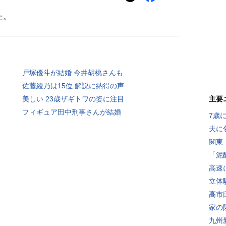
た。
戸塚優斗が結婚 今井胡桃さんも
佐藤綾乃は15位 解説に納得の声
美しい 23歳ザギトワの姿に注目
主要
フィギュア田中刑事さんが結婚
7歳
夫に
関東
「泥
高速
立体
高市
家の
九州