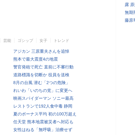
露 
無期
藤原
芸能
ゴシップ
女子
トレンド
アジカン 三原重夫さんを追悼
熊本で最大震度4の地震
警官発砲で死亡 直前に不審行動
道路標識を切断か 役員を送検
8月の台風 潜む「2つの危険」
れいわ「いのちの党」に変更へ
映画スパイダーマン ソニー最高
レストランで192人食中毒 静岡
夏のボーナス平均 初の100万超え
任天堂 熊本地震被災者へ対応も
女性はねる「無呼吸」治療せず