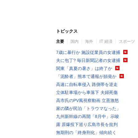
トピックス
主要
国内
海外
IT 経済
スポーツ
7歳に暴行か 施設従業員の女逮捕
夫に包丁? 毎日新聞記者の女逮捕
関東「真夏の暑さ」は終了か
「泥酔者」熊本で通報が頻発か
高速に自転車侵入 路側帯を逆走
立体駐車場から車落下 夫婦死傷
高市氏のPV風視察動画 立憲激怒
家の隣が民泊「トラウマなった」
九州新幹線の再開「8月中」示唆
露 原爆投下巡り広島市長を批判
無期刑の「終身刑化」傾向続く