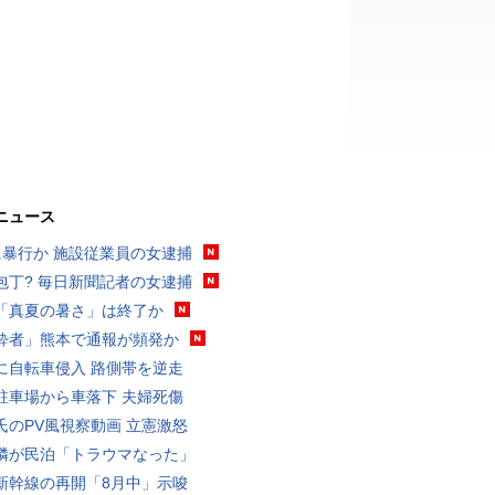
ニュース
に暴行か 施設従業員の女逮捕
包丁? 毎日新聞記者の女逮捕
「真夏の暑さ」は終了か
酔者」熊本で通報が頻発か
に自転車侵入 路側帯を逆走
駐車場から車落下 夫婦死傷
氏のPV風視察動画 立憲激怒
隣が民泊「トラウマなった」
新幹線の再開「8月中」示唆