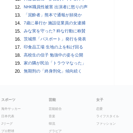
12.
NHK職員性被害 出演者に怒りの声
13.
「泥酔者」熊本で通報が頻発か
14.
7歳に暴行か 施設従業員の女逮捕
15.
みな実を守った? 粋な行動に称賛
16.
茨城県「パスポート」発行を発表
17.
印食品工場 生地の上を転げ回る
18.
高校生の信子 勉強中の姿を公開
19.
家の隣が民泊「トラウマなった」
20.
無期刑の「終身刑化」傾向続く
スポーツ
芸能
女子
海外サッカー
芸能総合
恋愛
日本代表
音楽
ライフスタイル
Jリーグ
韓流
ファッション
プロ野球
グラビア