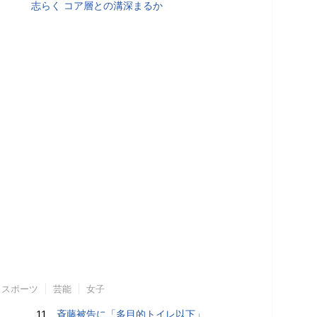
志らく コア層との溝深まるか
スポーツ
芸能
女子
11.
斉藤被告に「多目的トイレ以下」