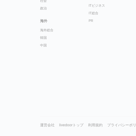
社会
ITビジネス
政治
IT総合
海外
PR
海外総合
韓国
中国
運営会社
livedoorトップ
利用規約
プライバシーポ