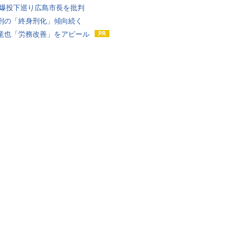
原爆投下巡り広島市長を批判
刑の「終身刑化」傾向続く
竜也「労務改善」をアピール