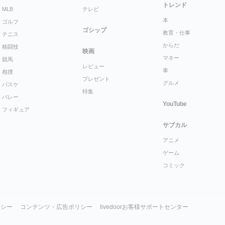
トレンド
MLB
テレビ
本
ゴルフ
ゴシップ
教育・仕事
テニス
からだ
格闘技
映画
マネー
競馬
レビュー
車
相撲
プレゼント
グルメ
バスケ
特集
バレー
YouTube
フィギュア
サブカル
アニメ
ゲーム
コミック
リシー
コンテンツ・広告ポリシー
livedoorお客様サポートセンター