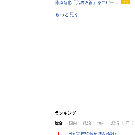
藤原竜也「労務改善」をアピール
もっと見る
ランキング
総合
国内
政治
海外
経済
IT
1.
中日が新庄監督招聘を検討か