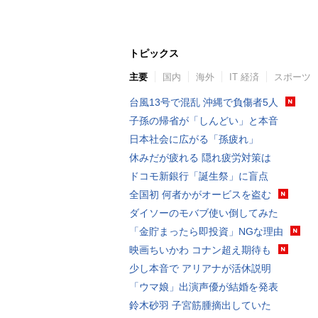
トピックス
主要
国内
海外
IT 経済
スポーツ
台風13号で混乱 沖縄で負傷者5人
子孫の帰省が「しんどい」と本音
日本社会に広がる「孫疲れ」
休みだが疲れる 隠れ疲労対策は
ドコモ新銀行「誕生祭」に盲点
全国初 何者かがオービスを盗む
ダイソーのモバブ使い倒してみた
「金貯まったら即投資」NGな理由
映画ちいかわ コナン超え期待も
少し本音で アリアナが活休説明
「ウマ娘」出演声優が結婚を発表
鈴木砂羽 子宮筋腫摘出していた