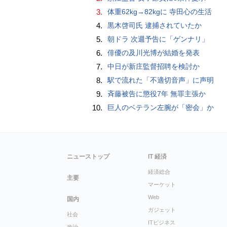
3.
体重62kg→82kgに 寺田心の生活
4.
黒木啓司氏 逮捕されていたか
5.
朝ドラ 次週予告に「ゲンナリ」
6.
俳優の及川光博が結婚を発表
7.
中日が新庄監督招聘を検討か
8.
駅で流れた「不適切音声」に声明
9.
斉藤被告に懲役7年 無罪主張か
10.
巨人のベテラン左腕が「密会」か
ニューストップ
IT 経済
経済総合
主要
マーケット
Web
国内
ガジェット
社会
ITビジネス