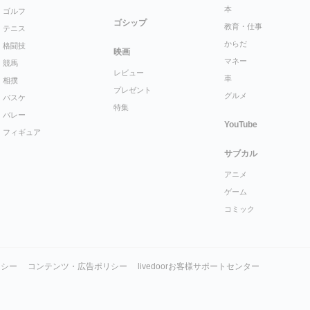
本
ゴルフ
ゴシップ
教育・仕事
テニス
からだ
格闘技
映画
マネー
競馬
レビュー
車
相撲
プレゼント
グルメ
バスケ
特集
バレー
YouTube
フィギュア
サブカル
アニメ
ゲーム
コミック
リシー
コンテンツ・広告ポリシー
livedoorお客様サポートセンター