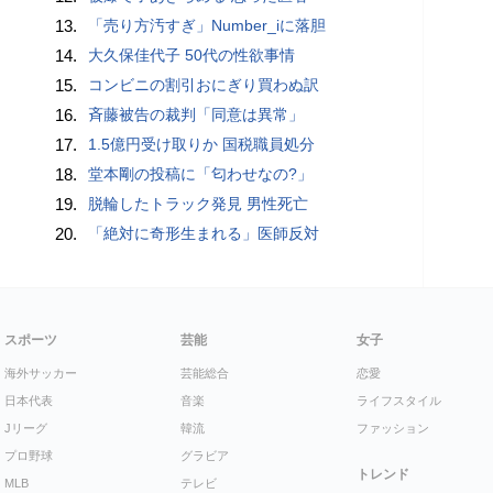
13.
「売り方汚すぎ」Number_iに落胆
14.
大久保佳代子 50代の性欲事情
15.
コンビニの割引おにぎり買わぬ訳
16.
斉藤被告の裁判「同意は異常」
17.
1.5億円受け取りか 国税職員処分
18.
堂本剛の投稿に「匂わせなの?」
19.
脱輪したトラック発見 男性死亡
20.
「絶対に奇形生まれる」医師反対
スポーツ
芸能
女子
海外サッカー
芸能総合
恋愛
日本代表
音楽
ライフスタイル
Jリーグ
韓流
ファッション
プロ野球
グラビア
トレンド
MLB
テレビ