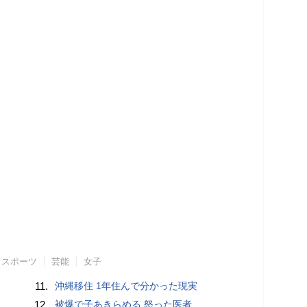
スポーツ
芸能
女子
11.
沖縄移住 1年住んで分かった現実
12.
被爆で子あきらめる 怒った医者