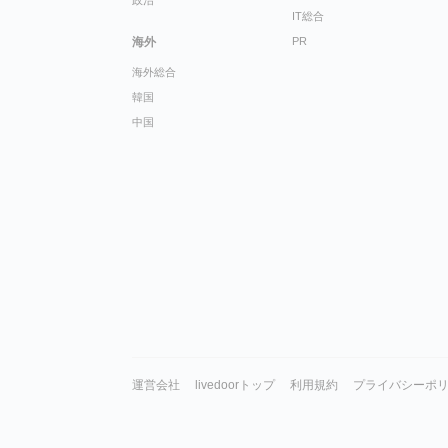
政治
IT総合
海外
PR
海外総合
韓国
中国
運営会社
livedoorトップ
利用規約
プライバシーポ