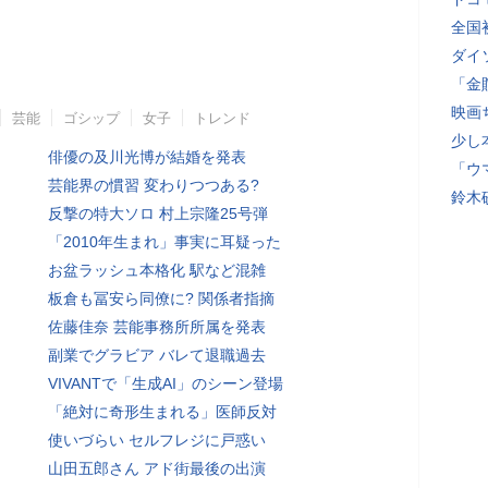
全国
ダイ
「金
映画
芸能
ゴシップ
女子
トレンド
少し
俳優の及川光博が結婚を発表
「ウ
芸能界の慣習 変わりつつある?
鈴木
反撃の特大ソロ 村上宗隆25号弾
「2010年生まれ」事実に耳疑った
お盆ラッシュ本格化 駅など混雑
板倉も冨安ら同僚に? 関係者指摘
佐藤佳奈 芸能事務所所属を発表
副業でグラビア バレて退職過去
VIVANTで「生成AI」のシーン登場
「絶対に奇形生まれる」医師反対
使いづらい セルフレジに戸惑い
山田五郎さん アド街最後の出演