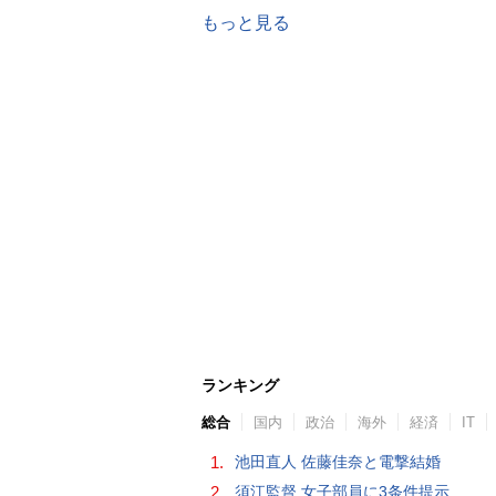
もっと見る
ランキング
総合
国内
政治
海外
経済
IT
1.
池田直人 佐藤佳奈と電撃結婚
2.
須江監督 女子部員に3条件提示