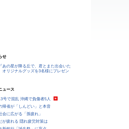
らせ
『あの星が降る丘で、君とまた出会いた
』オリジナルグッズを3名様にプレゼン
ニュース
13号で混乱 沖縄で負傷者5人
の帰省が「しんどい」と本音
社会に広がる「孫疲れ」
だが疲れる 隠れ疲労対策は
モ新銀行「誕生祭」に盲点