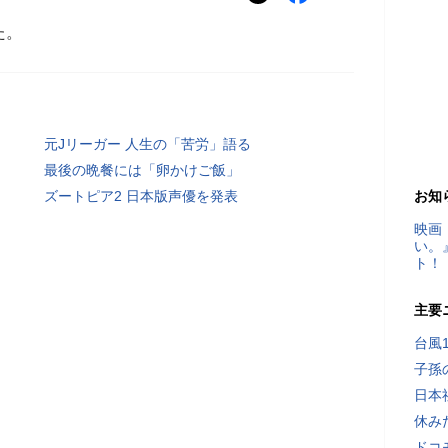
た。
元Jリーガー 人生の「苦労」語る
最後の晩餐には「卵かけご飯」
ズートピア2 日本版声優を発表
お知
映画
い。
ト！
主要
台風
子孫
日本
休み
ドコ