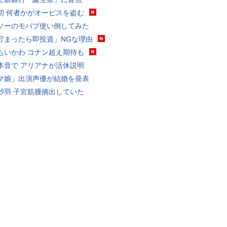
初 何者かがオービスを盗む
ソーのモバブ使い倒してみた
貯まったら即投資」NGな理由
ちいかわ コナン超え期待も
本音で アリアナが活休説明
マ娘」出演声優が結婚を発表
砂羽 子宮筋腫摘出していた