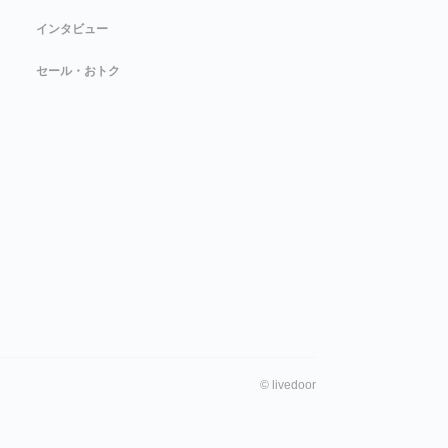
インタビュー
セール・おトク
©
livedoor