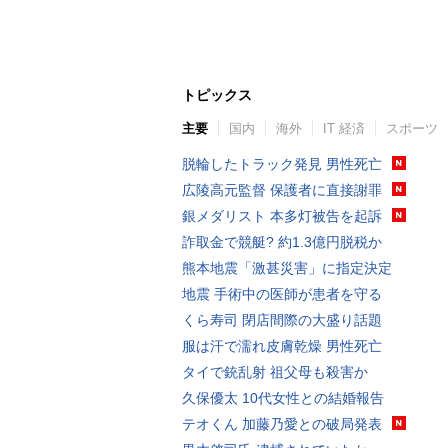
トピックス
主要
国内
海外
IT 経済
スポーツ
脱輪したトラック発見 男性死亡
広陵高元監督 保護者に直接謝罪
銀メダリスト 本多灯被告を起訴
詐取金で競艇? 約1.3億円脱税か
熊本地震「激甚災害」に指定決定
地震 手術中の医師が患者を守る
くら寿司 閉店間際の大盛り話題
服は汗で濡れ皮膚乾燥 男性死亡
タイで銃乱射 祖父母も殺害か
久保優太 10代女性との結婚報告
テオくん 加藤乃愛との破局発表