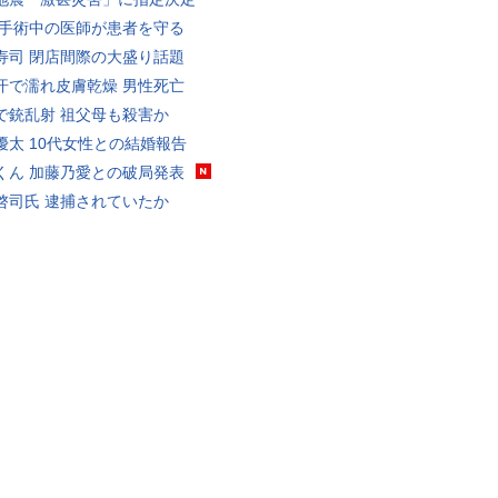
 手術中の医師が患者を守る
寿司 閉店間際の大盛り話題
汗で濡れ皮膚乾燥 男性死亡
で銃乱射 祖父母も殺害か
優太 10代女性との結婚報告
くん 加藤乃愛との破局発表
啓司氏 逮捕されていたか