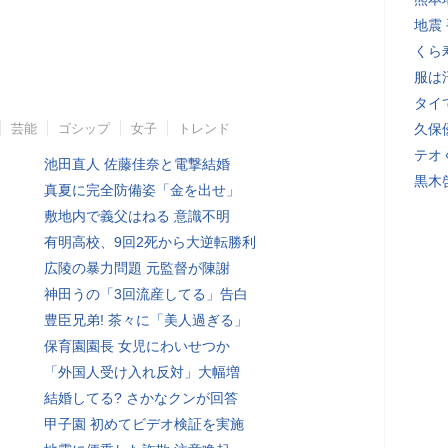
地震
くら
服は
タイ
芸能
ゴシップ
女子
トレンド
久保
テオ
池田直人 佐藤佳奈と電撃結婚
黒木
真夏に完全防備姿「金を出せ」
敷地内で義父はねる 意識不明
有明高校、9回2死から大逆転勝利
広陵の暴力問題 元監督が陳謝
神田うの「3回流産してる」告白
豊臣兄弟! 茶々に「美人過ぎる」
保育園園長 女児にわいせつか
「外国人受け入れ反対」大幅増
結婚してる? さかなクンが回答
甲子園 初めてビデオ検証を実施