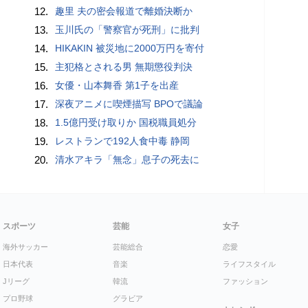
12.
趣里 夫の密会報道で離婚決断か
13.
玉川氏の「警察官が死刑」に批判
14.
HIKAKIN 被災地に2000万円を寄付
15.
主犯格とされる男 無期懲役判決
16.
女優・山本舞香 第1子を出産
17.
深夜アニメに喫煙描写 BPOで議論
18.
1.5億円受け取りか 国税職員処分
19.
レストランで192人食中毒 静岡
20.
清水アキラ「無念」息子の死去に
スポーツ
芸能
女子
海外サッカー
芸能総合
恋愛
日本代表
音楽
ライフスタイル
Jリーグ
韓流
ファッション
プロ野球
グラビア