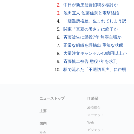
2.
中日が新庄監督招聘を検討か
3.
池田直人 佐藤佳奈と電撃結婚
4.
「避難所格差」生まれてしまう訳
5.
関東「真夏の暑さ」は終了か
6.
斉藤被告に懲役7年 無罪主張か
7.
正常な組織を誤摘出 重篤な状態
8.
大量注文キャンセル43億円以上か
9.
斉藤慎二被告 懲役7年を求刑
10.
駅で流れた「不適切音声」に声明
ニューストップ
IT 経済
経済総合
主要
マーケット
Web
国内
ガジェット
社会