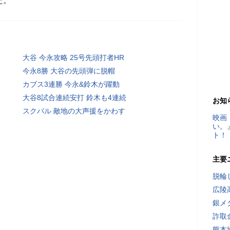
た。
大谷 今永攻略 25号先頭打者HR
今永8勝 大谷の先頭弾に脱帽
カブス3連勝 今永&鈴木が躍動
大谷8試合連続安打 鈴木も4連続
お知
スクバル 敵地の大声援をかわす
映画
い。
ト！
主要
脱輪
広陵
銀メ
詐取
熊本