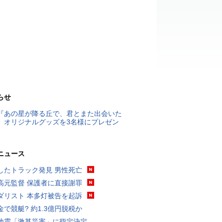
らせ
『あの星が降る丘で、君とまた出会いた
』オリジナルグッズを3名様にプレゼン
ニュース
したトラック発見 男性死亡
高元監督 保護者に直接謝罪
ダリスト 本多灯被告を起訴
金で競艇? 約1.3億円脱税か
地震「激甚災害」に指定決定