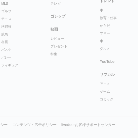
トレンド
MLB
テレビ
本
ゴルフ
ゴシップ
教育・仕事
テニス
からだ
格闘技
映画
マネー
競馬
レビュー
車
相撲
プレゼント
グルメ
バスケ
特集
バレー
YouTube
フィギュア
サブカル
アニメ
ゲーム
コミック
リシー
コンテンツ・広告ポリシー
livedoorお客様サポートセンター