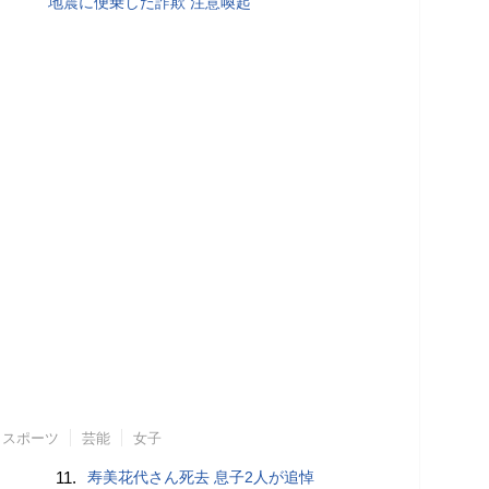
地震に便乗した詐欺 注意喚起
スポーツ
芸能
女子
11.
寿美花代さん死去 息子2人が追悼