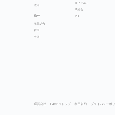
ITビジネス
政治
IT総合
海外
PR
海外総合
韓国
中国
運営会社
livedoorトップ
利用規約
プライバシーポ