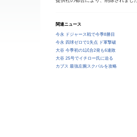
提供社の都合により、削除されまし
関連ニュース
今永 ドジャース戦で今季8勝目
今永 四球ゼロで1失点 ド軍撃破
大谷 今季初の1試合2発も6連敗
大谷 25号でイチロー氏に迫る
カブス 最強左腕スクバルを攻略