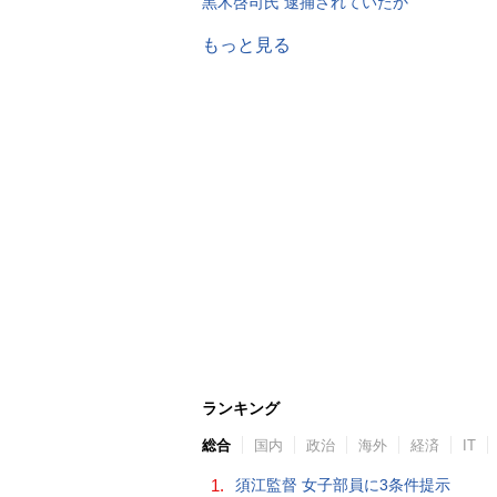
黒木啓司氏 逮捕されていたか
もっと見る
ランキング
総合
国内
政治
海外
経済
IT
1.
須江監督 女子部員に3条件提示