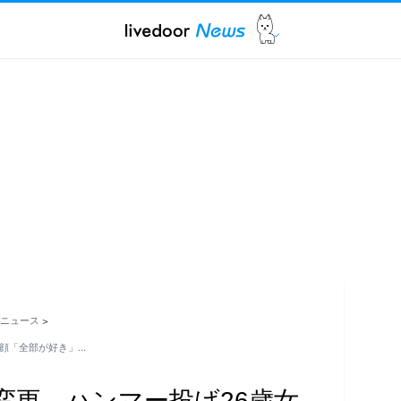
ニュース
>
素顔「全部が好き」…
変更…ハンマー投げ26歳女