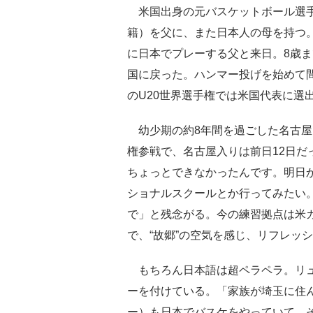
米国出身の元バスケットボール選手
籍）を父に、また日本人の母を持つ
に日本でプレーする父と来日。8歳
国に戻った。ハンマー投げを始めて間
のU20世界選手権では米国代表に選
幼少期の約8年間を過ごした名古屋
権参戦で、名古屋入りは前日12日だ
ちょっとできなかったんです。明日
ショナルスクールとか行ってみたい
で」と残念がる。今の練習拠点は米
で、“故郷”の空気を感じ、リフレッ
もちろん日本語は超ペラペラ。リュ
ーを付けている。「家族が埼玉に住
ー）も日本でバスケをやっていて。