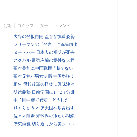
芸能
ゴシップ
女子
トレンド
大谷の登板再開 監督が慎重姿勢
フリーマンの「発言」に異論噴出
ヌートバー 日本人の祖父が死去
スクバル 最強左腕の意外な人柄
張本美和に中国戦慄「勝てない」
張本兄妹が男女制覇 中国勢嘆く
桐生 母校後輩の怪物に興味津々
明徳義塾 日南学園に1ー2で敗北
甲子園中継で異変「どうした」
りくりゅう ペア大国へ歩み出す
佐々木朗希 米球界の冷たい視線
伊東純也 切り返しから美クロス