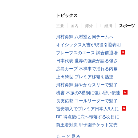
トピックス
主要
国内
海外
IT 経済
スポーツ
河村勇輝 八村塁と同チームへ
オイシックス又吉が現役引退表明
ブレーブスのエース 試合前退場
日本代表 世界の強豪が語る強さ
広島カープ 不祥事で揺れる内幕
上田綺世 プレミア移籍を熱望
河村勇輝 鮮やかなスリーで魅了
横審 不振の2横綱に強い思い伝達
長友佑都 コールリーダーで魅了
冨安加入でプレミア日本人9人に
DF 得点後に穴へ転落する羽目に
前王者対決 甲子園チケット完売
もっと見る