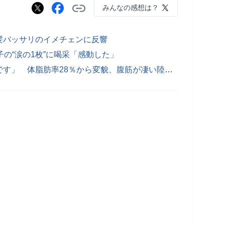
みんなの感想は？
髪バッサリのイメチェンに反響
の“涙の1枚”に喝采「感動した」
【画像】「肉体美とのコメント恐縮です」 体脂肪率28％から変貌、腹筋が凄い陸上女王