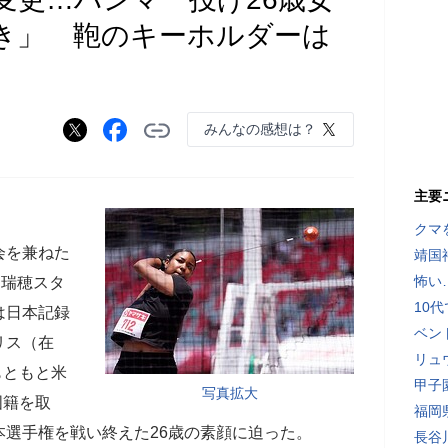
き」 鞄のキーホルダーは
みんなの感想は？
主要
クマ
会を兼ねた
靖国
怖い
マ瑞穂スタ
10
は日本記録
ベン
リス（在
リュ
もともと米
甲子
写真拡大
国籍を取
福岡
選手権を戦い終えた26歳の素顔に迫った。
長谷