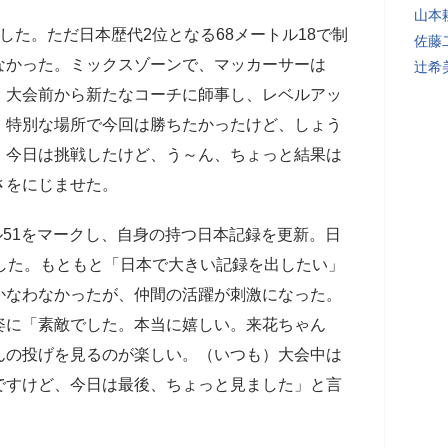
山本
た。ただ日本歴代2位となる68メートル18で制
佐藤
なかった。ミックスゾーンで、マッカーサーは
辻希
。大会前から新たなコーチに師事し、レベルアッ
）特別な場所で今回は勝ちたかったけど、しょう
、今日は挑戦したけど、う～ん、ちょっと結果は
さをにじませた。
ル51をマークし、自身の持つ日本記録を更新。日
した。もともと「日本で大きい記録を出したい」
かなわなかったが、仲間の活躍が刺激になった。
姿に「素敵でした。本当に嬉しい。来花ちゃん
んの投げを見るのが楽しい。（いつも）大会中は
ですけど、今日は最後、ちょっと見ました」と言