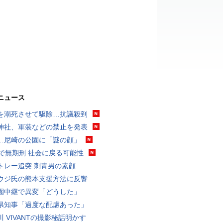
ニュース
を溺死させて駆除…抗議殺到
神社、軍装などの禁止を発表
…尼崎の公園に「謎の顔」
代で無期刑 社会に戻る可能性
トレー追突 刺青男の素顔
ウジ氏の熊本支援方法に反響
園中継で異変「どうした」
県知事「過度な配慮あった」
川 VIVANTの撮影秘話明かす