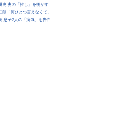
耕史 妻の「推し」を明かす
二朗「何ひとつ言えなくて」
美 息子2人の「病気」を告白