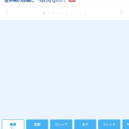
堂本剛の投稿に「匂わせなの?」
健康
芸能
ゴシップ
女子
トレンド
Y