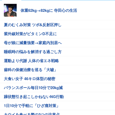
体重62kg→82kgに 寺田心の生活
夏のむくみ対策 ツボ&反射区押し
紫外線対策がビタミンD不足に
母が娘に減量強要→家庭内別居へ
睡眠時の悩みを解消する過ごし方
運動より代謝 人体の省エネ戦略
歯科の保健治療を巡る「大嘘」
大食い女子 46キロ体型の秘密
バランスボール毎日10分で20kg減
躁状態引き起こしかねないNG行動
1日10分で手軽に「ひざ痛対策」
キウイを食べる際の3つの注意点