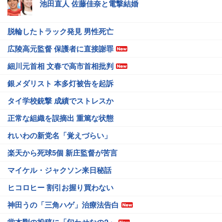
池田直人 佐藤佳奈と電撃結婚
脱輪したトラック発見 男性死亡
広陵高元監督 保護者に直接謝罪
細川元首相 文春で高市首相批判
銀メダリスト 本多灯被告を起訴
タイ学校銃撃 成績でストレスか
正常な組織を誤摘出 重篤な状態
れいわの新党名「覚えづらい」
楽天から死球5個 新庄監督が苦言
マイケル・ジャクソン来日秘話
ヒコロヒー 割引お握り買わない
神田うの「三角ハゲ」治療法告白