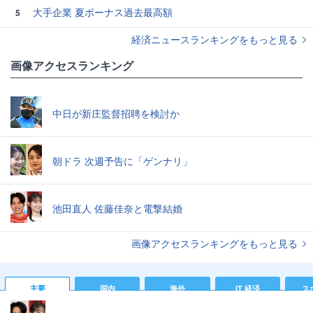
大手企業 夏ボーナス過去最高額
5
経済ニュースランキングをもっと見る
画像アクセスランキング
中日が新庄監督招聘を検討か
朝ドラ 次週予告に「ゲンナリ」
池田直人 佐藤佳奈と電撃結婚
画像アクセスランキングをもっと見る
主要
国内
海外
IT 経済
ス