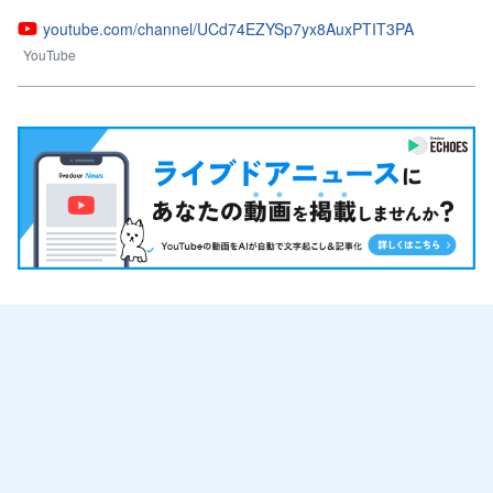
youtube.com/channel/UCd74EZYSp7yx8AuxPTIT3PA
YouTube