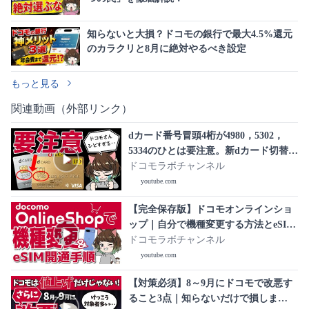
知らないと大損？ドコモの銀行で最大4.5%還元
のカラクリと8月に絶対やるべき設定
もっと見る
関連動画（外部リンク）
dカード番号冒頭4桁が4980，5302，
5334のひとは要注意。新dカード切替時
の落とし穴
ドコモラボチャンネル
youtube.com
【完全保存版】ドコモオンラインショ
ップ｜自分で機種変更する方法とeSIM
開通手順を解説します！(2024年)
ドコモラボチャンネル
youtube.com
【対策必須】8～9月にドコモで改悪す
ること3点｜知らないだけで損しま