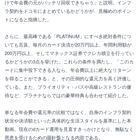
けで年会費の元がバッチリ回収できちゃう」と説明。インフ
ラ契約をドコモにまとめているかどうかが、見極めのポイン
トになると指摘した。
さらに、最高峰である「PLATINUM」にすべき絶対条件につ
いても言及。毎月のカード決済が20万円以上、年間利用額が
200万円以上、そしてマネックス証券でクレカ積立を行ってい
るかどうかの3点を挙げた。これらの条件を満たし、「このカ
ードに集中投下できる人なら、年会費以上に絶大なリターン
を得ることができる」と、その圧倒的な還元力を高く評価し
ている。また、プライオリティ・パスや高級レストランの優
待など、プラチナならではの豪華特典も合わせて紹介した。
単なる年会費や還元率の比較ではなく、自身のインフラ契約
状況や決済額といった具体的な生活スタイルを基準にした本
動画。現在のdカード運用を見直すきっかけとなり、無駄なく
恩恵を受けるための羅針盤となる内容である。