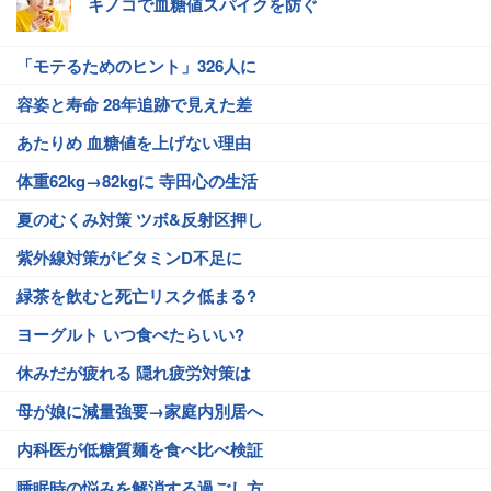
キノコで血糖値スパイクを防ぐ
「モテるためのヒント」326人に
容姿と寿命 28年追跡で見えた差
あたりめ 血糖値を上げない理由
体重62kg→82kgに 寺田心の生活
夏のむくみ対策 ツボ&反射区押し
紫外線対策がビタミンD不足に
緑茶を飲むと死亡リスク低まる?
ヨーグルト いつ食べたらいい?
休みだが疲れる 隠れ疲労対策は
母が娘に減量強要→家庭内別居へ
内科医が低糖質麺を食べ比べ検証
睡眠時の悩みを解消する過ごし方