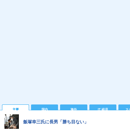
主要
国内
海外
IT 経済
ス
飯塚幸三氏に長男「勝ち目ない」