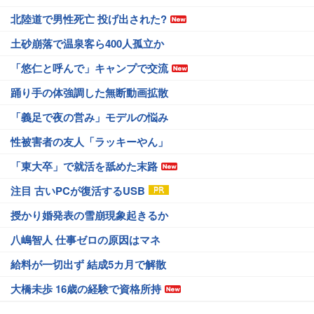
北陸道で男性死亡 投げ出された?
土砂崩落で温泉客ら400人孤立か
「悠仁と呼んで」キャンプで交流
踊り手の体強調した無断動画拡散
「義足で夜の営み」モデルの悩み
性被害者の友人「ラッキーやん」
「東大卒」で就活を舐めた末路
注目 古いPCが復活するUSB
授かり婚発表の雪崩現象起きるか
八嶋智人 仕事ゼロの原因はマネ
給料が一切出ず 結成5カ月で解散
大橋未歩 16歳の経験で資格所持