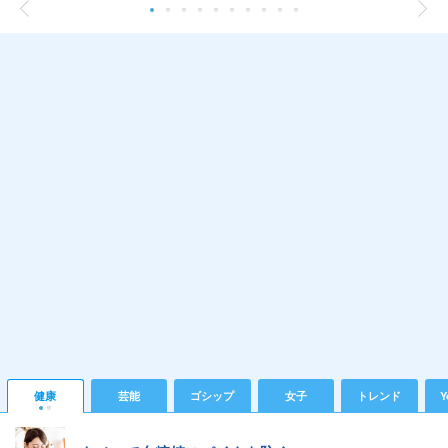
健康
芸能
ゴシップ
女子
トレンド
Y