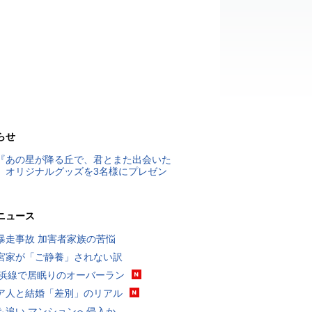
らせ
『あの星が降る丘で、君とまた出会いた
』オリジナルグッズを3名様にプレゼン
ニュース
暴走事故 加害者家族の苦悩
宮家が「ご静養」されない訳
横浜線で居眠りのオーバーラン
ア人と結婚「差別」のリアル
も追い マンションへ侵入か