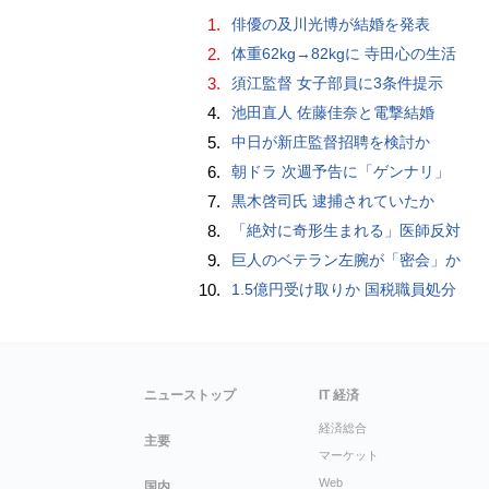
1.
俳優の及川光博が結婚を発表
2.
体重62kg→82kgに 寺田心の生活
3.
須江監督 女子部員に3条件提示
4.
池田直人 佐藤佳奈と電撃結婚
5.
中日が新庄監督招聘を検討か
6.
朝ドラ 次週予告に「ゲンナリ」
7.
黒木啓司氏 逮捕されていたか
8.
「絶対に奇形生まれる」医師反対
9.
巨人のベテラン左腕が「密会」か
10.
1.5億円受け取りか 国税職員処分
ニューストップ
IT 経済
経済総合
主要
マーケット
Web
国内