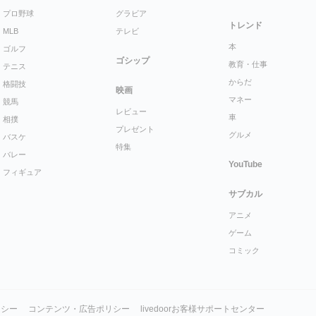
プロ野球
グラビア
トレンド
MLB
テレビ
本
ゴルフ
ゴシップ
教育・仕事
テニス
からだ
格闘技
映画
マネー
競馬
レビュー
車
相撲
プレゼント
グルメ
バスケ
特集
バレー
YouTube
フィギュア
サブカル
アニメ
ゲーム
コミック
リシー
コンテンツ・広告ポリシー
livedoorお客様サポートセンター