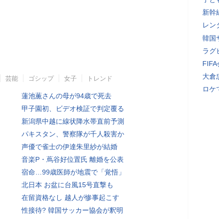
新幹
レン
韓国
ラグ
FI
大倉
芸能
ゴシップ
女子
トレンド
ロケ
蓮池薫さんの母が94歳で死去
甲子園初、ビデオ検証で判定覆る
新潟県中越に線状降水帯直前予測
パキスタン、警察隊が千人殺害か
声優で雀士の伊達朱里紗が結婚
音楽P・蔦谷好位置氏 離婚を公表
宿命…99歳医師が地震で「覚悟」
北日本 お盆に台風15号直撃も
在留資格なし 越人が惨事起こす
性接待? 韓国サッカー協会が釈明