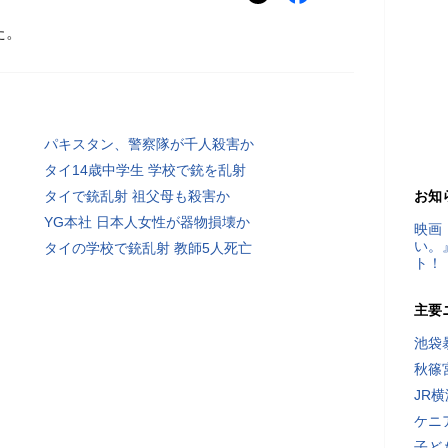
た。
パキスタン、警察隊が千人殺害か
タイ14歳中学生 学校で銃を乱射
タイで銃乱射 祖父母も殺害か
お知
YG本社 日本人女性が器物損壊か
映画
い。
タイの学校で銃乱射 教師5人死亡
ト！
主要
池袋
秋篠
JR
ケニ
子ど