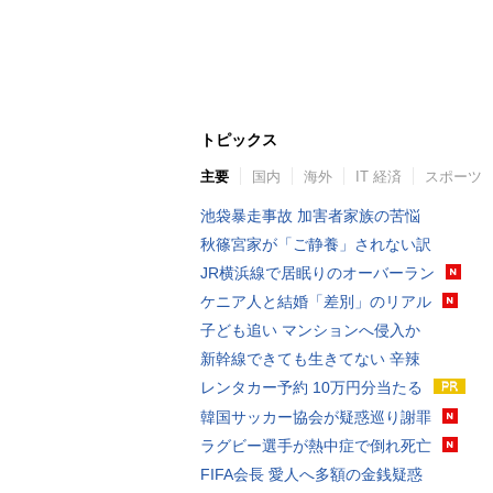
トピックス
主要
国内
海外
IT 経済
スポーツ
池袋暴走事故 加害者家族の苦悩
秋篠宮家が「ご静養」されない訳
JR横浜線で居眠りのオーバーラン
ケニア人と結婚「差別」のリアル
子ども追い マンションへ侵入か
新幹線できても生きてない 辛辣
レンタカー予約 10万円分当たる
韓国サッカー協会が疑惑巡り謝罪
ラグビー選手が熱中症で倒れ死亡
FIFA会長 愛人へ多額の金銭疑惑