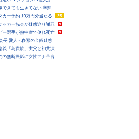
線できても生きてない 辛辣
タカー予約 10万円分当たる
サッカー協会が疑惑巡り謝罪
ビー選手が熱中症で倒れ死亡
FA会長 愛人へ多額の金銭疑惑
忠義「鳥貴族」実父と初共演
での無断撮影に女性アナ苦言