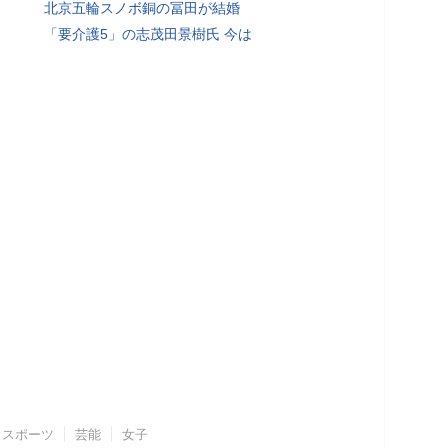
北京五輪スノボ銅の冨田が結婚
「要介護5」の志茂田景樹氏 今は
スポーツ
芸能
女子