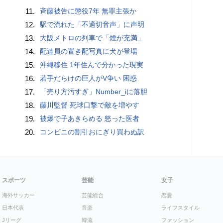
11.
斉藤被告に懲役7年 無罪主張か
12.
駅で流れた「不適切音声」に声明
13.
大阪メトロの列車で「煙が充満」
14.
配達員の置き配写真に犬が登場
15.
沖縄移住 1年住んで分かった現実
16.
若手だらけの巨人がV争い 困惑
17.
「売り方汚すぎ」Number_iに落胆
18.
藤川監督 死球口撃で敵を増やす
19.
被爆で子あきらめる 怒った医者
20.
コンビニの割引おにぎり買わぬ訳
スポーツ
芸能
女子
海外サッカー
芸能総合
恋愛
日本代表
音楽
ライフスタイル
Jリーグ
韓流
ファッション