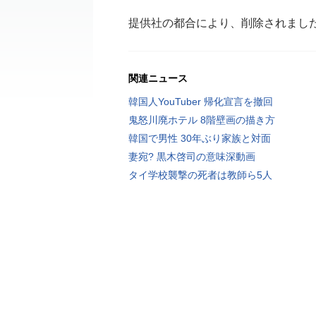
提供社の都合により、削除されまし
関連ニュース
韓国人YouTuber 帰化宣言を撤回
鬼怒川廃ホテル 8階壁画の描き方
韓国で男性 30年ぶり家族と対面
妻宛? 黒木啓司の意味深動画
タイ学校襲撃の死者は教師ら5人