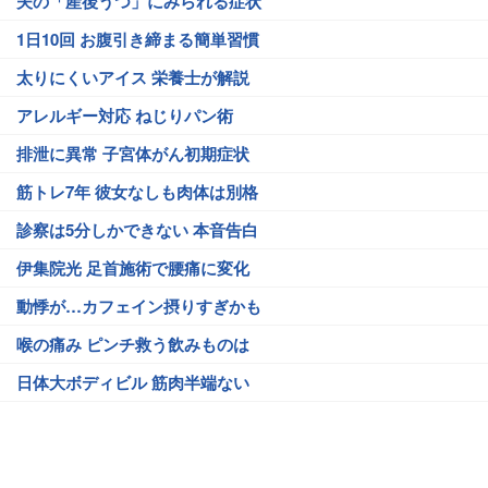
夫の「産後うつ」にみられる症状
1日10回 お腹引き締まる簡単習慣
太りにくいアイス 栄養士が解説
アレルギー対応 ねじりパン術
排泄に異常 子宮体がん初期症状
筋トレ7年 彼女なしも肉体は別格
診察は5分しかできない 本音告白
伊集院光 足首施術で腰痛に変化
動悸が…カフェイン摂りすぎかも
喉の痛み ピンチ救う飲みものは
日体大ボディビル 筋肉半端ない