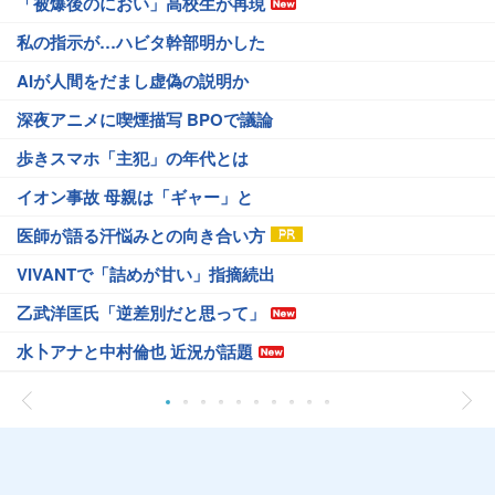
「被爆後のにおい」高校生が再現
私の指示が…ハビタ幹部明かした
AIが人間をだまし虚偽の説明か
深夜アニメに喫煙描写 BPOで議論
歩きスマホ「主犯」の年代とは
イオン事故 母親は「ギャー」と
医師が語る汗悩みとの向き合い方
VIVANTで「詰めが甘い」指摘続出
乙武洋匡氏「逆差別だと思って」
水卜アナと中村倫也 近況が話題