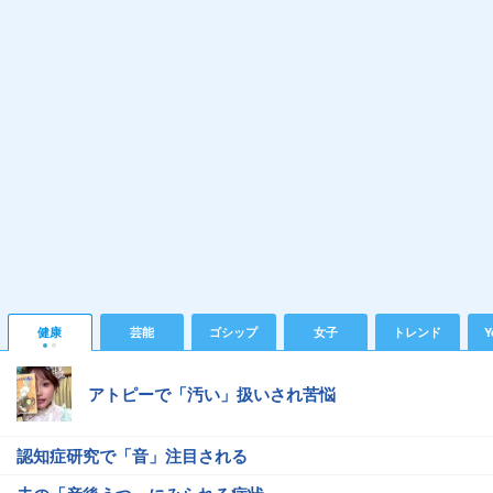
健康
芸能
ゴシップ
女子
トレンド
Y
アトピーで「汚い」扱いされ苦悩
認知症研究で「音」注目される