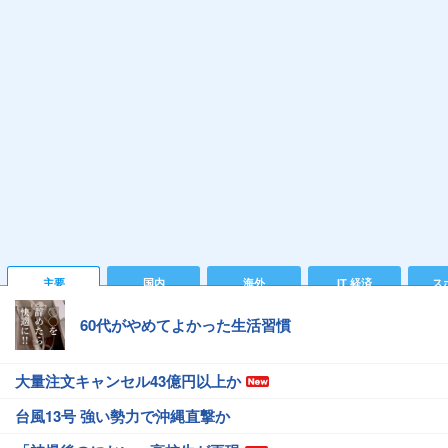
主要
国内
海外
IT 経済
ス
60代がやめてよかった生活習慣
大量注文キャンセル43億円以上か
台風13号 強い勢力で沖縄直撃か