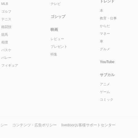
トレンド
MLB
テレビ
本
ゴルフ
ゴシップ
教育・仕事
テニス
からだ
格闘技
映画
マネー
競馬
レビュー
車
相撲
プレゼント
グルメ
バスケ
特集
バレー
YouTube
フィギュア
サブカル
アニメ
ゲーム
コミック
リシー
コンテンツ・広告ポリシー
livedoorお客様サポートセンター