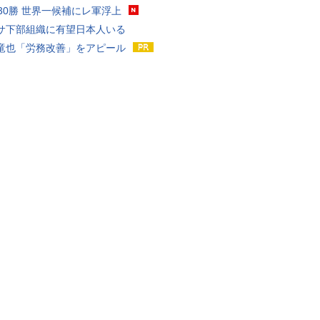
戦30勝 世界一候補にレ軍浮上
サ下部組織に有望日本人いる
竜也「労務改善」をアピール