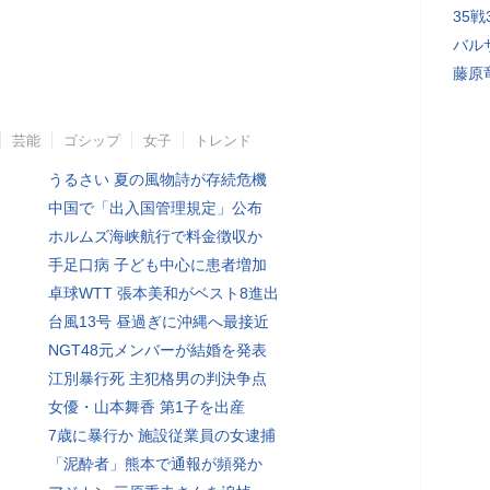
35
バル
藤原
芸能
ゴシップ
女子
トレンド
うるさい 夏の風物詩が存続危機
中国で「出入国管理規定」公布
ホルムズ海峡航行で料金徴収か
手足口病 子ども中心に患者増加
卓球WTT 張本美和がベスト8進出
台風13号 昼過ぎに沖縄へ最接近
NGT48元メンバーが結婚を発表
江別暴行死 主犯格男の判決争点
女優・山本舞香 第1子を出産
7歳に暴行か 施設従業員の女逮捕
「泥酔者」熊本で通報が頻発か