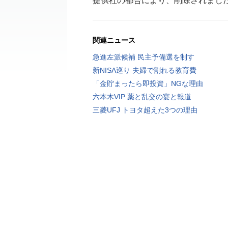
提供社の都合により、削除されまし
関連ニュース
急進左派候補 民主予備選を制す
新NISA巡り 夫婦で割れる教育費
「金貯まったら即投資」NGな理由
六本木VIP 薬と乱交の宴と報道
三菱UFJ トヨタ超えた3つの理由