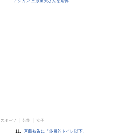
アジカン 三原重夫さんを追悼
スポーツ
芸能
女子
11.
斉藤被告に「多目的トイレ以下」