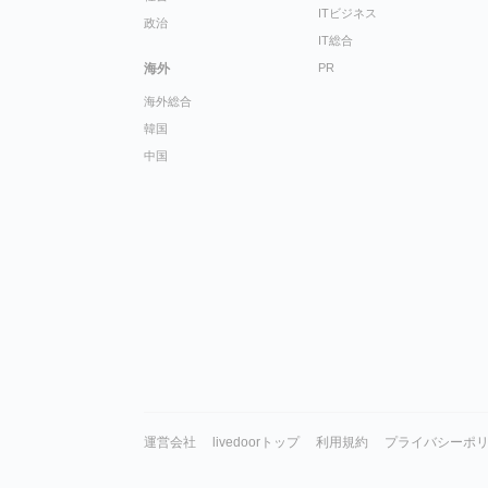
ITビジネス
政治
IT総合
海外
PR
海外総合
韓国
中国
運営会社
livedoorトップ
利用規約
プライバシーポ