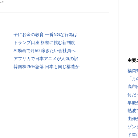
た。
子にお金の教育 一番NGな行為は
トランプ口座 格差に挑む新制度
AI動画で月50 稼ぎたい会社員へ
アフリカで日本アニメが人気の訳
主要
韓国株25%急落 日本も同じ構造か
福岡
「月
高市
何だ
早慶
熱波
由伸
ゾン
ド軍