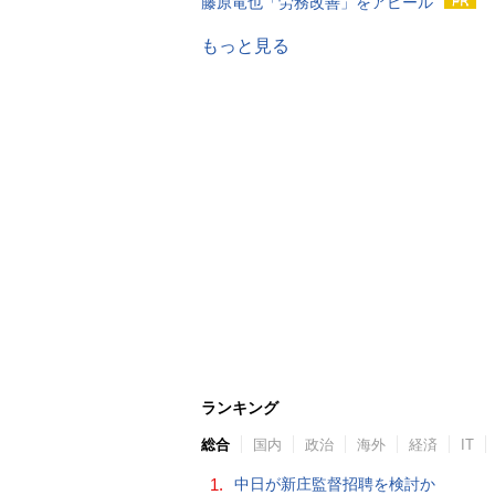
藤原竜也「労務改善」をアピール
もっと見る
ランキング
総合
国内
政治
海外
経済
IT
1.
中日が新庄監督招聘を検討か