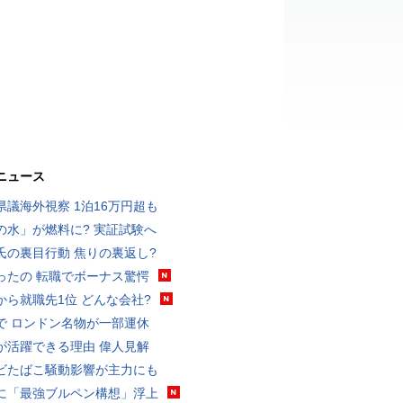
ニュース
県議海外視察 1泊16万円超も
の水」が燃料に? 実証試験へ
氏の裏目行動 焦りの裏返し?
ったの 転職でボーナス驚愕
から就職先1位 どんな会社?
で ロンドン名物が一部運休
が活躍できる理由 偉人見解
ビたばこ騒動影響が主力にも
に「最強ブルペン構想」浮上