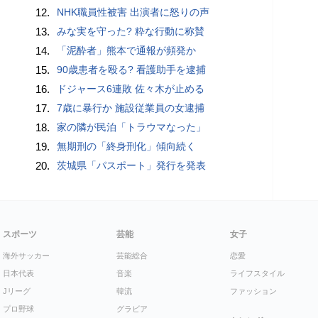
12.
NHK職員性被害 出演者に怒りの声
13.
みな実を守った? 粋な行動に称賛
14.
「泥酔者」熊本で通報が頻発か
15.
90歳患者を殴る? 看護助手を逮捕
16.
ドジャース6連敗 佐々木が止める
17.
7歳に暴行か 施設従業員の女逮捕
18.
家の隣が民泊「トラウマなった」
19.
無期刑の「終身刑化」傾向続く
20.
茨城県「パスポート」発行を発表
スポーツ
芸能
女子
海外サッカー
芸能総合
恋愛
日本代表
音楽
ライフスタイル
Jリーグ
韓流
ファッション
プロ野球
グラビア