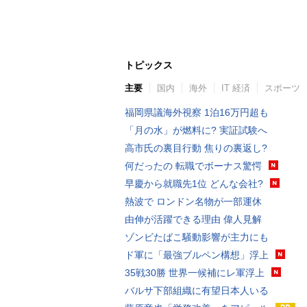
トピックス
主要
国内
海外
IT 経済
スポーツ
福岡県議海外視察 1泊16万円超も
「月の水」が燃料に? 実証試験へ
高市氏の裏目行動 焦りの裏返し?
何だったの 転職でボーナス驚愕
早慶から就職先1位 どんな会社?
熱波で ロンドン名物が一部運休
由伸が活躍できる理由 偉人見解
ゾンビたばこ騒動影響が主力にも
ド軍に「最強ブルペン構想」浮上
35戦30勝 世界一候補にレ軍浮上
バルサ下部組織に有望日本人いる