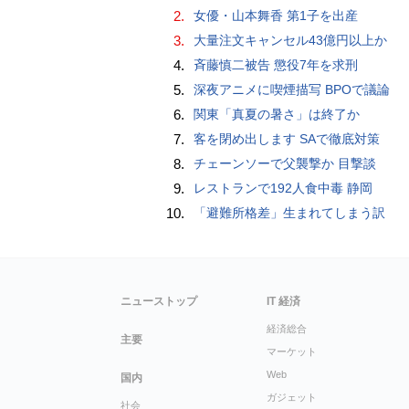
2.
女優・山本舞香 第1子を出産
3.
大量注文キャンセル43億円以上か
4.
斉藤慎二被告 懲役7年を求刑
5.
深夜アニメに喫煙描写 BPOで議論
6.
関東「真夏の暑さ」は終了か
7.
客を閉め出します SAで徹底対策
8.
チェーンソーで父襲撃か 目撃談
9.
レストランで192人食中毒 静岡
10.
「避難所格差」生まれてしまう訳
ニューストップ
IT 経済
経済総合
主要
マーケット
Web
国内
ガジェット
社会