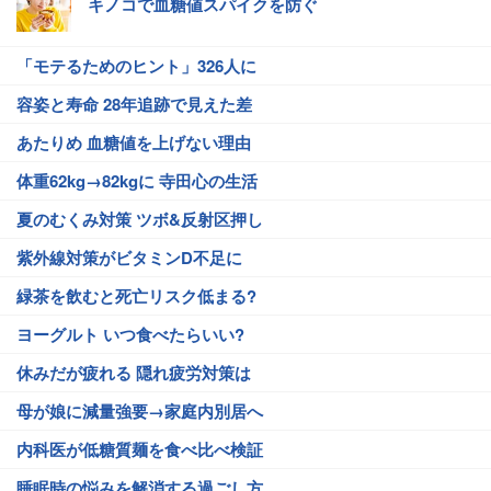
キノコで血糖値スパイクを防ぐ
「モテるためのヒント」326人に
容姿と寿命 28年追跡で見えた差
あたりめ 血糖値を上げない理由
体重62kg→82kgに 寺田心の生活
夏のむくみ対策 ツボ&反射区押し
紫外線対策がビタミンD不足に
緑茶を飲むと死亡リスク低まる?
ヨーグルト いつ食べたらいい?
休みだが疲れる 隠れ疲労対策は
母が娘に減量強要→家庭内別居へ
内科医が低糖質麺を食べ比べ検証
睡眠時の悩みを解消する過ごし方