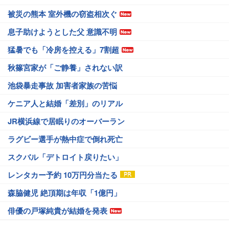
被災の熊本 室外機の窃盗相次ぐ
息子助けようとした父 意識不明
猛暑でも「冷房を控える」7割超
秋篠宮家が「ご静養」されない訳
池袋暴走事故 加害者家族の苦悩
ケニア人と結婚「差別」のリアル
JR横浜線で居眠りのオーバーラン
ラグビー選手が熱中症で倒れ死亡
スクバル「デトロイト戻りたい」
レンタカー予約 10万円分当たる
森脇健児 絶頂期は年収「1億円」
俳優の戸塚純貴が結婚を発表