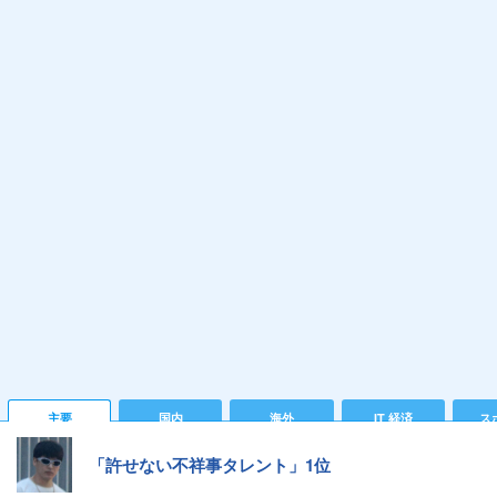
主要
国内
海外
IT 経済
ス
「許せない不祥事タレント」1位