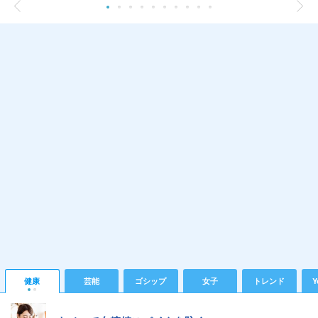
健康
芸能
ゴシップ
女子
トレンド
Y