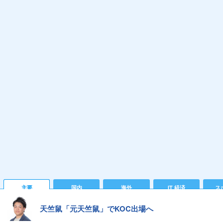
主要
国内
海外
IT 経済
ス
天竺鼠「元天竺鼠」でKOC出場へ