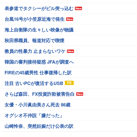
表参道でタクシーがビル突っ込む
台風16号が小笠原近海で発生
海上自衛隊の生々しい映像が物議
秋田県職員、報道対応で喫煙
教員の性暴力 止まらないワケ
韓国の審判接待疑惑 JFAが調査へ
FIREの45歳男性 仕事復帰した訳
注目 古いPCが復活するUSB
さらば森田、FX投資詐欺被害告白
女優・小川眞由美さん死去 86歳
オグシオ不仲説「嫌だった」
山崎怜奈、突然妊娠だけ公表の訳