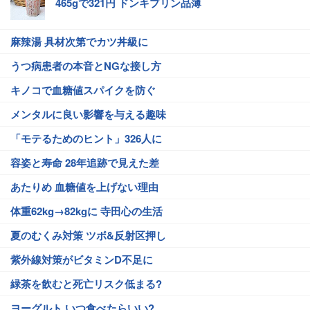
465gで321円 ドンキプリン品薄
麻辣湯 具材次第でカツ丼級に
うつ病患者の本音とNGな接し方
キノコで血糖値スパイクを防ぐ
メンタルに良い影響を与える趣味
「モテるためのヒント」326人に
容姿と寿命 28年追跡で見えた差
あたりめ 血糖値を上げない理由
体重62kg→82kgに 寺田心の生活
夏のむくみ対策 ツボ&反射区押し
紫外線対策がビタミンD不足に
緑茶を飲むと死亡リスク低まる?
ヨーグルト いつ食べたらいい?