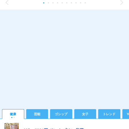
健康
芸能
ゴシップ
女子
トレンド
Y