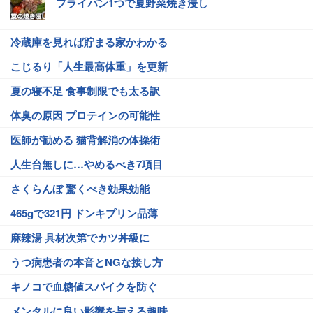
フライパン1つで夏野菜焼き浸し
冷蔵庫を見れば貯まる家かわかる
こじるり「人生最高体重」を更新
夏の寝不足 食事制限でも太る訳
体臭の原因 プロテインの可能性
医師が勧める 猫背解消の体操術
人生台無しに…やめるべき7項目
さくらんぼ 驚くべき効果効能
465gで321円 ドンキプリン品薄
麻辣湯 具材次第でカツ丼級に
うつ病患者の本音とNGな接し方
キノコで血糖値スパイクを防ぐ
メンタルに良い影響を与える趣味