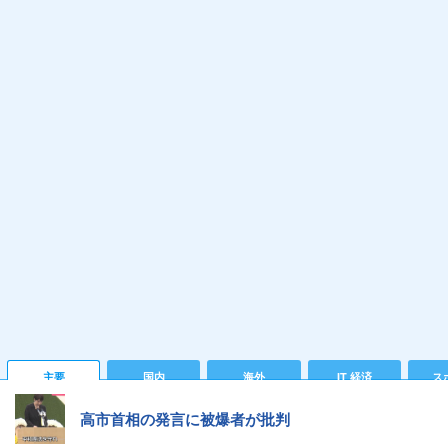
主要
国内
海外
IT 経済
ス
高市首相の発言に被爆者が批判