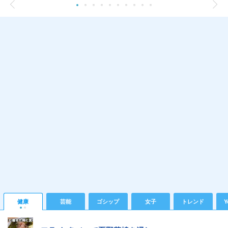
健康
芸能
ゴシップ
女子
トレンド
Y