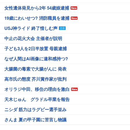
女性遺体発見から2年 54歳娘逮捕
19歳にわいせつ? 消防職員を逮捕
USJ神ライド 終了惜しむ声
中止の花火大会 主催者が説明
子ども3人を2日半放置 母親逮捕
なぜ人間はAI画像に違和感持つ?
大腸菌の毒素で大腸がんに 発表
高市氏の態度 芥川賞作家が批判
オリラジ中田、移住の理由を激白
天木じゅん グラドル卒業を報告
ニシダ 筋力はラグビー選手並み
さんま 夏の甲子園に苦言し物議